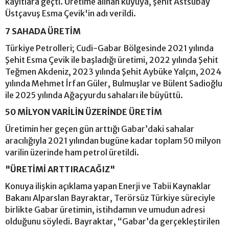
kayıtlara geçti. Üretime alınan kuyuya, şehit Astsubay
Üstçavuş Esma Çevik'in adı verildi.
7 SAHADA ÜRETİM
Türkiye Petrolleri; Cudi-Gabar Bölgesinde 2021 yılında
Şehit Esma Çevik ile başladığı üretimi, 2022 yılında Şehit
Teğmen Akdeniz, 2023 yılında Şehit Aybüke Yalçın, 2024
yılında Mehmet İrfan Güler, Bulmuşlar ve Bülent Sadioğlu
ile 2025 yılında Ağaçyurdu sahaları ile büyüttü.
50 MİLYON VARİLİN ÜZERİNDE ÜRETİM
Üretimin her geçen gün arttığı Gabar’daki sahalar
aracılığıyla 2021 yılından bugüne kadar toplam 50 milyon
varilin üzerinde ham petrol üretildi.
"ÜRETİMİ ARTTIRACAĞIZ"
Konuya ilişkin açıklama yapan Enerji ve Tabii Kaynaklar
Bakanı Alparslan Bayraktar, Terörsüz Türkiye süreciyle
birlikte Gabar üretimin, istihdamın ve umudun adresi
olduğunu söyledi. Bayraktar, “Gabar’da gerçekleştirilen