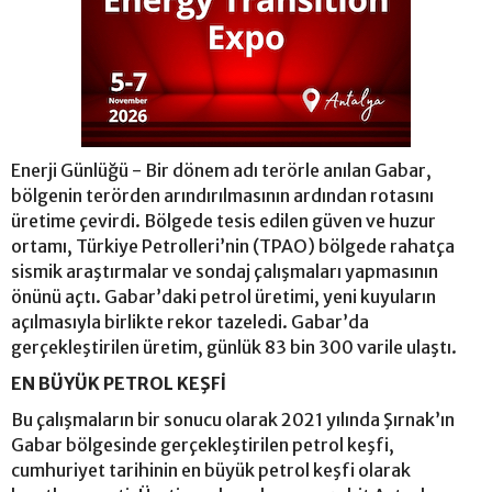
Enerji Günlüğü - Bir dönem adı terörle anılan Gabar,
bölgenin terörden arındırılmasının ardından rotasını
üretime çevirdi. Bölgede tesis edilen güven ve huzur
ortamı, Türkiye Petrolleri’nin (TPAO) bölgede rahatça
sismik araştırmalar ve sondaj çalışmaları yapmasının
önünü açtı. Gabar’daki petrol üretimi, yeni kuyuların
açılmasıyla birlikte rekor tazeledi. Gabar’da
gerçekleştirilen üretim, günlük 83 bin 300 varile ulaştı.
EN BÜYÜK PETROL KEŞFİ
Bu çalışmaların bir sonucu olarak 2021 yılında Şırnak’ın
Gabar bölgesinde gerçekleştirilen petrol keşfi,
cumhuriyet tarihinin en büyük petrol keşfi olarak