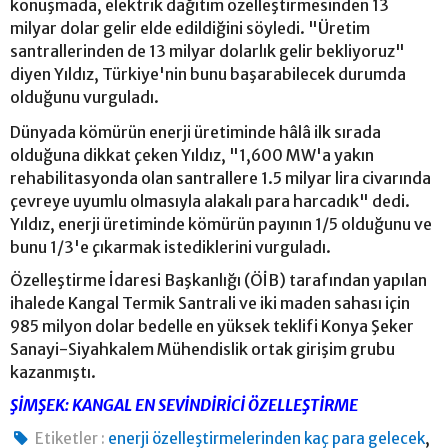
konuşmada, elektrik dağıtım özelleştirmesinden 13
milyar dolar gelir elde edildiğini söyledi. "Üretim
santrallerinden de 13 milyar dolarlık gelir bekliyoruz"
diyen Yıldız, Türkiye'nin bunu başarabilecek durumda
olduğunu vurguladı.
Dünyada kömürün enerji üretiminde hâlâ ilk sırada
olduğuna dikkat çeken Yıldız, "1,600 MW'a yakın
rehabilitasyonda olan santrallere 1.5 milyar lira civarında
çevreye uyumlu olmasıyla alakalı para harcadık" dedi.
Yıldız, enerji üretiminde kömürün payının 1/5 olduğunu ve
bunu 1/3'e çıkarmak istediklerini vurguladı.
Özelleştirme İdaresi Başkanlığı (ÖİB) tarafından yapılan
ihalede Kangal Termik Santrali ve iki maden sahası için
985 milyon dolar bedelle en yüksek teklifi Konya Şeker
Sanayi-Siyahkalem Mühendislik ortak girişim grubu
kazanmıştı.
ŞİMŞEK: KANGAL EN SEVİNDİRİCİ ÖZELLEŞTİRME
,
Etiketler :
enerji özelleştirmelerinden kaç para gelecek