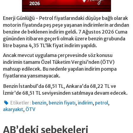
Enerji Günlüğü - Petrol fiyatlarındaki düşüşe bağlı olarak
motorin fiyatında peş peşe yaşanan indirimlerin ardından
benzine de beklenen indirim geldi. 7 Ağustos 2026 Cuma
gününden itibaren geçerli olmak üzere benzin grubunda
litre başına 4,35 TL’lik fiyat indirim yapıldı.
Ancak mevcut uygulama çerçevesinde söz konusu
indirimin tamamı Özel Tüketim Vergisi’nden (ÖTV)
mahsup edilecek. Bu nedenle yapılan indirim pompa
fiyatlarına yansımayacak.
Benzin İstanbul’da 68,51 TL, Ankara’da 68,22 TL ve
İzmir’de 68,51 TL seviyesinden satılmaya devam edecek.
,
,
,
,
Etiketler :
benzin
benzin fiyatı
indirim
petrol
,
akaryakıt
ÖTV
AB’deki şebekeleri