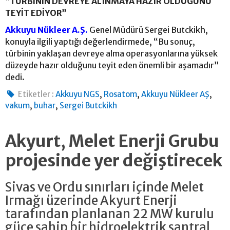
“TÜRBİNİN DEVREYE ALINMAYA HAZIR OLDUĞUNU
TEYİT EDİYOR”
Akkuyu Nükleer A.Ş.
Genel Müdürü Sergei Butckikh,
konuyla ilgili yaptığı değerlendirmede, “Bu sonuç,
türbinin yaklaşan devreye alma operasyonlarına yüksek
düzeyde hazır olduğunu teyit eden önemli bir aşamadır”
dedi.
,
,
,
Etiketler :
Akkuyu NGS
Rosatom
Akkuyu Nükleer AŞ
,
,
vakum
buhar
Sergei Butckikh
Akyurt, Melet Enerji Grubu
projesinde yer değiştirecek
Sivas ve Ordu sınırları içinde Melet
Irmağı üzerinde Akyurt Enerji
tarafından planlanan 22 MW kurulu
güce sahip bir hidroelektrik santral