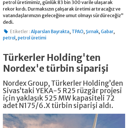
petrol üretimimiz, günlük 83 bin 300 varile ulaşarak
rekor kırdı. Durmaksızın çalışarak üretimi artıracağız ve
vatandaşlarımızın geleceğine umut olmayı sürdüreceğiz”
dedi.
,
,
,
,
Etiketler :
Alparslan Bayrakta
TPAO
Şırnak
Gabar
,
petrol
petrol üretimi
Türkerler Holding'ten
Nordex'e türbin siparişi
Nordex Group, Türkerler Holding’den
Sivas’taki YEKA-5 R25 rüzgâr projesi
için yaklaşık 525 MW kapasiteli 72
adet N175/6.X türbin siparişi aldı.