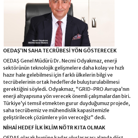
OEDAŞ’IN SAHA TECRÜBESİ YÖN GÖSTERECEK
OEDAŞ Genel Müdürü Dr. Necmi Odyakmaz, enerji
sektörünün teknolojik gelişmelere daha kolay ve hızlı
hazır hale gelebilmesi için farklı ülkelerin bilgi ve
tecrübelerinin ortak hedeflerde buluşturulabilmesi
gerektiğini söyledi. Odyakmaz, “GRID-PRO Avrupa’nın
enerji altyapısına yön verecek önemli çalışmalardan biri.
Türkiye’yi temsil etmekten gurur duyduğumuz projede,
saha tecrübemiz ve mühendislik kapasitemizle
geliştirilecek çözümlere yön vereceğiz” dedi.
NİHAİ HEDEF İLK İKLİM NÖTR KITA OLMAK
OEDAŞ olarak bugüne kadar uluslararası alanda dört