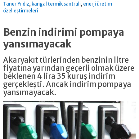
,
,
Taner Yıldız
kangal termik santrali
enerji üretim
özelleştirmeleri
Benzin indirimi pompaya
yansımayacak
Akaryakıt türlerinden benzinin litre
fiyatına yarından geçerli olmak üzere
beklenen 4 lira 35 kuruş indirim
gerçekleşti. Ancak indirim pompaya
yansımayacak.