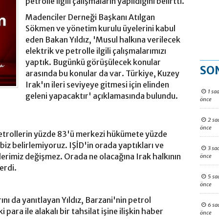
petrolle ilgili çalışmaların yapıldığını belirtti.
Madenciler Derneği Başkanı Atılgan
Sökmen ve yönetim kurulu üyelerini kabul
eden Bakan Yıldız, 'Musul halkına verilecek
elektrik ve petrolle ilgili çalışmalarımızı
yaptık. Bugünkü görüşülecek konular
SO
arasında bu konular da var. Türkiye, Kuzey
Irak'ın ileri seviyeye gitmesi için elinden
1 saa
geleni yapacaktır' açıklamasında bulundu.
önce
2 sa
önce
. Petrollerin yüzde 83'ü merkezi hükümete yüzde
biz belirlemiyoruz. IŞİD'in orada yaptıkları ve
3 sa
lerimiz değişmez. Orada ne olacağına Irak halkının
önce
erdi.
5 sa
önce
ını da yanıtlayan Yıldız, Barzani'nin petrol
6 sa
 para ile alakalı bir tahsilat işine ilişkin haber
önce