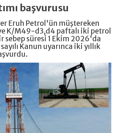
tımı başvurusu
wer Eruh Petrol'ün müştereken
e K/M49-d3,d4 paftalı iki petrol
r sebep süresi 1 Ekim 2026'da
 sayılı Kanun uyarınca iki yıllık
aşvurdu.