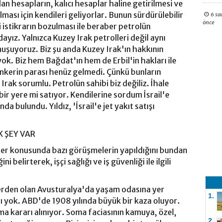
n hesapların, kalıcı hesaplar haline getirilmesi ve
lması için kendileri geliyorlar. Bunun sürdürülebilir
6 sa
önce
ki istikrarın bozulması ile beraber petrolün
dayız. Yalnızca Kuzey Irak petrolleri değil aynı
uşuyoruz. Biz şu anda Kuzey Irak'ın hakkının
yok. Biz hem Bağdat'ın hem de Erbil'in hakları ile
 tankerin parası henüz gelmedi. Çünkü bunların
Irak sorumlu. Petrolün sahibi biz değiliz. İhale
bir yere mi satıyor. Kendilerine sordum İsrail'e
a bulundu. Yıldız, 'İsrail'e jet yakıt satışı
 ŞEY VAR
nler konusunda bazı görüşmelerin yapıldığını bundan
elirterek, işçi sağlığı ve iş güvenliği ile ilgili
elerden olan Avusturalya'da yaşam odasına yer
1.
yok. ABD'de 1908 yılında büyük bir kaza oluyor.
ama kararı alınıyor. Soma faciasının kamuya, özel,
2.