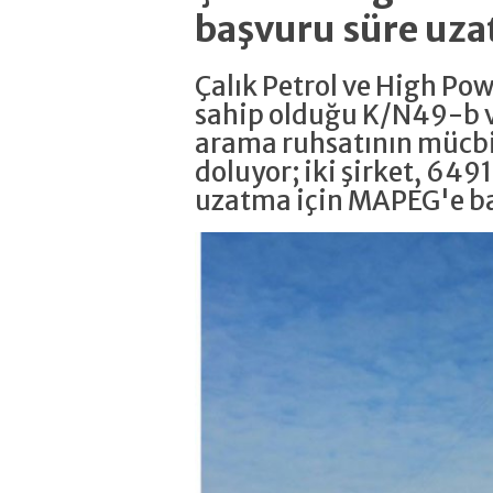
başvuru süre uza
Çalık Petrol ve High Po
sahip olduğu K/N49-b v
arama ruhsatının mücbi
doluyor; iki şirket, 6491
uzatma için MAPEG'e b