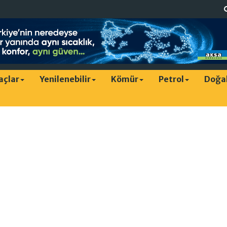
raçlar
Yenilenebilir
Kömür
Petrol
Doğa