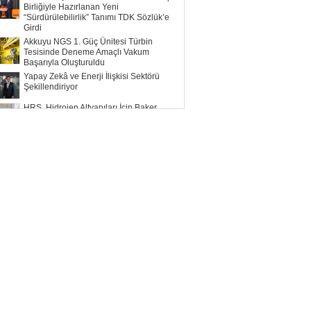
Birliğiyle Hazırlanan Yeni
“Sürdürülebilirlik” Tanımı TDK Sözlük’e
Girdi
Akkuyu NGS 1. Güç Ünitesi Türbin
Tesisinde Deneme Amaçlı Vakum
Başarıyla Oluşturuldu
Yapay Zekâ ve Enerji İlişkisi Sektörü
Şekillendiriyor
HRS, Hidrojen Altyapıları İçin Baker
Hughes ile Çalışacak