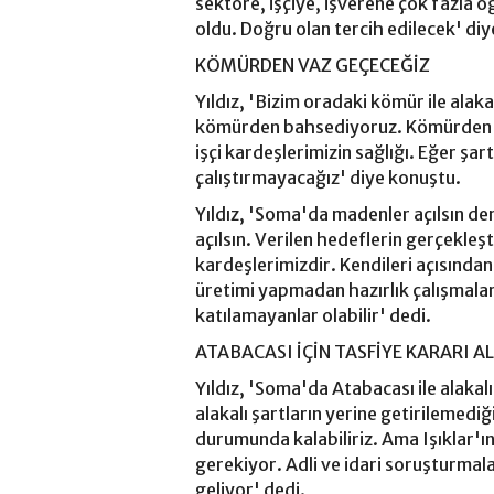
sektöre, işçiye, işverene çok fazla öğ
oldu. Doğru olan tercih edilecek' di
KÖMÜRDEN VAZ GEÇECEĞİZ
Yıldız, 'Bizim oradaki kömür ile alakal
kömürden bahsediyoruz. Kömürden va
işçi kardeşlerimizin sağlığı. Eğer şar
çalıştırmayacağız' diye konuştu.
Yıldız, 'Soma'da madenler açılsın de
açılsın. Verilen hedeflerin gerçekleşti
kardeşlerimizdir. Kendileri açısınd
üretimi yapmadan hazırlık çalışmaları
katılamayanlar olabilir' dedi.
ATABACASI İÇİN TASFİYE KARARI AL
Yıldız, 'Soma'da Atabacası ile alakalı b
alakalı şartların yerine getirilemedi
durumunda kalabiliriz. Ama Işıklar'ı
gerekiyor. Adli ve idari soruşturmal
geliyor' dedi.