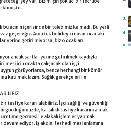
reteceği şey var. Bizim için çok acı bir tecrübe
ye konuştu.
3.
ı bu acının içerisinde bir talebimiz kalmadı. Bu yerli
4.
z geçeceğiz. Ama tek belirleyici unsur oradaki
tlar yerine getirilmiyorsa, biz o ocakları
5.
niyor ancak şartlar yerine getirilmek kaydıyla
rilmesi için ocakta çalışacak olan işçi
an uygun görüyorlarsa, bence herhangi bir kömür
na katılmak lazım. Sağlık gerekçeleri ile
ABİLİRİZ
ir tasfiye kararı alabiliriz. İşçi sağlığı ve güvenliği
ğini gördüğümüzde, karşılıklı tasfiye kararını almak
n üretime geçmesi ile alakalı işlemler yapmak
ar devam ediyor. iş akdini feshedilmesi anlamına