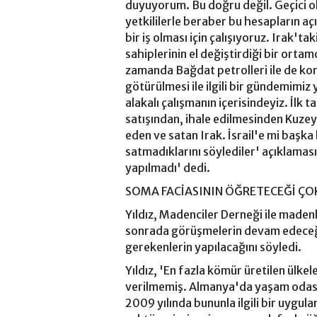
duyuyorum. Bu doğru değil. Geçici ola
yetkililerle beraber bu hesapların açı
bir iş olması için çalışıyoruz. Irak'ta
sahiplerinin el değiştirdiği bir ortam
zamanda Bağdat petrolleri ile de kon
götürülmesi ile ilgili bir gündemimiz 
alakalı çalışmanın içerisindeyiz. İlk
satışından, ihale edilmesinden Kuzey 
eden ve satan Irak. İsrail'e mi başka 
satmadıklarını söylediler' açıklamasınd
yapılmadı' dedi.
SOMA FACİASININ ÖĞRETECEĞİ ÇOK
Yıldız, Madenciler Derneği ile made
sonrada görüşmelerin devam edeceğini b
gerekenlerin yapılacağını söyledi.
Yıldız, 'En fazla kömür üretilen ülk
verilmemiş. Almanya'da yaşam odası 
2009 yılında bununla ilgili bir uygul