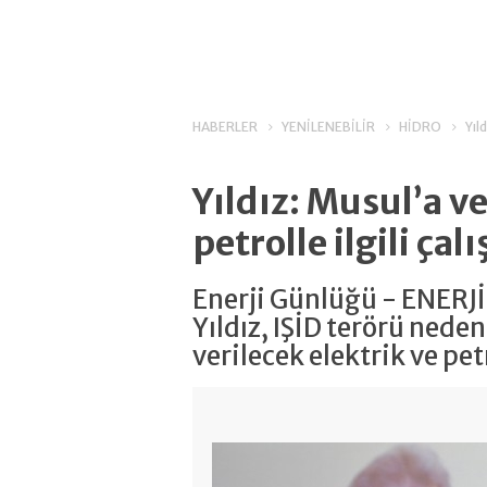
HABERLER
YENİLENEBİLİR
HİDRO
Yıl
Yıldız: Musul’a ve
petrolle ilgili ça
Enerji Günlüğü - ENERJİ
Yıldız, IŞİD terörü nede
verilecek elektrik ve petro