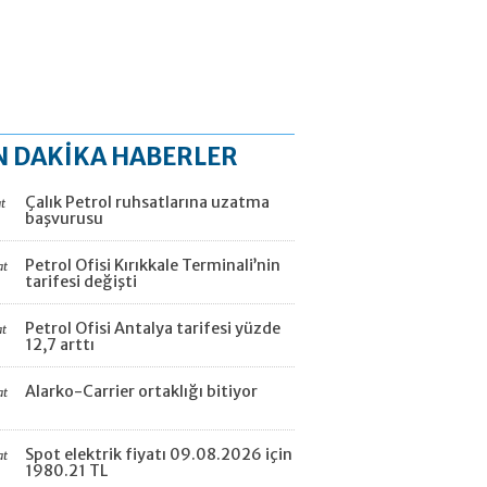
N DAKİKA HABERLER
Çalık Petrol ruhsatlarına uzatma
t
başvurusu
Petrol Ofisi Kırıkkale Terminali’nin
at
tarifesi değişti
Petrol Ofisi Antalya tarifesi yüzde
at
12,7 arttı
Alarko-Carrier ortaklığı bitiyor
at
Spot elektrik fiyatı 09.08.2026 için
at
1980.21 TL