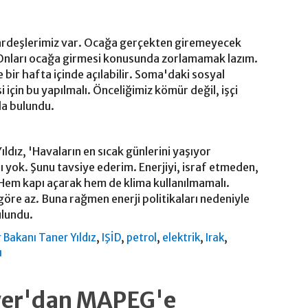
i kardeşlerimiz var. Ocağa gerçekten giremeyecek
 Onları ocağa girmesi konusunda zorlamamak lazım.
se bir hafta içinde açılabilir. Soma'daki sosyal
 için bu yapılmalı. Önceliğimiz kömür değil, işçi
da bulundu.
ıldız, 'Havaların en sıcak günlerini yaşıyor
 yok. Şunu tavsiye ederim. Enerjiyi, israf etmeden,
 Hem kapı açarak hem de klima kullanılmamalı.
 göre az. Buna rağmen enerji politikaları nedeniyle
ulundu.
,
,
,
,
,
r Bakanı Taner Yıldız
IŞİD
petrol
elektrik
Irak
u
ower'dan MAPEG'e