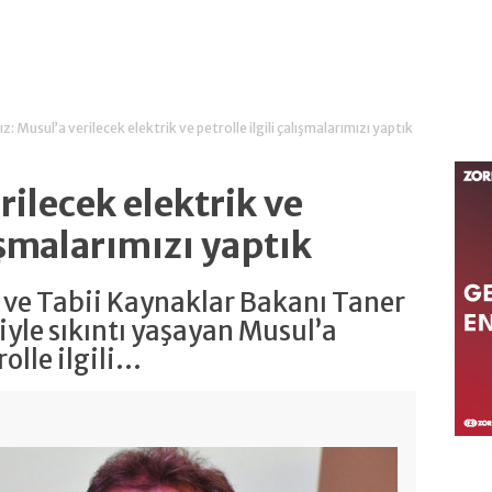
dız: Musul’a verilecek elektrik ve petrolle ilgili çalışmalarımızı yaptık
rilecek elektrik ve
lışmalarımızı yaptık
 ve Tabii Kaynaklar Bakanı Taner
niyle sıkıntı yaşayan Musul’a
lle ilgili...