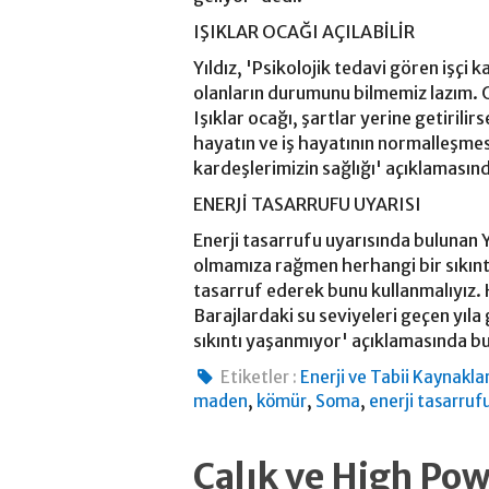
IŞIKLAR OCAĞI AÇILABİLİR
Yıldız, 'Psikolojik tedavi gören işç
olanların durumunu bilmemiz lazım.
Işıklar ocağı, şartlar yerine getirilir
hayatın ve iş hayatının normalleşmesi
kardeşlerimizin sağlığı' açıklamasın
ENERJİ TASARRUFU UYARISI
Enerji tasarrufu uyarısında bulunan Y
olmamıza rağmen herhangi bir sıkıntı
tasarruf ederek bunu kullanmalıyız.
Barajlardaki su seviyeleri geçen yıla
sıkıntı yaşanmıyor' açıklamasında b
Etiketler :
Enerji ve Tabii Kaynakla
,
,
,
maden
kömür
Soma
enerji tasarruf
Çalık ve High P