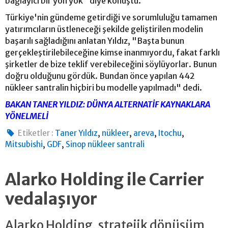
bağlayıcı bir yön yok" diye konuştu.
Türkiye'nin gündeme getirdiği ve sorumluluğu tamamen
yatırımcıların üstleneceği şekilde geliştirilen modelin
başarılı sağladığını anlatan Yıldız, "Başta bunun
gerçekleştirilebileceğine kimse inanmıyordu, fakat farklı
şirketler de bize teklif verebileceğini söylüyorlar. Bunun
doğru olduğunu gördük. Bundan önce yapılan 442
nükleer santralin hiçbiri bu modelle yapılmadı" dedi.
BAKAN TANER YILDIZ: DÜNYA ALTERNATİF KAYNAKLARA
YÖNELMELİ
,
,
,
,
Etiketler :
Taner Yıldız
nükleer
areva
Itochu
,
,
Mitsubishi
GDF
Sinop nükleer santrali
Alarko Holding ile Carrier
vedalaşıyor
Alarko Holding, stratejik dönüşüm