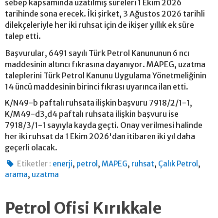
sebep kapsamında uzatılmış süreleri 1 Ekim 2026
tarihinde sona erecek. İki şirket, 3 Ağustos 2026 tarihli
dilekçeleriyle her iki ruhsat için de ikişer yıllık ek süre
talep etti.
Başvurular, 6491 sayılı Türk Petrol Kanununun 6 ncı
maddesinin altıncı fıkrasına dayanıyor. MAPEG, uzatma
taleplerini Türk Petrol Kanunu Uygulama Yönetmeliğinin
14 üncü maddesinin birinci fıkrası uyarınca ilan etti.
K/N49-b paftalı ruhsata ilişkin başvuru 7918/2/1-1,
K/M49-d3,d4 paftalı ruhsata ilişkin başvuru ise
7918/3/1-1 sayıyla kayda geçti. Onay verilmesi halinde
her iki ruhsat da 1 Ekim 2026'dan itibaren iki yıl daha
geçerli olacak.
,
,
,
,
,
Etiketler :
enerji
petrol
MAPEG
ruhsat
Çalık Petrol
,
arama
uzatma
Petrol Ofisi Kırıkkale