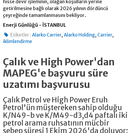
hisse devir işleminin, olağan koşulların yerine
getirilmesine bağlı olarak 2026 yılının dördüncü
çeyreğinde tamamlanmasını bekliyor.
Enerji Günlüğü - İSTANBUL
,
,
,
Etiketler :
Alarko Carrier
Alarko Holding
Carrier
iklimlendirme
Çalık ve High Power'dan
MAPEG'e başvuru süre
uzatımı başvurusu
Çalık Petrol ve High Power Eruh
Petrol'ün müştereken sahip olduğu
K/N49-b ve K/M49-d3,d4 paftalı iki
petrol arama ruhsatının mücbir
sebep süresi 1 Ekim 2026'da doluyor;