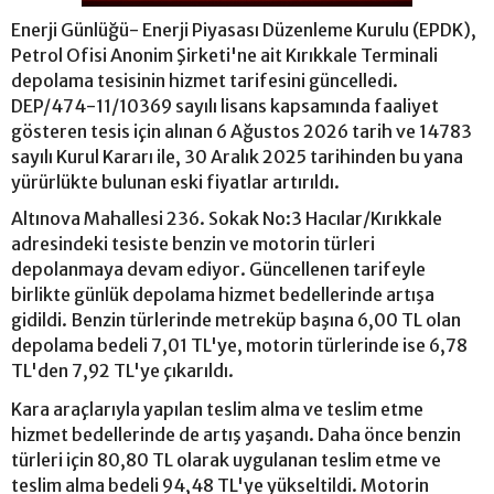
Enerji Günlüğü- Enerji Piyasası Düzenleme Kurulu (EPDK),
Petrol Ofisi Anonim Şirketi'ne ait Kırıkkale Terminali
depolama tesisinin hizmet tarifesini güncelledi.
DEP/474-11/10369 sayılı lisans kapsamında faaliyet
gösteren tesis için alınan 6 Ağustos 2026 tarih ve 14783
sayılı Kurul Kararı ile, 30 Aralık 2025 tarihinden bu yana
yürürlükte bulunan eski fiyatlar artırıldı.
Altınova Mahallesi 236. Sokak No:3 Hacılar/Kırıkkale
adresindeki tesiste benzin ve motorin türleri
depolanmaya devam ediyor. Güncellenen tarifeyle
birlikte günlük depolama hizmet bedellerinde artışa
gidildi. Benzin türlerinde metreküp başına 6,00 TL olan
depolama bedeli 7,01 TL'ye, motorin türlerinde ise 6,78
TL'den 7,92 TL'ye çıkarıldı.
Kara araçlarıyla yapılan teslim alma ve teslim etme
hizmet bedellerinde de artış yaşandı. Daha önce benzin
türleri için 80,80 TL olarak uygulanan teslim etme ve
teslim alma bedeli 94,48 TL'ye yükseltildi. Motorin