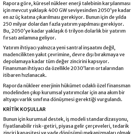
Rapora göre, küresel nükleer enerji talebinin karşılanması
için mevcut yaklaşık 400 GW seviyesinden 2050’ye kadar
en az üç katına çıkarılması gerekiyor. Bunun için de yılda
250 milyar dolardan fazla yatırım yapılması gerekiyor.
Bu, 2050’ye kadar yaklaşık 6 trilyon dolarlık bir yatırım
fırsatı anlamına geliyor.
Yatırım ihtiyacı yalnızca yeni santral inşaatını değil,
madencilikten yakıt çevrimine, devre dışı bırakmaya ve
depolamaya kadar tüm değer zincirini kapsıyor.
Finansman ihtiyacı da özellikle 2030’ların ortalarından
itibaren hızlanacak.
Raporda nükleer enerjinin hükümet odaklı özel finansman
modelinden çıkıp kurumsal yatırımcılar için ana akım bir
altyapı varlık sınıfına dönüşmesi gerektiği vurgulandı.
KRİTİK KOŞULLAR
Bunun için kurumsal destek, iş modeli standardizasyonu,
fiyatlanabilir risk-getiri, piyasa gelir çerçeveleri, tedarik
zinciri kapasitesi ve vade dönüşümü mekanizmaları olmak