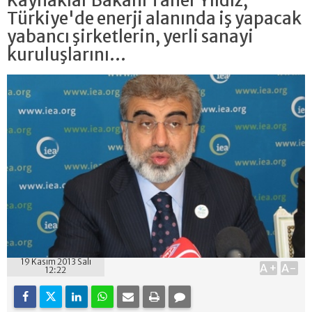
Kaynaklar Bakanı Taner Yıldız,
Türkiye'de enerji alanında iş yapacak
yabancı şirketlerin, yerli sanayi
kuruluşlarını...
19 Kasım 2013 Salı
A+
A-
12:22