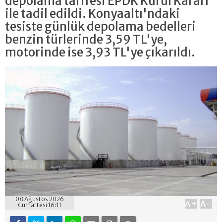
depolama tarifesi EPDK Kurul Kararı
ile tadil edildi. Konyaaltı'ndaki
tesiste günlük depolama bedelleri
benzin türlerinde 3,59 TL'ye,
motorinde ise 3,93 TL'ye çıkarıldı.
08 Ağustos 2026
A+
A-
Cumartesi 16:11