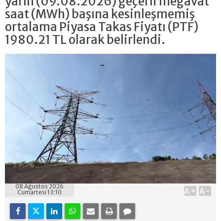
yarın (09.08.2026) geçerli megavat
saat (MWh) başına kesinleşmemiş
ortalama Piyasa Takas Fiyatı (PTF)
1980.21 TL olarak belirlendi.
08 Ağustos 2026
A+
A-
Cumartesi 13:10