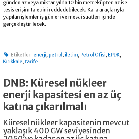
günden az veya miktar yılda 10 bin metreküpten az ise
tesis erişim talebini reddedebilecek. Kara araçlarıyla
yapılan işlemler iş günleri ve mesai saatleri içinde
gerçekleştirilecek.
,
,
,
,
,
Etiketler :
enerji
petrol
iletim
Petrol Ofisi
EPDK
,
Kırıkkale
tarife
DNB: Küresel nükleer
enerji kapasitesi en az üç
katına çıkarılmalı
Küresel nükleer kapasitenin mevcut
yaklaşık 400 GW seviyesinden
2050’ye kadar en az üç katına