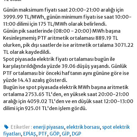
Günün maksimum fiyatı saat 20:00-21:00 aralığı için
3999.99 TL/MWh, günün minimum fiyatı ise saat 10:00-
11:00 dilimi için 175 TL/MWh olarak belirlendi.
Günün pik saatlerinde (08:00 - 20:00) MWh başına
Kesinleşmemiş PTF aritmetik ortalaması 889.19 TL
olurken, pik dışı saatlerde ise aritmetik ortalama 3071.22
TL olarak kaydedildi.
Spot piyasada elektrik fiyatı ortalaması bugün ile
karşılaştırıldığında yüzde 39.06 düşüş yaşandı. Günlük
PTF ortalaması bir önceki haftanın aynı gününe göre ise
yüzde 14.43 azalış gösterdi.
Bugün ise spot piyasada elektrik MWh başına aritmetik
ortalama 2753.65 TL'den, en yüksek saat 20:00-21:00
aralığı için 4059.02 TL'den ve en düşük saat 12:00-13:00
dilimi için 925.01 TL'den işlem gördü.
,
,
Etiketler :
enerji piyasası
elektrik borsası
spot elektrik
,
,
,
,
,
fiyatları
EPİAŞ
PTF
GÖP
GİP
DGP