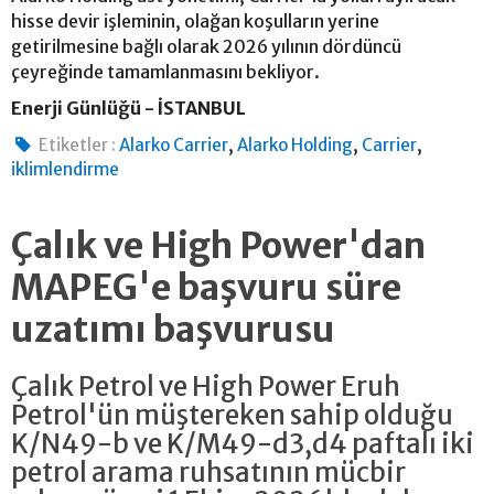
hisse devir işleminin, olağan koşulların yerine
getirilmesine bağlı olarak 2026 yılının dördüncü
çeyreğinde tamamlanmasını bekliyor.
Enerji Günlüğü - İSTANBUL
,
,
,
Etiketler :
Alarko Carrier
Alarko Holding
Carrier
iklimlendirme
Çalık ve High Power'dan
MAPEG'e başvuru süre
uzatımı başvurusu
Çalık Petrol ve High Power Eruh
Petrol'ün müştereken sahip olduğu
K/N49-b ve K/M49-d3,d4 paftalı iki
petrol arama ruhsatının mücbir