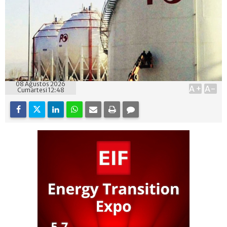
08 Ağustos 2026
A+
A-
Cumartesi 12:48