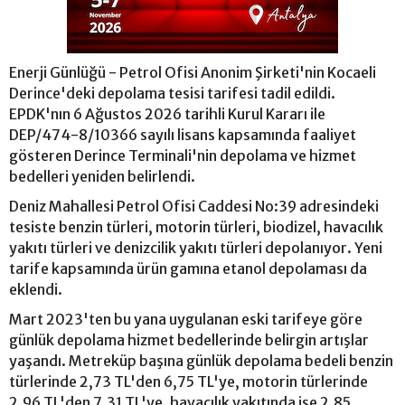
Enerji Günlüğü - Petrol Ofisi Anonim Şirketi'nin Kocaeli
Derince'deki depolama tesisi tarifesi tadil edildi.
EPDK'nın 6 Ağustos 2026 tarihli Kurul Kararı ile
DEP/474-8/10366 sayılı lisans kapsamında faaliyet
gösteren Derince Terminali'nin depolama ve hizmet
bedelleri yeniden belirlendi.
Deniz Mahallesi Petrol Ofisi Caddesi No:39 adresindeki
tesiste benzin türleri, motorin türleri, biodizel, havacılık
yakıtı türleri ve denizcilik yakıtı türleri depolanıyor. Yeni
tarife kapsamında ürün gamına etanol depolaması da
eklendi.
Mart 2023'ten bu yana uygulanan eski tarifeye göre
günlük depolama hizmet bedellerinde belirgin artışlar
yaşandı. Metreküp başına günlük depolama bedeli benzin
türlerinde 2,73 TL'den 6,75 TL'ye, motorin türlerinde
2,96 TL'den 7,31 TL'ye, havacılık yakıtında ise 2,85