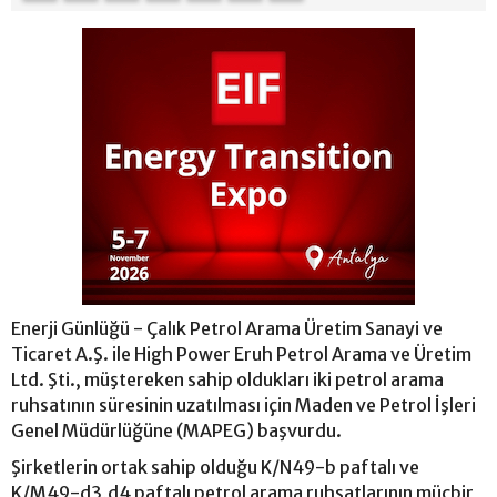
Enerji Günlüğü - Çalık Petrol Arama Üretim Sanayi ve
Ticaret A.Ş. ile High Power Eruh Petrol Arama ve Üretim
Ltd. Şti., müştereken sahip oldukları iki petrol arama
ruhsatının süresinin uzatılması için Maden ve Petrol İşleri
Genel Müdürlüğüne (MAPEG) başvurdu.
Şirketlerin ortak sahip olduğu K/N49-b paftalı ve
K/M49-d3,d4 paftalı petrol arama ruhsatlarının mücbir