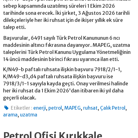
sebep kapsamında uzatılmış süreleri 1 Ekim 2026
tarihinde sona erecek. İki şirket, 3 Ağustos 2026 tarihli
dilekçeleriyle her iki ruhsat için de ikişer yıllık ek süre
talep etti.
Başvurular, 6491 sayılı Türk Petrol Kanununun 6 ncı
maddesinin altıncı fıkrasına dayanıyor. MAPEG, uzatma
taleplerini Türk Petrol Kanunu Uygulama Yönetmeliğinin
14 üncü maddesinin birinci fıkrası uyarınca ilan etti.
K/N49-b paftalı ruhsata ilişkin başvuru 7918/2/1-1,
K/M49-d3,d4 paftalı ruhsata ilişkin başvuru ise
7918/3/1-1 sayıyla kayda geçti. Onay verilmesi halinde
her iki ruhsat da 1 Ekim 2026'dan itibaren iki yıl daha
geçerli olacak.
,
,
,
,
,
Etiketler :
enerji
petrol
MAPEG
ruhsat
Çalık Petrol
,
arama
uzatma
Petrol Ofisi Kırıkkale