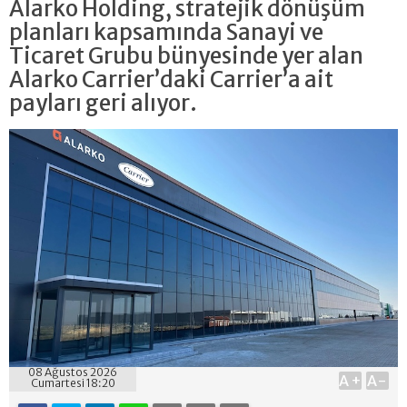
Alarko Holding, stratejik dönüşüm
planları kapsamında Sanayi ve
Ticaret Grubu bünyesinde yer alan
Alarko Carrier’daki Carrier’a ait
payları geri alıyor.
08 Ağustos 2026
A+
A-
Cumartesi 18:20