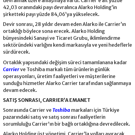
devralmak üzere anlaşmaya vardı. Carrier’e ait yüzde
42,03 oranındaki payı devralınca Alarko Holding’in
şirketteki payı yüzde 84,06’ya yükselecek.
Devir sonrası, 28 yıldır devam eden Alarko ile Carrier’ın
ortaklığı böylece sona erecek. Alarko Holding
bünyesindeki Sanayi ve Ticaret Grubu, iklimlendirme
sektöründeki varlığını kendi markasıyla ve yeni hedeflerle
sürdürecek.
Ortaklık yapısındaki değişim süreci tamamlanana kadar
Carrier
ve Toshiba markalı tüm ürünlerin günlük
operasyonları, üretim faaliyetleri ve müşterilerine
sunduğu hizmetler Alarko Carrier tarafından sağlanmaya
devam edecek.
SATIŞ SONRASI, CARRIER’A EMANET
Sonrasında Carrier ve
Toshiba
markaları için Türkiye
pazarındaki satış ve satış sonrası faaliyetlerin
sorumluluğu Carrier'ın bir bağlı ortaklığına devredilecek.
Alarko Holding üst yönetimi, Carrier’la yolları ayıracak