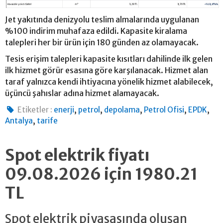
Jet yakıtında denizyolu teslim almalarında uygulanan
%100 indirim muhafaza edildi. Kapasite kiralama
talepleri her bir ürün için 180 günden az olamayacak.
Tesis erişim talepleri kapasite kısıtları dahilinde ilk gelen
ilk hizmet görür esasına göre karşılanacak. Hizmet alan
taraf yalnızca kendi ihtiyacına yönelik hizmet alabilecek,
üçüncü şahıslar adına hizmet alamayacak.
,
,
,
,
,
Etiketler :
enerji
petrol
depolama
Petrol Ofisi
EPDK
,
Antalya
tarife
Spot elektrik fiyatı
09.08.2026 için 1980.21
TL
Spot elektrik piyasasında oluşan