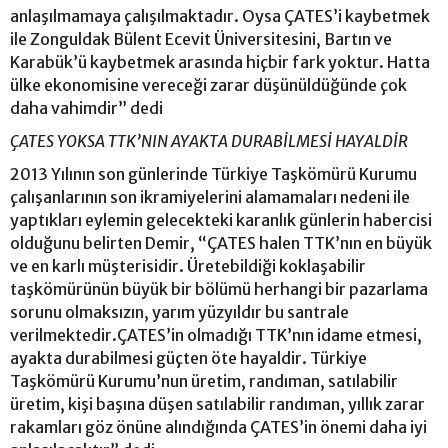
anlaşılmamaya çalışılmaktadır. Oysa ÇATES’i kaybetmek
ile Zonguldak Bülent Ecevit Üniversitesini, Bartın ve
Karabük’ü kaybetmek arasında hiçbir fark yoktur. Hatta
ülke ekonomisine vereceği zarar düşünüldüğünde çok
daha vahimdir” dedi
ÇATES YOKSA TTK’NIN AYAKTA DURABİLMESİ HAYALDİR
2013 Yılının son günlerinde Türkiye Taşkömürü Kurumu
çalışanlarının son ikramiyelerini alamamaları nedeni ile
yaptıkları eylemin gelecekteki karanlık günlerin habercisi
olduğunu belirten Demir, “ÇATES halen TTK’nın en büyük
ve en karlı müşterisidir. Üretebildiği koklaşabilir
taşkömürünün büyük bir bölümü herhangi bir pazarlama
sorunu olmaksızın, yarım yüzyıldır bu santrale
verilmektedir.ÇATES’in olmadığı TTK’nın idame etmesi,
ayakta durabilmesi güçten öte hayaldir. Türkiye
Taşkömürü Kurumu’nun üretim, randıman, satılabilir
üretim, kişi başına düşen satılabilir randıman, yıllık zarar
rakamları göz önüne alındığında ÇATES’in önemi daha iyi