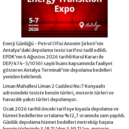
Enerji Günlüğü - Petrol Ofisi Anonim Şirketi'nin
Antalya'daki depolama tesisi tarifesi tadil edildi.
EPDK'nın 6 Ağustos 2026 tarihli Kurul Kararı ile
DEP/474-3/10361 sayılı lisans kapsamında faaliyet
gösteren Antalya Terminali'nin depolama bedelleri
yeniden belirlendi.
Liman Mahallesi Liman 2 Caddesi No:7 Konyaaltı
adresindeki tesiste benzin türleri, motorin türleri ve
havacılık yakıtı türleri depolanıyor.
Ocak 2026 tarihli önceki tarifeye kıyasla depolama ve
hizmet bedellerine ortalama %12,7 oranında zam yapıldı.
Günlük depolama hizmet bedelleri metreküp başına
benzin türlerinde 3,18 TL'den 3,59 TL'ye, motorin