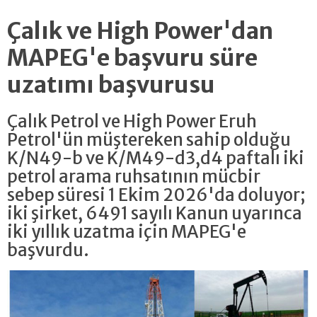
Çalık ve High Power'dan
MAPEG'e başvuru süre
uzatımı başvurusu
Çalık Petrol ve High Power Eruh
Petrol'ün müştereken sahip olduğu
K/N49-b ve K/M49-d3,d4 paftalı iki
petrol arama ruhsatının mücbir
sebep süresi 1 Ekim 2026'da doluyor;
iki şirket, 6491 sayılı Kanun uyarınca
iki yıllık uzatma için MAPEG'e
başvurdu.