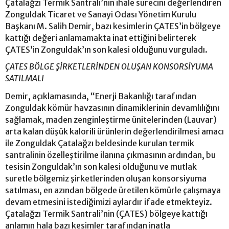
Çatalağzı Termik Santrali’nin ihale sürecini değerlendiren
Zonguldak Ticaret ve Sanayi Odası Yönetim Kurulu
Başkanı M. Salih Demir, bazı kesimlerin ÇATES’in bölgeye
kattığı değeri anlamamakta inat ettiğini belirterek
ÇATES’in Zonguldak’ın son kalesi olduğunu vurguladı.
ÇATES BÖLGE ŞİRKETLERİNDEN OLUŞAN KONSORSİYUMA
SATILMALI
Demir, açıklamasında, “Enerji Bakanlığı tarafından
Zonguldak kömür havzasının dinamiklerinin devamlılığını
sağlamak, maden zenginleştirme ünitelerinden (Lauvar)
arta kalan düşük kalorili ürünlerin değerlendirilmesi amacı
ile Zonguldak Çatalağzı beldesinde kurulan termik
santralinin özelleştirilme ilanına çıkmasının ardından, bu
tesisin Zonguldak’ın son kalesi olduğunu ve mutlak
suretle bölgemiz şirketlerinden oluşan konsorsiyuma
satılması, en azından bölgede üretilen kömürle çalışmaya
devam etmesini istediğimizi aylardır ifade etmekteyiz.
Çatalağzı Termik Santrali’nin (ÇATES) bölgeye kattığı
anlamın hala bazı kesimler tarafından inatla