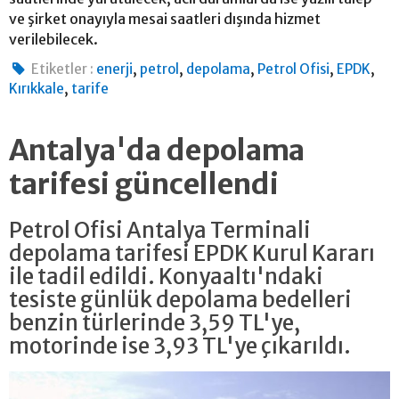
ve şirket onayıyla mesai saatleri dışında hizmet
verilebilecek.
,
,
,
,
,
Etiketler :
enerji
petrol
depolama
Petrol Ofisi
EPDK
,
Kırıkkale
tarife
Antalya'da depolama
tarifesi güncellendi
Petrol Ofisi Antalya Terminali
depolama tarifesi EPDK Kurul Kararı
ile tadil edildi. Konyaaltı'ndaki
tesiste günlük depolama bedelleri
benzin türlerinde 3,59 TL'ye,
motorinde ise 3,93 TL'ye çıkarıldı.