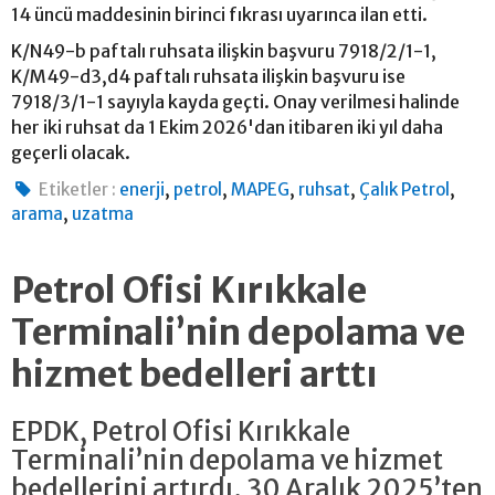
14 üncü maddesinin birinci fıkrası uyarınca ilan etti.
K/N49-b paftalı ruhsata ilişkin başvuru 7918/2/1-1,
K/M49-d3,d4 paftalı ruhsata ilişkin başvuru ise
7918/3/1-1 sayıyla kayda geçti. Onay verilmesi halinde
her iki ruhsat da 1 Ekim 2026'dan itibaren iki yıl daha
geçerli olacak.
,
,
,
,
,
Etiketler :
enerji
petrol
MAPEG
ruhsat
Çalık Petrol
,
arama
uzatma
Petrol Ofisi Kırıkkale
Terminali’nin depolama ve
hizmet bedelleri arttı
EPDK, Petrol Ofisi Kırıkkale
Terminali’nin depolama ve hizmet
bedellerini artırdı. 30 Aralık 2025’ten