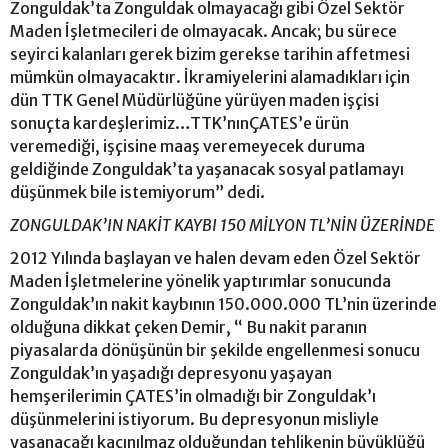
Zonguldak’ta Zonguldak olmayacağı gibi Özel Sektör
Maden İşletmecileri de olmayacak. Ancak; bu sürece
seyirci kalanları gerek bizim gerekse tarihin affetmesi
mümkün olmayacaktır. İkramiyelerini alamadıkları için
dün TTK Genel Müdürlüğüne yürüyen maden işçisi
sonuçta kardeşlerimiz…TTK’nınÇATES’e ürün
veremediği, işçisine maaş veremeyecek duruma
geldiğinde Zonguldak’ta yaşanacak sosyal patlamayı
düşünmek bile istemiyorum” dedi.
ZONGULDAK’IN NAKİT KAYBI 150 MİLYON TL’NİN ÜZERİNDE
2012 Yılında başlayan ve halen devam eden Özel Sektör
Maden İşletmelerine yönelik yaptırımlar sonucunda
Zonguldak’ın nakit kaybının 150.000.000 TL’nin üzerinde
olduğuna dikkat çeken Demir, “ Bu nakit paranın
piyasalarda dönüşünün bir şekilde engellenmesi sonucu
Zonguldak’ın yaşadığı depresyonu yaşayan
hemşerilerimin ÇATES’in olmadığı bir Zonguldak’ı
düşünmelerini istiyorum. Bu depresyonun misliyle
yaşanacağı kaçınılmaz olduğundan tehlikenin büyüklüğü