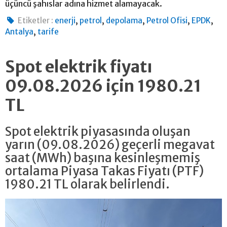
üçüncü şahıslar adına hizmet alamayacak.
,
,
,
,
,
Etiketler :
enerji
petrol
depolama
Petrol Ofisi
EPDK
,
Antalya
tarife
Spot elektrik fiyatı
09.08.2026 için 1980.21
TL
Spot elektrik piyasasında oluşan
yarın (09.08.2026) geçerli megavat
saat (MWh) başına kesinleşmemiş
ortalama Piyasa Takas Fiyatı (PTF)
1980.21 TL olarak belirlendi.