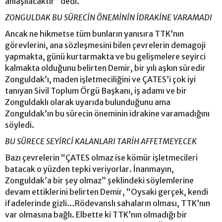
anlaşılacaktır” dedi.
ZONGULDAK BU SÜRECİN ÖNEMİNİN İDRAKİNE VARAMADI
Ancak ne hikmetse tüm bunların yanısıra TTK’nın
görevlerini, ana sözleşmesini bilen çevrelerin demagoji
yapmakta, günü kurtarmakta ve bu gelişmelere seyirci
kalmakta olduğunu belirten Demir, bir yılı aşkın süredir
Zonguldak’ı, maden işletmeciliğini ve ÇATES’i çok iyi
tanıyan Sivil Toplum Örgü Başkanı, iş adamı ve bir
Zonguldaklı olarak uyarıda bulunduğunu ama
Zonguldak’ın bu sürecin öneminin idrakine varamadığını
söyledi.
BU SÜRECE SEYİRCİ KALANLARI TARİH AFFETMEYECEK
Bazı çevrelerin “ÇATES olmaz ise kömür işletmecileri
batacak o yüzden tepki veriyorlar. İnanmayın,
Zonguldak’a bir şey olmaz” şeklindeki söylemlerine
devam ettiklerini belirten Demir, “Oysaki gerçek, kendi
ifadelerinde gizli…Rödevanslı sahaların olması, TTK’nın
var olmasına bağlı. Elbette ki TTK’nın olmadığı bir