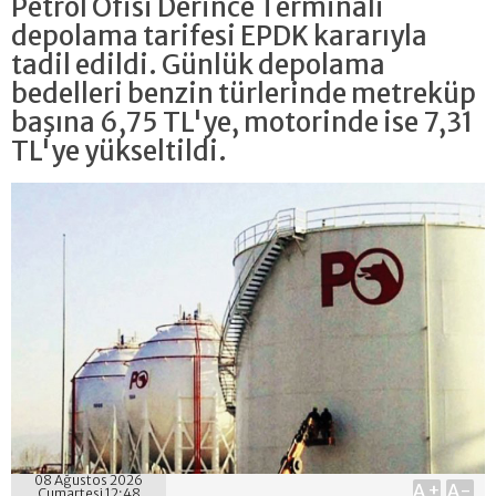
Petrol Ofisi Derince Terminali
depolama tarifesi EPDK kararıyla
tadil edildi. Günlük depolama
bedelleri benzin türlerinde metreküp
başına 6,75 TL'ye, motorinde ise 7,31
TL'ye yükseltildi.
08 Ağustos 2026
A+
A-
Cumartesi 12:48