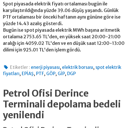
Spot piyasada elektrik fiyatı ortalaması bugün ile
karşılaştırıldığında yüzde 39.06 düşüş yaşandı. Günlük
PTF ortalaması bir önceki haftanın aynı gününe göre ise
yüzde 14.43 azalış gösterdi.
Bugün ise spot piyasada elektrik MWh başına aritmetik
ortalama 2753.65 TL'den, en yüksek saat 20:00-21:00
aralığı için 4059.02 TL'den ve en düşük saat 12:00-13:00
dilimi için 925.01 TL'den işlem gördü.
,
,
Etiketler :
enerji piyasası
elektrik borsası
spot elektrik
,
,
,
,
,
fiyatları
EPİAŞ
PTF
GÖP
GİP
DGP
Petrol Ofisi Derince
Terminali depolama bedeli
yenilendi