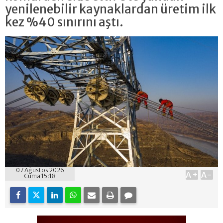
yenilenebilir kaynaklardan üretim ilk
kez %40 sınırını aştı.
07 Ağustos 2026
A+
A-
Cuma 15:18