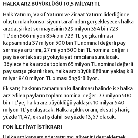
HALKA ARZ BÜYÜKLÜĞÜ 10,5 MİLYAR TL
Halk Yatırım, Vakıf Yatırım ve Ziraat Yatırım liderliğinde
oluşturulan konsorsiyum tarafından gerçekleşecek halka
arzda, şirket sermayesinin 529 milyon 354 bin 723
TL'den 566 milyon 854 bin 723 TL'ye çıkarılması
kapsamında 37 milyon 500 bin TL nominal değerli pay
sermaye artırımı, 27 milyon 500 bin TL nominal değerli
pay ise ortak satışı yoluyla yatırımcılara sunulacak.
Böylece halka arzda toplam 65 milyon TL nominal değerli
pay satışa çıkarılırken, halka arz büyüklüğünün yaklaşık 8
milyar 840 milyon TL olması öngörülüyor.
Ek satış hakkının tamamının kullanılması halinde ise halka
arz edilen payların toplam nominal değeri 77 milyon 500
bin TL'ye, halka arz büyüklüğü yaklaşık 10 milyar 540
milyon TL'ye ulaşacak. Halka açıklık oranı, ek satış hariç
yüzde 11,47, ek satış dahil ise yüzde 13,67 olacak.
FON İLE FİYAT İSTİKRARI
Halka arz kapsamında yatırımcı güvenini desteklemek