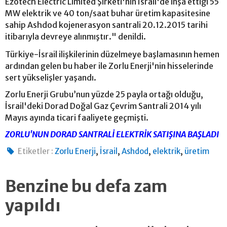
Ezotech Electric Limited Şirketi'nin İsrail'de inşa ettiği 55
MW elektrik ve 40 ton/saat buhar üretim kapasitesine
sahip Ashdod kojenerasyon santrali 20.12.2015 tarihi
itibarıyla devreye alınmıştır." denildi.
Türkiye-İsrail ilişkilerinin düzelmeye başlamasının hemen
ardından gelen bu haber ile Zorlu Enerji'nin hisselerinde
sert yükselişler yaşandı.
Zorlu Enerji Grubu’nun yüzde 25 payla ortağı olduğu,
İsrail'deki Dorad Doğal Gaz Çevrim Santrali 2014 yılı
Mayıs ayında ticari faaliyete geçmişti.
ZORLU'NUN DORAD SANTRALİ ELEKTRİK SATIŞINA BAŞLADI
,
,
,
,
Etiketler :
Zorlu Enerji
İsrail
Ashdod
elektrik
üretim
Benzine bu defa zam
yapıldı