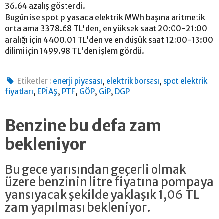
36.64 azalış gösterdi.
Bugün ise spot piyasada elektrik MWh başına aritmetik
ortalama 3378.68 TL'den, en yüksek saat 20:00-21:00
aralığı için 4400.01 TL'den ve en düşük saat 12:00-13:00
dilimi için 1499.98 TL'den işlem gördü.
,
,
Etiketler :
enerji piyasası
elektrik borsası
spot elektrik
,
,
,
,
,
fiyatları
EPİAŞ
PTF
GÖP
GİP
DGP
Benzine bu defa zam
bekleniyor
Bu gece yarısından geçerli olmak
üzere benzinin litre fiyatına pompaya
yansıyacak şekilde yaklaşık 1,06 TL
zam yapılması bekleniyor.