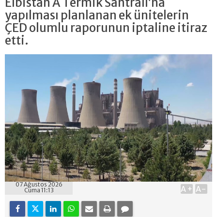
Elbistan A Termik Santralı’na
yapılması planlanan ek ünitelerin
ÇED olumlu raporunun iptaline itiraz
etti.
07 Ağustos 2026
A+
A-
Cuma 11:13