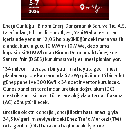
Enerji Günlüğü -Binom Enerji Danışmanlık San. ve Tic. A.Ş.
tarafından, Edirne İli, Enez İlçesi, Yeni Mahalle sınırları
içerisinde yer alan 12,06 ha büyüklüğündeki mera vasıflı
alanda, kurulu gücü 10 MWm/ 10 MWe, depolama
kapasitesi 10 MWh olan Binom Depolamalı Güneş Enerji
Santrali’nin (DGES) kurulması ve işletilmesi planlanıyor.
134 milyon lirayı aşan bir yatırımla hayata geçirilmesi
planlanan proje kapsamında 625 Wp gücünde 16 bin adet
güneş paneli ve 300 Kw’lik 34 adet invertör kurulacak.
Güneş panelleri tarafından üretilen doğru akım (DC)
elektrik enerjisi, invertörler aracılığıyla alternatif akıma
(AC) dönüştürülecek.
Üretilen elektrik enerjisi, enerji iletim hattı aracılığıyla
34,5 kV gerilim seviyesindeki Enez Trafo Merkezi (TM)
orta gerilim (OG) barasına bağlanacak. İşletme