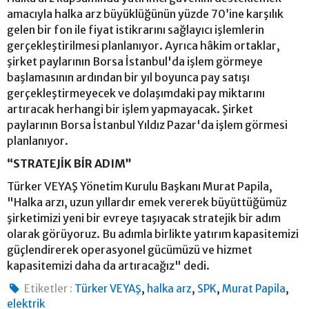
amacıyla halka arz büyüklüğünün yüzde 70’ine karşılık
gelen bir fon ile fiyat istikrarını sağlayıcı işlemlerin
gerçekleştirilmesi planlanıyor. Ayrıca hâkim ortaklar,
şirket paylarının Borsa İstanbul'da işlem görmeye
başlamasının ardından bir yıl boyunca pay satışı
gerçekleştirmeyecek ve dolaşımdaki pay miktarını
artıracak herhangi bir işlem yapmayacak. Şirket
paylarının Borsa İstanbul Yıldız Pazar'da işlem görmesi
planlanıyor.
“STRATEJİK BİR ADIM”
Türker VEYAŞ Yönetim Kurulu Başkanı Murat Papila,
"Halka arzı, uzun yıllardır emek vererek büyüttüğümüz
şirketimizi yeni bir evreye taşıyacak stratejik bir adım
olarak görüyoruz. Bu adımla birlikte yatırım kapasitemizi
güçlendirerek operasyonel gücümüzü ve hizmet
kapasitemizi daha da artıracağız" dedi.
,
,
,
,
Etiketler :
Türker VEYAŞ
halka arz
SPK
Murat Papila
elektrik