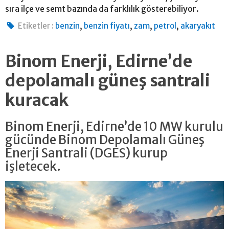
sıra ilçe ve semt bazında da farklılık gösterebiliyor.
,
,
,
,
Etiketler :
benzin
benzin fiyatı
zam
petrol
akaryakıt
Binom Enerji, Edirne’de
depolamalı güneş santrali
kuracak
Binom Enerji, Edirne’de 10 MW kurulu
gücünde Binom Depolamalı Güneş
Enerji Santrali (DGES) kurup
işletecek.