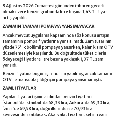
8 Ağustos 2026 Cumartesi gününden itibaren geçerli
olmak üzere benzin grubunda litre başına 1,43 TL fiyat
artış yapıldı.
ZAMMIN TAMAMI POMPAYA YANSIMAYACAK
Ancak mevcut uygulama kapsamında söz konusu artışın
tamamının pompa fiyatlarına yansıtılmadı. Zam tutarının
yüzde 75'lik bölümü pompaya yansırken, kalan kısım ÖTV
düzenlemesiyle karşılandı. Bu doğrultuda tüketicilerin
ödeyeceği fiyatlara litre başına yaklaşık 1,07 TL zam
yansıdı.
Benzin fiyatına bugün için indirim yapılmış, ancak tamamı
ÖTV ile mahsuplaşıldığı için pompaya yansımamıştı.
ZAMLI FİYATLAR
Yapılan fiyat artışının ardından benzin fiyatları
İstanbul’da İstanbul'da 68,33 lira, Ankara'da 69,30 lira,
İzmir'de 69,58 lira, doğu illerinde ise 70,93 lira
seviyesinden satılacak. Akaryakıt fiyatları, şehrin yanı