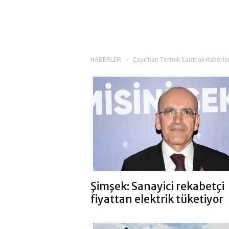
HABERLER
Çayırhan Termik Santrali Haberle
Şimşek: Sanayici rekabetçi
fiyattan elektrik tüketiyor