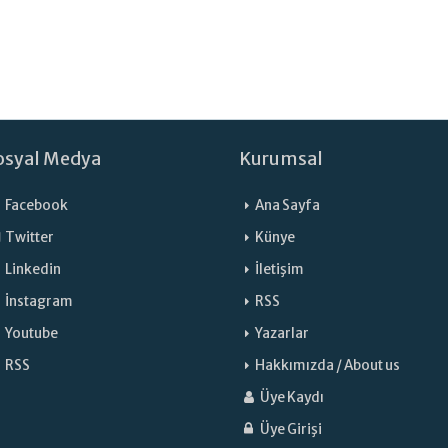
osyal Medya
Kurumsal
Facebook
Ana Sayfa
Twitter
Künye
Linkedin
İletişim
İnstagram
RSS
Youtube
Yazarlar
RSS
Hakkımızda / About us
Üye Kaydı
Üye Girişi