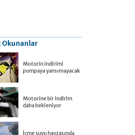
 Okunanlar
Motorin indirimi
pompaya yansımayacak
Motorine bir indirim
daha bekleniyor
İçme suyu havzasında