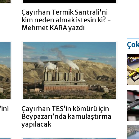
Çayırhan Termik Santrali'ni
kim neden almak istesin ki? -
Mehmet KARA yazdı
Çok
ini
Çayırhan TES’in kömürü için
Beypazarı’nda kamulaştırma
yapılacak