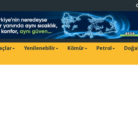
raçlar
Yenilenebilir
Kömür
Petrol
Doğa