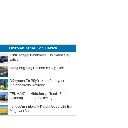
HidrojenHaber
Son Dakika
Çinli Hongqi Bataryayı 8 Dakikada Şarj
Ediyor
Dongfeng Şarj Hızında BYD’yi Geçti
Dünyanın En Büyük Kum Bataryası
Finlandiya’da Devrede
TENMAK’tan Hidrojen ve Temiz Enerji
Teknolojilerine Burs Desteği
Türkiye’nin Elektrik Kurulu Gücü 126 Bin
Megavatı Aştı