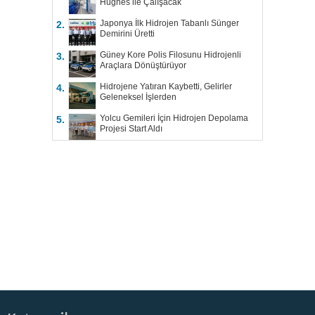
Hughes ile Çalışacak
Japonya İlk Hidrojen Tabanlı Sünger
2.
Demirini Üretti
Güney Kore Polis Filosunu Hidrojenli
3.
Araçlara Dönüştürüyor
Hidrojene Yatıran Kaybetti, Gelirler
4.
Geleneksel İşlerden
Yolcu Gemileri İçin Hidrojen Depolama
5.
Projesi Start Aldı