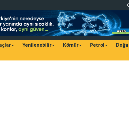
raçlar
Yenilenebilir
Kömür
Petrol
Doğa