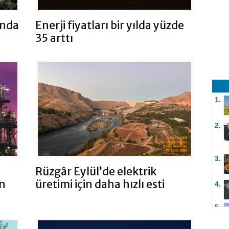
ında
Enerji fiyatları bir yılda yüzde
35 arttı
1.
2.
3.
Rüzgâr Eylül’de elektrik
in
üretimi için daha hızlı esti
4.
5.