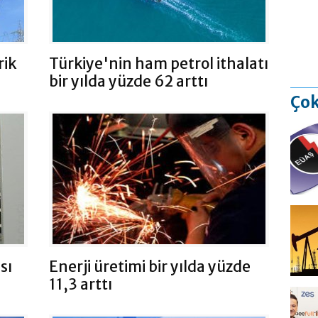
rik
Türkiye'nin ham petrol ithalatı
bir yılda yüzde 62 arttı
Çok
sı
Enerji üretimi bir yılda yüzde
11,3 arttı