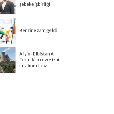
şebeke işbirliği
Benzine zam geldi
Afşin-Elbistan A
Termik’in çevre izni
iptaline itiraz