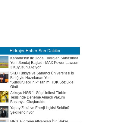
HidrojenHaber
Son Dakika
Kanada’nın İlk Doğal Hidrojen Sahasında
Yeni Sondaj Başladı: MAX Power Lawson
3 Kuyusunu Açıyor
SKD Türkiye ve Sabancı Üniversitesi İş
Birliğiyle Hazırlanan Yeni
“Sürdürülebilirlik” Tanımı TDK Sözlük’e
Girdi
Akkuyu NGS 1. Güç Ünitesi Türbin
Tesisinde Deneme Amaçlı Vakum
Başarıyla Oluşturuldu
Yapay Zekâ ve Enerji İlişkisi Sektörü
Şekillendiriyor
HRS, Hidrojen Altyapıları İçin Baker
Hughes ile Çalışacak