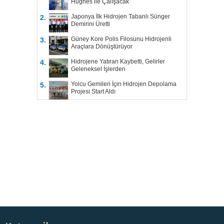
Hughes ile Çalışacak
Japonya İlk Hidrojen Tabanlı Sünger
2.
Demirini Üretti
Güney Kore Polis Filosunu Hidrojenli
3.
Araçlara Dönüştürüyor
Hidrojene Yatıran Kaybetti, Gelirler
4.
Geleneksel İşlerden
Yolcu Gemileri İçin Hidrojen Depolama
5.
Projesi Start Aldı