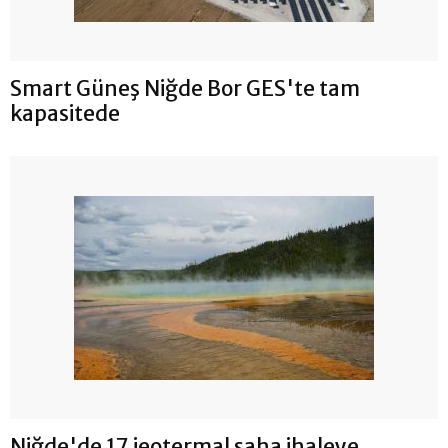
Smart Güneş Niğde Bor GES'te tam
kapasitede
Niğde'de 17 jeotermal saha ihaleye