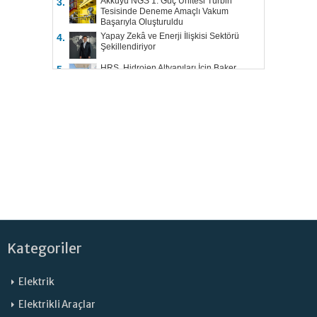
Akkuyu NGS 1. Güç Ünitesi Türbin
3.
Tesisinde Deneme Amaçlı Vakum
Başarıyla Oluşturuldu
Yapay Zekâ ve Enerji İlişkisi Sektörü
4.
Şekillendiriyor
HRS, Hidrojen Altyapıları İçin Baker
5.
Hughes ile Çalışacak
Kategoriler
Elektrik
Elektrikli Araçlar