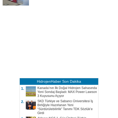
HidrojenHaber
Son Dakika
Kanada’nın İlk Doğal Hidrojen Sahasında
1.
Yeni Sondaj Başladı: MAX Power Lawson
3 Kuyusunu Açıyor
SKD Türkiye ve Sabancı Üniversitesi İş
2.
Birliğiyle Hazırlanan Yeni
“Sürdürülebilirlik” Tanımı TDK Sözlük’e
Girdi