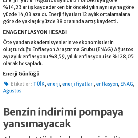
%14,23 artış kaydederken bir önceki yılın aynı ayına göre
yüzde 14,03 azaldı. Enerji fiyatları 12 aylık ortalamalara
göre de yaklaşık yüzde 38 oranında artış kaydetti.
ENAG ENFLASYON HESABI
Öte yandan akademisyenlerin ve ekonomistlerin
oluşturduğu Enflasyon Araştırma Grubu (ENAG) Ağustos
ayı aylık enflasyonu %8,59, yıllık enflasyonu ise %128,05
olarak hesapladı.
Enerji Günlüğü
,
,
,
,
,
Etiketler :
TÜİK
enerji
enerji fiyatları
enflasyon
ENAG
Ağustos
Benzin indirimi pompaya
yansımayacak