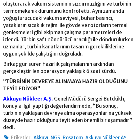
oluşturarak vakum sisteminin sızdırmazlığını ve türbinin
termomekanik durumunu kontrol etti. Aynı zamanda
yoğuşturucudaki vakum seviyesi, buhar basıncı,
yatakların sıcaklık rejimi ile gövde ve rotorların termal
genleşmeleri gibi ekipman çalışma parametreleri de
izlendi. Türbin şaft döndürücü aracılığı ile döndürülürken
uzmanlar, türbin kanatlarının tasarım gerekliliklerine
uygun şekilde çalıştığını doğruladı.
Birkaç gün süren hazırlık çalışmalarının ardından
gerçekleştirilen operasyon yaklaşık 6 saat sürdü.
“TÜRBİNİN DEVREYE ALINMAYA HAZIR OLDUĞUNU
TEYİT EDİYOR”
Akkuyu Nükleer A.Ş.
Genel Müdürü Sergei Butckikh,
konuyla ilgili yaptığı değerlendirmede, “Bu sonuç,
türbinin yaklaşan devreye alma operasyonlarına yüksek
düzeyde hazır olduğunu teyit eden önemli bir aşamadır”
dedi.
,
,
,
Etiketler :
Akkuyu NGS
Rosatom
Akkuyu Nükleer AŞ