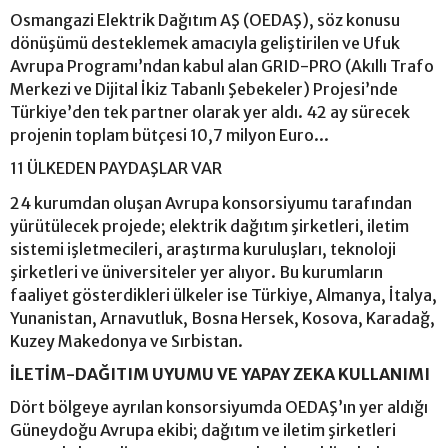
Osmangazi Elektrik Dağıtım AŞ (OEDAŞ), söz konusu
dönüşümü desteklemek amacıyla geliştirilen ve Ufuk
Avrupa Programı’ndan kabul alan GRID-PRO (Akıllı Trafo
Merkezi ve Dijital İkiz Tabanlı Şebekeler) Projesi’nde
Türkiye’den tek partner olarak yer aldı. 42 ay sürecek
projenin toplam bütçesi 10,7 milyon Euro...
11 ÜLKEDEN PAYDAŞLAR VAR
24 kurumdan oluşan Avrupa konsorsiyumu tarafından
yürütülecek projede; elektrik dağıtım şirketleri, iletim
sistemi işletmecileri, araştırma kuruluşları, teknoloji
şirketleri ve üniversiteler yer alıyor. Bu kurumların
faaliyet gösterdikleri ülkeler ise Türkiye, Almanya, İtalya,
Yunanistan, Arnavutluk, Bosna Hersek, Kosova, Karadağ,
Kuzey Makedonya ve Sırbistan.
İLETİM-DAĞITIM UYUMU VE YAPAY ZEKA KULLANIMI
Dört bölgeye ayrılan konsorsiyumda OEDAŞ’ın yer aldığı
Güneydoğu Avrupa ekibi; dağıtım ve iletim şirketleri