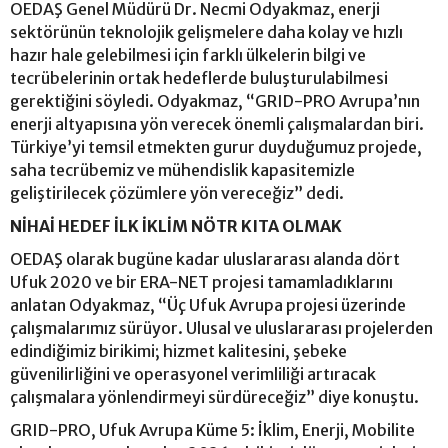
OEDAŞ Genel Müdürü Dr. Necmi Odyakmaz, enerji
sektörünün teknolojik gelişmelere daha kolay ve hızlı
hazır hale gelebilmesi için farklı ülkelerin bilgi ve
tecrübelerinin ortak hedeflerde buluşturulabilmesi
gerektiğini söyledi. Odyakmaz, “GRID-PRO Avrupa’nın
enerji altyapısına yön verecek önemli çalışmalardan biri.
Türkiye’yi temsil etmekten gurur duyduğumuz projede,
saha tecrübemiz ve mühendislik kapasitemizle
geliştirilecek çözümlere yön vereceğiz” dedi.
NİHAİ HEDEF İLK İKLİM NÖTR KITA OLMAK
OEDAŞ olarak bugüne kadar uluslararası alanda dört
Ufuk 2020 ve bir ERA-NET projesi tamamladıklarını
anlatan Odyakmaz, “Üç Ufuk Avrupa projesi üzerinde
çalışmalarımız sürüyor. Ulusal ve uluslararası projelerden
edindiğimiz birikimi; hizmet kalitesini, şebeke
güvenilirliğini ve operasyonel verimliliği artıracak
çalışmalara yönlendirmeyi sürdüreceğiz” diye konuştu.
GRID-PRO, Ufuk Avrupa Küme 5: İklim, Enerji, Mobilite