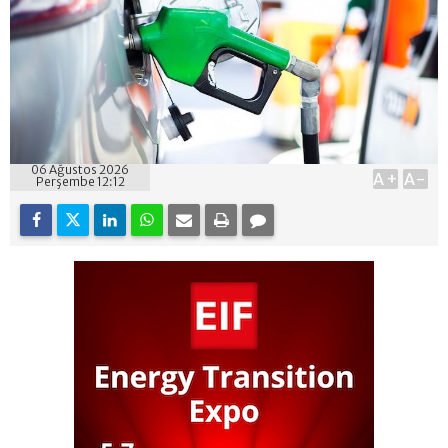
06 Ağustos 2026
A+
A-
Perşembe 12:12