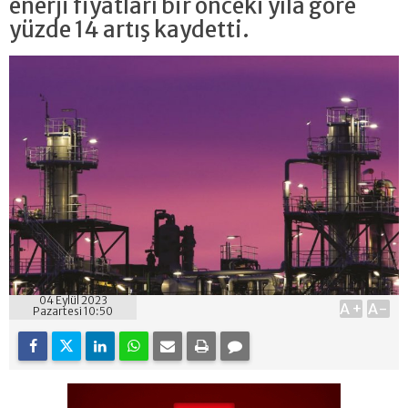
enerji fiyatları bir önceki yıla göre
yüzde 14 artış kaydetti.
04 Eylül 2023
A+
A-
Pazartesi 10:50