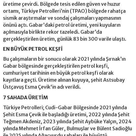
üretime çevirdi. Bölgede tesis edilen güven ve huzur
ortamı, Türkiye Petrolleri’nin (TPAO) bölgede rahatça
sismik araştırmalar ve sondaj çalışmaları yapmasının
önünü açtı. Gabar’daki petrol üretimi, yeni kuyuların
açılmasıyla birlikte rekor tazeledi. Gabar’da
gerçekleştirilen üretim, günlük 83 bin 300 varile ulaştı.
EN BÜYÜK PETROL KEŞFİ
Bu çalışmaların bir sonucu olarak 2021 yılında Şırnak’ın
Gabar bölgesinde gerçekleştirilen petrol keşfi,
cumhuriyet tarihinin en büyük petrol keşfi olarak
kayıtlara geçti. Üretime alınan kuyuya, şehit Astsubay
Üstçavuş Esma Çevik'in adı verildi.
7 SAHADA ÜRETİM
Türkiye Petrolleri; Cudi-Gabar Bölgesinde 2021 yılında
Şehit Esma Çevik ile başladığı üretimi, 2022 yılında Şehit
Teğmen Akdeniz, 2023 yılında Şehit Aybüke Yalçın, 2024
yılında Mehmet İrfan Güler, Bulmuşlar ve Bülent Sadioğlu
ile 2025 yılında Ağaçyurdu sahaları ile büyüttü.