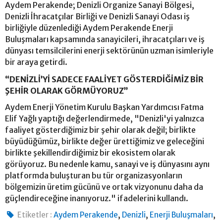
Aydem Perakende; Denizli Organize Sanayi Bölgesi,
Denizli İhracatçılar Birliği ve Denizli Sanayi Odası iş
birliğiyle düzenlediği Aydem Perakende Enerji
Buluşmaları kapsamında sanayicileri, ihracatçıları ve iş
dünyası temsilcilerini enerji sektörünün uzman isimleriyle
bir araya getirdi.
“DENİZLİ’Yİ SADECE FAALİYET GÖSTERDİĞİMİZ BİR
ŞEHİR OLARAK GÖRMÜYORUZ”
Aydem Enerji Yönetim Kurulu Başkan Yardımcısı Fatma
Elif Yağlı yaptığı değerlendirmede, "Denizli'yi yalnızca
faaliyet gösterdiğimiz bir şehir olarak değil; birlikte
büyüdüğümüz, birlikte değer ürettiğimiz ve geleceğini
birlikte şekillendirdiğimiz bir ekosistem olarak
görüyoruz. Bu nedenle kamu, sanayi ve iş dünyasını aynı
platformda buluşturan bu tür organizasyonların
bölgemizin üretim gücünü ve ortak vizyonunu daha da
güçlendireceğine inanıyoruz." ifadelerini kullandı.
,
,
,
Etiketler :
Aydem Perakende
Denizli
Enerji Buluşmaları