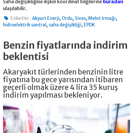
Saha değişikliğine ilişkin koordinat bilgilerine
buradan
ulaşılabilir.
,
,
,
,
Etiketler :
Akyurt Enerji
Ordu
Sivas
Melet Irmağı
,
,
hidroelektrik santral
saha değişikliği
EPDK
Benzin fiyatlarında indirim
beklentisi
Akaryakıt türlerinden benzinin litre
fiyatına bu gece yarısından itibaren
geçerli olmak üzere 4 lira 35 kuruş
indirim yapılması bekleniyor.