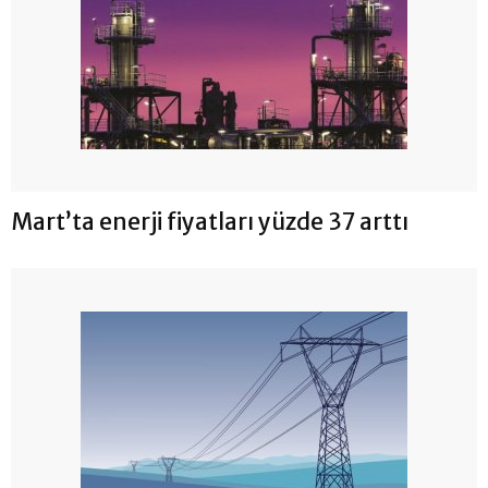
Mart’ta enerji fiyatları yüzde 37 arttı