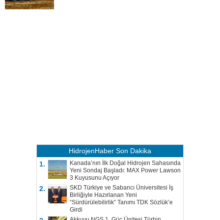
HidrojenHaber
Son Dakika
Kanada’nın İlk Doğal Hidrojen Sahasında
1.
Yeni Sondaj Başladı: MAX Power Lawson
3 Kuyusunu Açıyor
SKD Türkiye ve Sabancı Üniversitesi İş
2.
Birliğiyle Hazırlanan Yeni
“Sürdürülebilirlik” Tanımı TDK Sözlük’e
Girdi
Akkuyu NGS 1. Güç Ünitesi Türbin