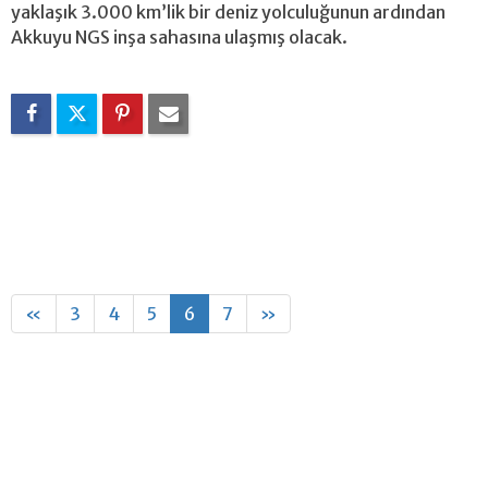
yaklaşık 3.000 km’lik bir deniz yolculuğunun ardından
Akkuyu NGS inşa sahasına ulaşmış olacak.
«
3
4
5
6
7
»