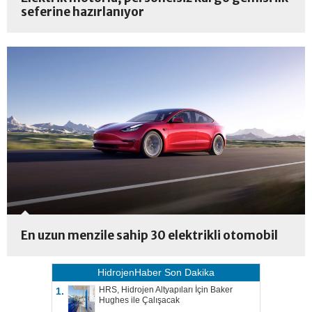
seferine hazırlanıyor
En uzun menzile sahip 30 elektrikli otomobil
HidrojenHaber
Son Dakika
HRS, Hidrojen Altyapıları İçin Baker
1.
Hughes ile Çalışacak