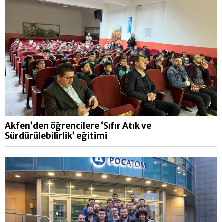
Akfen’den öğrencilere ‘Sıfır Atık ve
Sürdürülebilirlik’ eğitimi