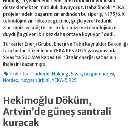
Holding’in yenilenebilir enerjideki iddialı büyümesini
desteklemekten mutluluk duyuyoruz. Daha önceki YEKA
projelerindeki başarımızın ardından bu sipariş, N175/6.X
teknolojimizin rekabet gücünü, güçlü yerel tedarik
zincirimizi ve müşterilerin ekibimize ve teknolojimize
duyduğu güveni bir kez daha ortaya koyuyor” dedi.
Türkerler Enerji Grubu, Enerji ve Tabii Kaynaklar Bakanlığı
tarafından düzenlenen YEKA RES 2025 yarışmasında
Sivas'ta 500 MW kapasiteli rüzgâr enerjisi sahasının
ihalesini kazanmıştı.
,
,
,
Etiketler :
Türkerler Holding
Sivas
rüzgar enerjisi
,
,
Nordex
rüzgar türbini
YEKA-5 R25
Hekimoğlu Döküm,
Artvin’de güneş santrali
kuracak