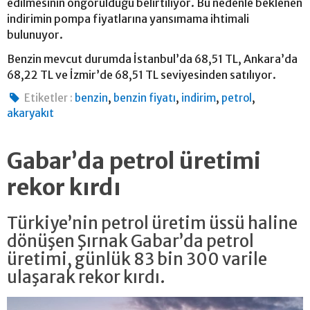
edilmesinin öngörüldüğü belirtiliyor. Bu nedenle beklenen
indirimin pompa fiyatlarına yansımama ihtimali
bulunuyor.
Benzin mevcut durumda İstanbul’da 68,51 TL, Ankara’da
68,22 TL ve İzmir’de 68,51 TL seviyesinden satılıyor.
,
,
,
,
Etiketler :
benzin
benzin fiyatı
indirim
petrol
akaryakıt
Gabar’da petrol üretimi
rekor kırdı
Türkiye’nin petrol üretim üssü haline
dönüşen Şırnak Gabar’da petrol
üretimi, günlük 83 bin 300 varile
ulaşarak rekor kırdı.