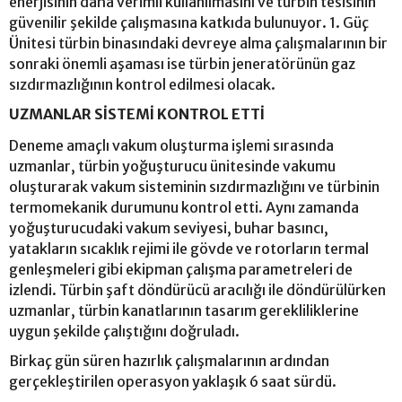
enerjisinin daha verimli kullanılmasını ve türbin tesisinin
güvenilir şekilde çalışmasına katkıda bulunuyor. 1. Güç
Ünitesi türbin binasındaki devreye alma çalışmalarının bir
sonraki önemli aşaması ise türbin jeneratörünün gaz
sızdırmazlığının kontrol edilmesi olacak.
UZMANLAR SİSTEMİ KONTROL ETTİ
Deneme amaçlı vakum oluşturma işlemi sırasında
uzmanlar, türbin yoğuşturucu ünitesinde vakumu
oluşturarak vakum sisteminin sızdırmazlığını ve türbinin
termomekanik durumunu kontrol etti. Aynı zamanda
yoğuşturucudaki vakum seviyesi, buhar basıncı,
yatakların sıcaklık rejimi ile gövde ve rotorların termal
genleşmeleri gibi ekipman çalışma parametreleri de
izlendi. Türbin şaft döndürücü aracılığı ile döndürülürken
uzmanlar, türbin kanatlarının tasarım gerekliliklerine
uygun şekilde çalıştığını doğruladı.
Birkaç gün süren hazırlık çalışmalarının ardından
gerçekleştirilen operasyon yaklaşık 6 saat sürdü.