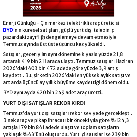
Enerji Günlüğü - Çin merkezli elektrikli araç üreticisi
BYD
’nin küresel satışları, güçlü yurt dışı talebin iç
pazardaki zayıflığı dengelemeye devam etmesiyle
Temmuz ayında üst üste üçüncü kez yükseldi.
Satışlar, geçen yılın aynı dönemine kıyasla yüzde 21,8
artarak 419 bin 211 araca ulaştı. Temmuz satışları Haziran
2026’daki 403 bin 472 adede göre yüzde 3,9 artış
kaydetti. Bu, şirketin 2026’daki en yüksek aylık satışı ve
art arda üçüncü ay yıllık büyüme kaydettiği dönem oldu.
BYD aynı ayda 420 bin 249 adet araç üretti.
YURT DIŞI SATIŞLAR REKOR KIRDI
Temmuz’da yurt dışı satışları rekor seviyede gerçekleşti.
Binek araç ve pikap ihracatı bir önceki yıla göre %124,3
artışla 179 bin 841 adede ulaştı ve toplam satışların
yaklaşık %43’ünü oluşturdu. Yurt içi satışlar ise 239 bin