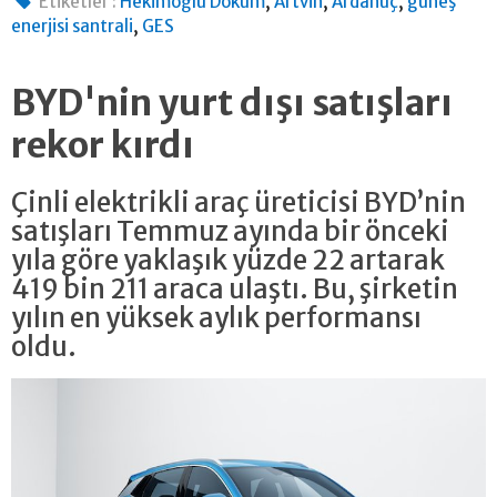
,
,
,
Etiketler :
Hekimoğlu Döküm
Artvin
Ardanuç
güneş
,
enerjisi santrali
GES
BYD'nin yurt dışı satışları
rekor kırdı
Çinli elektrikli araç üreticisi BYD’nin
satışları Temmuz ayında bir önceki
yıla göre yaklaşık yüzde 22 artarak
419 bin 211 araca ulaştı. Bu, şirketin
yılın en yüksek aylık performansı
oldu.