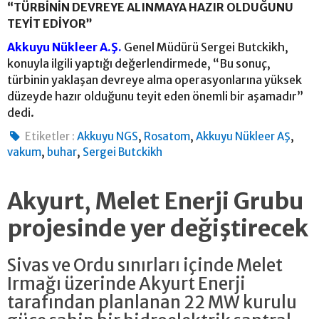
“TÜRBİNİN DEVREYE ALINMAYA HAZIR OLDUĞUNU
TEYİT EDİYOR”
Akkuyu Nükleer A.Ş.
Genel Müdürü Sergei Butckikh,
konuyla ilgili yaptığı değerlendirmede, “Bu sonuç,
türbinin yaklaşan devreye alma operasyonlarına yüksek
düzeyde hazır olduğunu teyit eden önemli bir aşamadır”
dedi.
,
,
,
Etiketler :
Akkuyu NGS
Rosatom
Akkuyu Nükleer AŞ
,
,
vakum
buhar
Sergei Butckikh
Akyurt, Melet Enerji Grubu
projesinde yer değiştirecek
Sivas ve Ordu sınırları içinde Melet
Irmağı üzerinde Akyurt Enerji
tarafından planlanan 22 MW kurulu