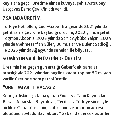
kayıtlara geçti. Üretime alınan kuyuya, şehit Astsubay
Üstçavuş Esma Çevik'in adı verildi.
7 SAHADA ÜRETİM
Türkiye Petrolleri; Cudi-Gabar Bölgesinde 2021 yılında
Şehit Esma Çevik ile başladığı üretimi, 2022 yılında Şehit
Teğmen Akdeniz, 2023 yılında Şehit Aybüke Yalçın, 2024
yılında Mehmet İrfan Güler, Bulmuşlar ve Bülent Sadioğlu
ile 2025 yılında Ağaçyurdu sahaları ile büyüttü.
50 MİLYON VARİLİN ÜZERİNDE ÜRETİM
Üretimin her geçen gün arttığı Gabar’daki sahalar
aracılığıyla 2021 yılından bugüne kadar toplam 50 milyon
varilin üzerinde ham petrol üretildi.
"ÜRETİMİ ARTTIRACAĞIZ"
Konuya ilişkin açıklama yapan Enerji ve Tabii Kaynaklar
Bakanı Alparslan Bayraktar, Terörsüz Türkiye süreciyle
birlikte Gabar üretimin, istihdamın ve umudun adresi
olduğunu söyledi. Bayraktar, “Gabar’da gerçekleştirilen