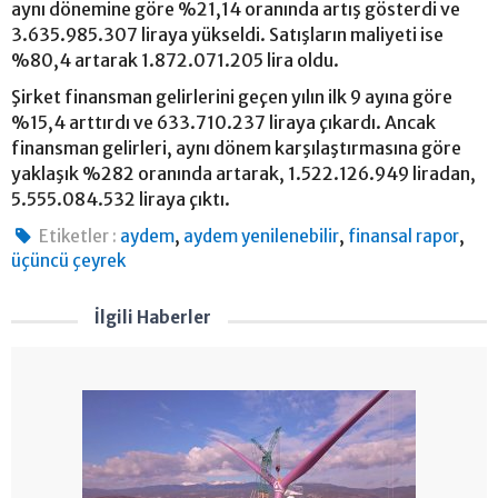
aynı dönemine göre %21,14 oranında artış gösterdi ve
3.635.985.307 liraya yükseldi. Satışların maliyeti ise
%80,4 artarak 1.872.071.205 lira oldu.
Şirket finansman gelirlerini geçen yılın ilk 9 ayına göre
%15,4 arttırdı ve 633.710.237 liraya çıkardı. Ancak
finansman gelirleri, aynı dönem karşılaştırmasına göre
yaklaşık %282 oranında artarak, 1.522.126.949 liradan,
5.555.084.532 liraya çıktı.
,
,
,
Etiketler :
aydem
aydem yenilenebilir
finansal rapor
üçüncü çeyrek
İlgili Haberler