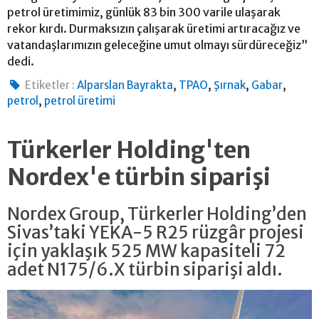
petrol üretimimiz, günlük 83 bin 300 varile ulaşarak
rekor kırdı. Durmaksızın çalışarak üretimi artıracağız ve
vatandaşlarımızın geleceğine umut olmayı sürdüreceğiz”
dedi.
,
,
,
,
Etiketler :
Alparslan Bayrakta
TPAO
Şırnak
Gabar
,
petrol
petrol üretimi
Türkerler Holding'ten
Nordex'e türbin siparişi
Nordex Group, Türkerler Holding’den
Sivas’taki YEKA-5 R25 rüzgâr projesi
için yaklaşık 525 MW kapasiteli 72
adet N175/6.X türbin siparişi aldı.