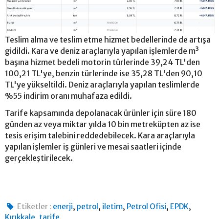
Teslim alma ve teslim etme hizmet bedellerinde de artışa
gidildi. Kara ve deniz araçlarıyla yapılan işlemlerde m³
başına hizmet bedeli motorin türlerinde 39,24 TL'den
100,21 TL'ye, benzin türlerinde ise 35,28 TL'den 90,10
TL'ye yükseltildi. Deniz araçlarıyla yapılan teslimlerde
%55 indirim oranı muhafaza edildi.
Tarife kapsamında depolanacak ürünler için süre 180
günden az veya miktar yılda 10 bin metreküpten az ise
tesis erişim talebini reddedebilecek. Kara araçlarıyla
yapılan işlemler iş günleri ve mesai saatleri içinde
gerçekleştirilecek.
,
,
,
,
,
Etiketler :
enerji
petrol
iletim
Petrol Ofisi
EPDK
,
Kırıkkale
tarife