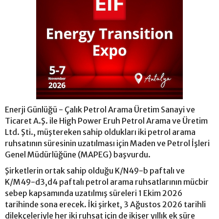
Enerji Günlüğü - Çalık Petrol Arama Üretim Sanayi ve
Ticaret A.Ş. ile High Power Eruh Petrol Arama ve Üretim
Ltd. Şti., müştereken sahip oldukları iki petrol arama
ruhsatının süresinin uzatılması için Maden ve Petrol İşleri
Genel Müdürlüğüne (MAPEG) başvurdu.
Şirketlerin ortak sahip olduğu K/N49-b paftalı ve
K/M49-d3,d4 paftalı petrol arama ruhsatlarının mücbir
sebep kapsamında uzatılmış süreleri 1 Ekim 2026
tarihinde sona erecek. İki şirket, 3 Ağustos 2026 tarihli
dilekçeleriyle her iki ruhsat için de ikişer yıllık ek süre