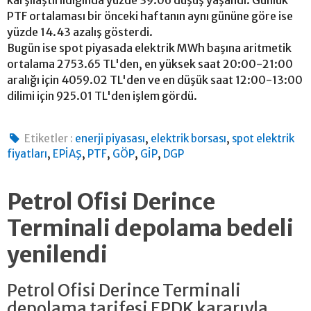
PTF ortalaması bir önceki haftanın aynı gününe göre ise
yüzde 14.43 azalış gösterdi.
Bugün ise spot piyasada elektrik MWh başına aritmetik
ortalama 2753.65 TL'den, en yüksek saat 20:00-21:00
aralığı için 4059.02 TL'den ve en düşük saat 12:00-13:00
dilimi için 925.01 TL'den işlem gördü.
,
,
Etiketler :
enerji piyasası
elektrik borsası
spot elektrik
,
,
,
,
,
fiyatları
EPİAŞ
PTF
GÖP
GİP
DGP
Petrol Ofisi Derince
Terminali depolama bedeli
yenilendi
Petrol Ofisi Derince Terminali
depolama tarifesi EPDK kararıyla