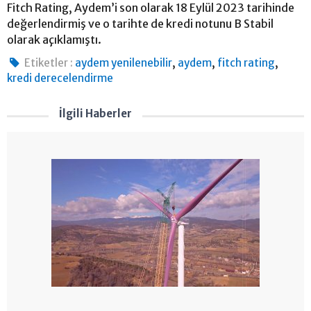
Fitch Rating, Aydem’i son olarak 18 Eylül 2023 tarihinde
değerlendirmiş ve o tarihte de kredi notunu B Stabil
olarak açıklamıştı.
,
,
,
Etiketler :
aydem yenilenebilir
aydem
fitch rating
kredi derecelendirme
İlgili Haberler