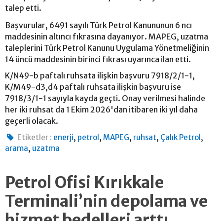
talep etti.
Başvurular, 6491 sayılı Türk Petrol Kanununun 6 ncı
maddesinin altıncı fıkrasına dayanıyor. MAPEG, uzatma
taleplerini Türk Petrol Kanunu Uygulama Yönetmeliğinin
14 üncü maddesinin birinci fıkrası uyarınca ilan etti.
K/N49-b paftalı ruhsata ilişkin başvuru 7918/2/1-1,
K/M49-d3,d4 paftalı ruhsata ilişkin başvuru ise
7918/3/1-1 sayıyla kayda geçti. Onay verilmesi halinde
her iki ruhsat da 1 Ekim 2026'dan itibaren iki yıl daha
geçerli olacak.
,
,
,
,
,
Etiketler :
enerji
petrol
MAPEG
ruhsat
Çalık Petrol
,
arama
uzatma
Petrol Ofisi Kırıkkale
Terminali’nin depolama ve
hizmet bedelleri arttı