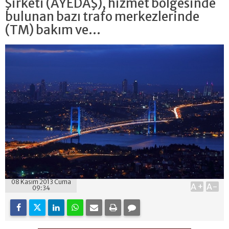
Şirketi (AYEDAŞ), hizmet bölgesinde
bulunan bazı trafo merkezlerinde
(TM) bakım ve...
08 Kasım 2013 Cuma
A+
A-
09:34