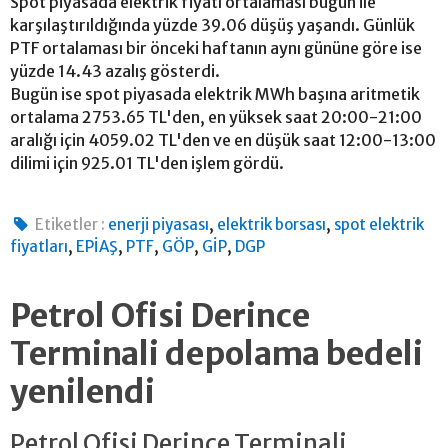
Spot piyasada elektrik fiyatı ortalaması bugün ile
karşılaştırıldığında yüzde 39.06 düşüş yaşandı. Günlük
PTF ortalaması bir önceki haftanın aynı gününe göre ise
yüzde 14.43 azalış gösterdi.
Bugün ise spot piyasada elektrik MWh başına aritmetik
ortalama 2753.65 TL'den, en yüksek saat 20:00-21:00
aralığı için 4059.02 TL'den ve en düşük saat 12:00-13:00
dilimi için 925.01 TL'den işlem gördü.
,
,
Etiketler :
enerji piyasası
elektrik borsası
spot elektrik
,
,
,
,
,
fiyatları
EPİAŞ
PTF
GÖP
GİP
DGP
Petrol Ofisi Derince
Terminali depolama bedeli
yenilendi
Petrol Ofisi Derince Terminali