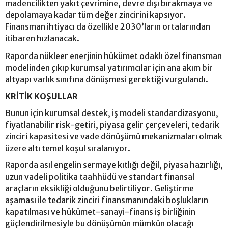
madencilikten yakıt çevrimine, devre dışı bırakmaya ve
depolamaya kadar tüm değer zincirini kapsıyor.
Finansman ihtiyacı da özellikle 2030’ların ortalarından
itibaren hızlanacak.
Raporda nükleer enerjinin hükümet odaklı özel finansman
modelinden çıkıp kurumsal yatırımcılar için ana akım bir
altyapı varlık sınıfına dönüşmesi gerektiği vurgulandı.
KRİTİK KOŞULLAR
Bunun için kurumsal destek, iş modeli standardizasyonu,
fiyatlanabilir risk-getiri, piyasa gelir çerçeveleri, tedarik
zinciri kapasitesi ve vade dönüşümü mekanizmaları olmak
üzere altı temel koşul sıralanıyor.
Raporda asıl engelin sermaye kıtlığı değil, piyasa hazırlığı,
uzun vadeli politika taahhüdü ve standart finansal
araçların eksikliği olduğunu belirtiliyor. Geliştirme
aşaması ile tedarik zinciri finansmanındaki boşlukların
kapatılması ve hükümet-sanayi-finans iş birliğinin
güçlendirilmesiyle bu dönüşümün mümkün olacağı