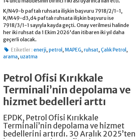
14 üncü maddesinin birinci fıkrası uyarınca ilan etti.
K/N49-b paftalı ruhsata ilişkin başvuru 7918/2/1-1,
K/M49-d3,d4 paftalı ruhsata ilişkin başvuru ise
7918/3/1-1 sayıyla kayda geçti. Onay verilmesi halinde
her iki ruhsat da 1 Ekim 2026'dan itibaren iki yıl daha
geçerli olacak.
,
,
,
,
,
Etiketler :
enerji
petrol
MAPEG
ruhsat
Çalık Petrol
,
arama
uzatma
Petrol Ofisi Kırıkkale
Terminali’nin depolama ve
hizmet bedelleri arttı
EPDK, Petrol Ofisi Kırıkkale
Terminali’nin depolama ve hizmet
bedellerini artırdı. 30 Aralık 2025’ten