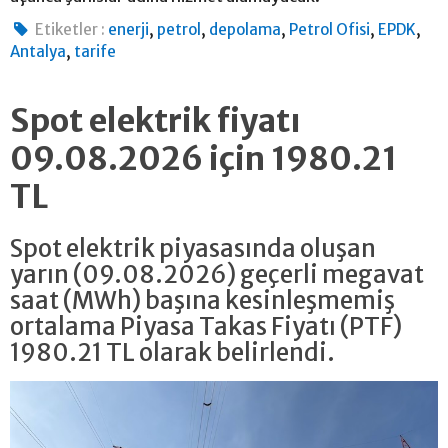
,
,
,
,
,
Etiketler :
enerji
petrol
depolama
Petrol Ofisi
EPDK
,
Antalya
tarife
Spot elektrik fiyatı
09.08.2026 için 1980.21
TL
Spot elektrik piyasasında oluşan
yarın (09.08.2026) geçerli megavat
saat (MWh) başına kesinleşmemiş
ortalama Piyasa Takas Fiyatı (PTF)
1980.21 TL olarak belirlendi.