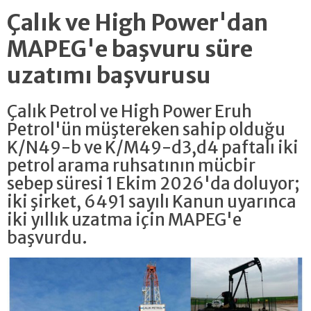
Çalık ve High Power'dan
MAPEG'e başvuru süre
uzatımı başvurusu
Çalık Petrol ve High Power Eruh
Petrol'ün müştereken sahip olduğu
K/N49-b ve K/M49-d3,d4 paftalı iki
petrol arama ruhsatının mücbir
sebep süresi 1 Ekim 2026'da doluyor;
iki şirket, 6491 sayılı Kanun uyarınca
iki yıllık uzatma için MAPEG'e
başvurdu.