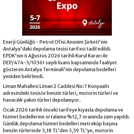
Enerji Günlüğü - Petrol Ofisi Anonim Şirketi'nin
Antalya'daki depolama tesisi tarifesi tadil edildi.
EPDK'nın 6 Ağustos 2026 tarihli Kurul Kararı ile
DEP/474-3/10361 sayılı lisans kapsamında faaliyet
gösteren Antalya Terminali'nin depolama bedelleri
yeniden belirlendi.
Liman Mahallesi Liman 2 Caddesi No:7 Konyaaltı
adresindeki tesiste benzin türleri, motorin türleri ve
havacılık yakıtı türleri depolanıyor.
Ocak 2026 tarihli önceki tarifeye kıyasla depolama ve
hizmet bedellerine ortalama %12,7 oranında zam yapıldı.
Günlük depolama hizmet bedelleri metreküp başına
benzin türlerinde 3,18 TL'den 3,59 TL'ye, motorin