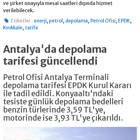
ve şirket onayıyla mesai saatleri dışında hizmet
verilebilecek.
,
,
,
,
,
Etiketler :
enerji
petrol
depolama
Petrol Ofisi
EPDK
,
Kırıkkale
tarife
Antalya'da depolama
tarifesi güncellendi
Petrol Ofisi Antalya Terminali
depolama tarifesi EPDK Kurul Kararı
ile tadil edildi. Konyaaltı'ndaki
tesiste günlük depolama bedelleri
benzin türlerinde 3,59 TL'ye,
motorinde ise 3,93 TL'ye çıkarıldı.