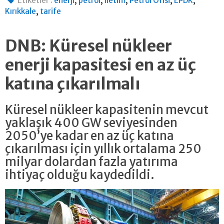
Etiketler :
enerji
petrol
iletim
Petrol Ofisi
EPDK
,
Kırıkkale
tarife
DNB: Küresel nükleer
enerji kapasitesi en az üç
katına çıkarılmalı
Küresel nükleer kapasitenin mevcut
yaklaşık 400 GW seviyesinden
2050’ye kadar en az üç katına
çıkarılması için yıllık ortalama 250
milyar dolardan fazla yatırıma
ihtiyaç olduğu kaydedildi.