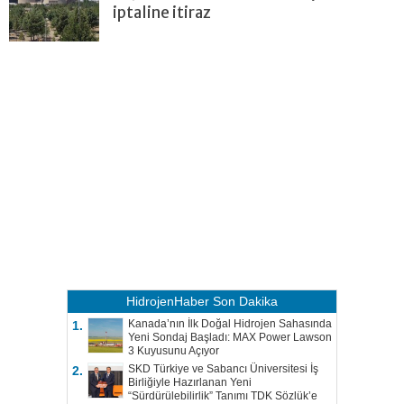
iptaline itiraz
HidrojenHaber
Son Dakika
Kanada’nın İlk Doğal Hidrojen Sahasında
1.
Yeni Sondaj Başladı: MAX Power Lawson
3 Kuyusunu Açıyor
SKD Türkiye ve Sabancı Üniversitesi İş
2.
Birliğiyle Hazırlanan Yeni
“Sürdürülebilirlik” Tanımı TDK Sözlük’e