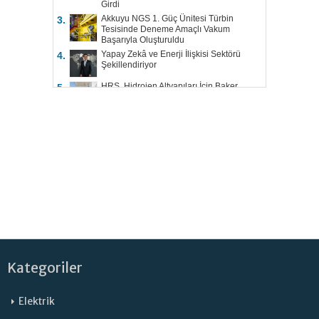
Girdi
Akkuyu NGS 1. Güç Ünitesi Türbin
3.
Tesisinde Deneme Amaçlı Vakum
Başarıyla Oluşturuldu
Yapay Zekâ ve Enerji İlişkisi Sektörü
4.
Şekillendiriyor
HRS, Hidrojen Altyapıları İçin Baker
5.
Hughes ile Çalışacak
Kategoriler
Elektrik