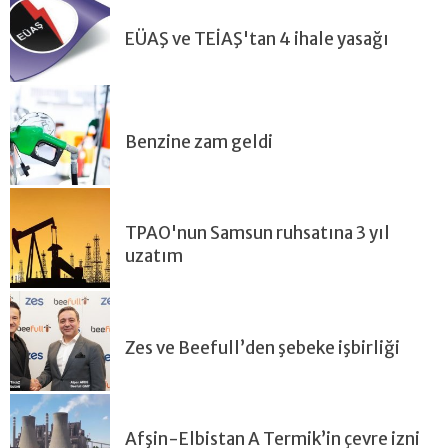
EÜAŞ ve TEİAŞ'tan 4 ihale yasağı
Benzine zam geldi
TPAO'nun Samsun ruhsatına 3 yıl
uzatım
Zes ve Beefull’den şebeke işbirliği
Afşin-Elbistan A Termik’in çevre izni