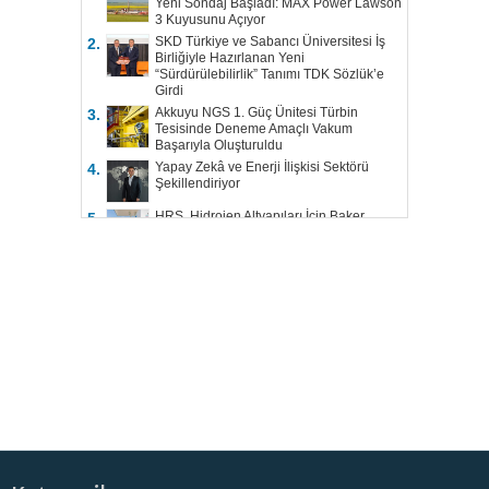
Yeni Sondaj Başladı: MAX Power Lawson
3 Kuyusunu Açıyor
SKD Türkiye ve Sabancı Üniversitesi İş
2.
Birliğiyle Hazırlanan Yeni
“Sürdürülebilirlik” Tanımı TDK Sözlük’e
Girdi
Akkuyu NGS 1. Güç Ünitesi Türbin
3.
Tesisinde Deneme Amaçlı Vakum
Başarıyla Oluşturuldu
Yapay Zekâ ve Enerji İlişkisi Sektörü
4.
Şekillendiriyor
HRS, Hidrojen Altyapıları İçin Baker
5.
Hughes ile Çalışacak