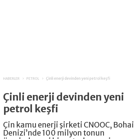
Çinli enerji devinden yeni petrol keşfi
HABERLER
PETROL
Çinli enerji devinden yeni
petrol keşfi
Çin kamu enerji şirketi CNOOC, Bohai
Denizi’nde 100 milyon tonun