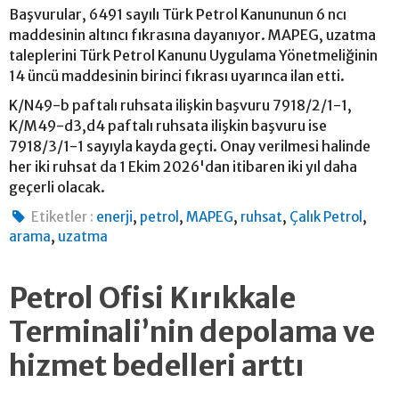
Başvurular, 6491 sayılı Türk Petrol Kanununun 6 ncı
maddesinin altıncı fıkrasına dayanıyor. MAPEG, uzatma
taleplerini Türk Petrol Kanunu Uygulama Yönetmeliğinin
14 üncü maddesinin birinci fıkrası uyarınca ilan etti.
K/N49-b paftalı ruhsata ilişkin başvuru 7918/2/1-1,
K/M49-d3,d4 paftalı ruhsata ilişkin başvuru ise
7918/3/1-1 sayıyla kayda geçti. Onay verilmesi halinde
her iki ruhsat da 1 Ekim 2026'dan itibaren iki yıl daha
geçerli olacak.
,
,
,
,
,
Etiketler :
enerji
petrol
MAPEG
ruhsat
Çalık Petrol
,
arama
uzatma
Petrol Ofisi Kırıkkale
Terminali’nin depolama ve
hizmet bedelleri arttı