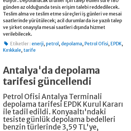
ediyor. Depolanacak ürünler için talep edilen süre 180
günden az olduğunda tesis erişim talebi reddedilecek.
Teslim alma ve teslim etme süreçleri iş günleri ve mesai
saatlerinde yürütülecek; acil durumlarda ise yazılı talep
ve şirket onayıyla mesai saatleri dışında hizmet
verilebilecek.
,
,
,
,
,
Etiketler :
enerji
petrol
depolama
Petrol Ofisi
EPDK
,
Kırıkkale
tarife
Antalya'da depolama
tarifesi güncellendi
Petrol Ofisi Antalya Terminali
depolama tarifesi EPDK Kurul Kararı
ile tadil edildi. Konyaaltı'ndaki
tesiste günlük depolama bedelleri
benzin türlerinde 3,59 TL'ye,