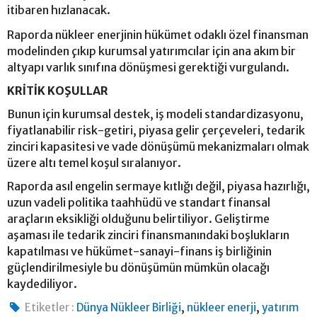
itibaren hızlanacak.
Raporda nükleer enerjinin hükümet odaklı özel finansman
modelinden çıkıp kurumsal yatırımcılar için ana akım bir
altyapı varlık sınıfına dönüşmesi gerektiği vurgulandı.
KRİTİK KOŞULLAR
Bunun için kurumsal destek, iş modeli standardizasyonu,
fiyatlanabilir risk-getiri, piyasa gelir çerçeveleri, tedarik
zinciri kapasitesi ve vade dönüşümü mekanizmaları olmak
üzere altı temel koşul sıralanıyor.
Raporda asıl engelin sermaye kıtlığı değil, piyasa hazırlığı,
uzun vadeli politika taahhüdü ve standart finansal
araçların eksikliği olduğunu belirtiliyor. Geliştirme
aşaması ile tedarik zinciri finansmanındaki boşlukların
kapatılması ve hükümet-sanayi-finans iş birliğinin
güçlendirilmesiyle bu dönüşümün mümkün olacağı
kaydediliyor.
,
,
Etiketler :
Dünya Nükleer Birliği
nükleer enerji
yatırım