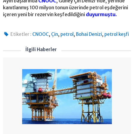
Ayın başlarında
CNOOC
, Güney Çin Denizi'nde, yerinde
kanıtlanmış 100 milyon tonun üzerinde petrol eşdeğerini
içeren yeni bir rezervin keşfedildiğini
duyurmuştu.
,
,
,
,
Etiketler :
CNOOC
Çin
petrol
Bohai Denizi
petrol keşfi
İlgili Haberler