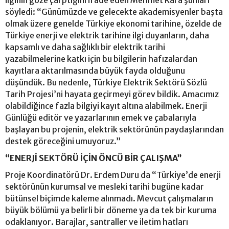
ilginin göze çarptığını ifade eden Mehmet Kara şunları
söyledi: “Günümüzde ve gelecekte akademisyenler başta
olmak üzere genelde Türkiye ekonomi tarihine, özelde de
Türkiye enerji ve elektrik tarihine ilgi duyanların, daha
kapsamlı ve daha sağlıklı bir elektrik tarihi
yazabilmelerine katkı için bu bilgilerin hafızalardan
kayıtlara aktarılmasında büyük fayda olduğunu
düşündük. Bu nedenle, Türkiye Elektrik Sektörü Sözlü
Tarih Projesi’ni hayata geçirmeyi görev bildik. Amacımız
olabildiğince fazla bilgiyi kayıt altına alabilmek. Enerji
Günlüğü editör ve yazarlarının emek ve çabalarıyla
başlayan bu projenin, elektrik sektörünün paydaşlarından
destek göreceğini umuyoruz.”
“ENERJİ SEKTÖRÜ İÇİN ÖNCÜ BİR ÇALIŞMA”
Proje Koordinatörü Dr. Erdem Duru da “Türkiye’de enerji
sektörünün kurumsal ve mesleki tarihi bugüne kadar
bütünsel biçimde kaleme alınmadı. Mevcut çalışmaların
büyük bölümü ya belirli bir döneme ya da tek bir kuruma
odaklanıyor. Barajlar, santraller ve iletim hatları