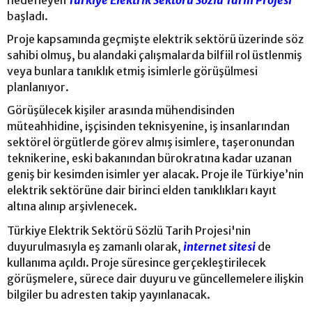
hedefleyen
Türkiye Elektrik Sektörü Sözlü Tarih Projesi
başladı.
Proje kapsamında geçmişte elektrik sektörü üzerinde söz
sahibi olmuş, bu alandaki çalışmalarda bilfiil rol üstlenmiş
veya bunlara tanıklık etmiş isimlerle görüşülmesi
planlanıyor.
Görüşülecek kişiler arasında mühendisinden
müteahhidine, işçisinden teknisyenine, iş insanlarından
sektörel örgütlerde görev almış isimlere, taşeronundan
teknikerine, eski bakanından bürokratına kadar uzanan
geniş bir kesimden isimler yer alacak. Proje ile Türkiye’nin
elektrik sektörüne dair birinci elden tanıklıkları kayıt
altına alınıp arşivlenecek.
Türkiye Elektrik Sektörü Sözlü Tarih Projesi'nin
duyurulmasıyla eş zamanlı olarak,
internet sitesi
de
kullanıma açıldı. Proje süresince gerçekleştirilecek
görüşmelere, sürece dair duyuru ve güncellemelere ilişkin
bilgiler bu adresten takip yayınlanacak.