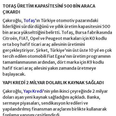
TOFAŞ ÜRETİM KAPASİTESİNİ 500 BİN ARACA
ÇIKARDI
Çakıroğlu,
Tofaş'
ın Türkiye otomotiv pazarındaki
liderliğini sürdürdüğünü ve yıllık üretim kapasitesini 500
bin araca yükselttiğini belirtti. Tofaş, Bursa fabrikasında
Citroën, FIAT, Opel ve Peugeot markaları için K0 kodlu
orta boy hafif ticari araç ailesinin üretimini
gerçekleştiriyor. Şirket, Türkiye'nin üst üste 10 yıl en çok
tercih edilen otomobili Fiat Egea'nın üretim programının
tamamlanmasının ardından, dört marka için K9 kodlu
hafif ticari araç ailesini yakın zamanda üretmeye
başlayacak.
YAPI KREDİ 2 MİLYAR DOLARLIK KAYNAK SAĞLADI
Çakıroğlu,
Yapı Kredi'
nin yılın ikinci çeyreğinde 2 milyar
doları aşan yeni kaynak sağladığını açıkladı. Banka,
sermaye piyasaları, sendikasyon kredileri ve
yapılandırılmış finansman araçlarını birlikte kullanarak
fonlama yapısını çeşitlendirdi.