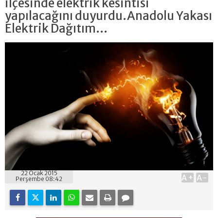
ilçesinde elektrik kesintisi
yapılacağını duyurdu.Anadolu Yakası
Elektrik Dağıtım...
22 Ocak 2015
A+
A-
Perşembe 08:42