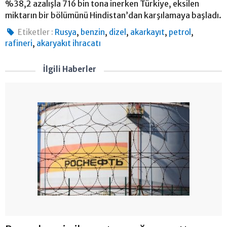
%38,2 azalışla 716 bin tona inerken Türkiye, eksilen
miktarın bir bölümünü Hindistan’dan karşılamaya başladı.
,
,
,
,
,
Etiketler :
Rusya
benzin
dizel
akarkayıt
petrol
,
rafineri
akaryakıt ihracatı
İlgili Haberler