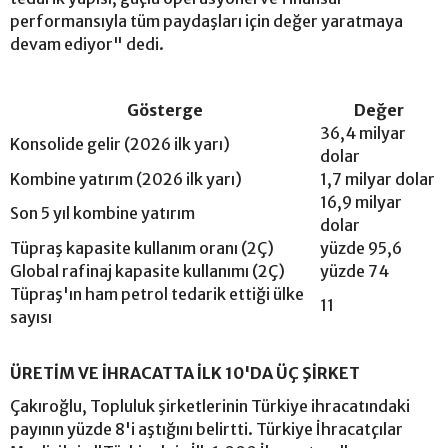
performansıyla tüm paydaşları için değer yaratmaya
devam ediyor" dedi.
Gösterge
Değer
36,4 milyar
Konsolide gelir (2026 ilk yarı)
dolar
Kombine yatırım (2026 ilk yarı)
1,7 milyar dolar
16,9 milyar
Son 5 yıl kombine yatırım
dolar
Tüpraş kapasite kullanım oranı (2Ç)
yüzde 95,6
Global rafinaj kapasite kullanımı (2Ç)
yüzde 74
Tüpraş'ın ham petrol tedarik ettiği ülke
11
sayısı
ÜRETİM VE İHRACATTA İLK 10'DA ÜÇ ŞİRKET
Çakıroğlu, Topluluk şirketlerinin Türkiye ihracatındaki
payının yüzde 8'i aştığını belirtti. Türkiye İhracatçılar