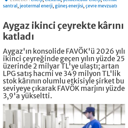
,
,
,
santral
jeotermal enerji
güneş enerjisi
çevre mevzuatı
Aygaz ikinci çeyrekte kârını
katladı
Aygaz'ın konsolide FAVÖK'ü 2026 yılı
ikinci çeyreğinde geçen yılın yüzde 25
üzerinde 2 milyar TL'ye ulaştı; artan
LPG satış hacmi ve 349 milyon TL'lik
stok kârının olumlu etkisiyle şirket bu
seviyeye çıkarak FAVÖK marjını yüzde
3,9'a yükseltti.