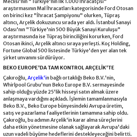
Meclisi'nin "Türkiye'nin İlk 1.000 İhracatçısı"
araştırmasının Mal İhracatları kategorisinde Ford Otosan
on birinci kez "İhracat Şampiyonu" olurken, Tüpraş
altıncı, Arçelik dokuzuncu sırada yer aldı. İstanbul Sanayi
Odası'nın "Türkiye'nin 500 Büyük Sanayi Kuruluşu"
araştırmasında ise Tüpraş birinciliğini korurken, Ford
Otosan ikinci, Arçelik altıncı sıraya yerleşti. Koç Holding,
Fortune Global 500 listesinde Türkiye'den yer alan tek
şirket unvanını sürdürüyor.
BEKO EUROPE'DA TAM KONTROL ARÇELİK'TE
Çakıroğlu,
Arçelik'i
n bağlı ortaklığı Beko B.V.'nin,
Whirlpool Grubu'nun Beko Europe B.V. sermayesinde
sahip olduğu yüzde 25'lik hisseyi satın almak üzere
anlaşmaya vardığını açıkladı. İşlemin tamamlanmasıyla
Beko B.V., Beko Europe bünyesindeki Avrupa üretim,
satış ve pazarlama faaliyetlerinin tamamına sahip oldu.
Çakıroğlu, bu adımın Arçelik'in karar alma süreçlerini
daha etkin yönetmesine olanak sağlayarak Avrupa'daki
uzun vadeli büyüme hedeflerini destekleyeceğini belirtti.