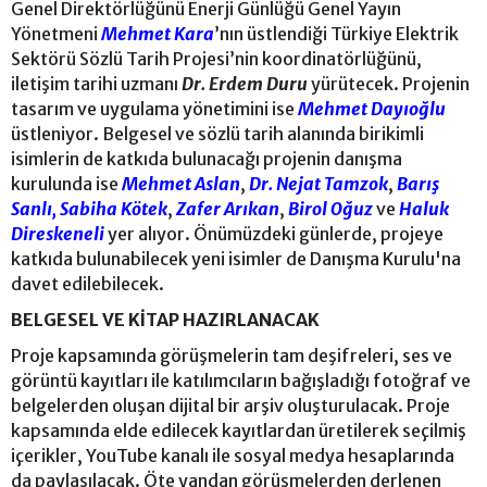
Genel Direktörlüğünü Enerji Günlüğü Genel Yayın
Yönetmeni
Mehmet Kara
’nın üstlendiği Türkiye Elektrik
Sektörü Sözlü Tarih Projesi’nin koordinatörlüğünü,
iletişim tarihi uzmanı
Dr. Erdem Duru
yürütecek. Projenin
tasarım ve uygulama yönetimini ise
Mehmet Dayıoğlu
üstleniyor. Belgesel ve sözlü tarih alanında birikimli
isimlerin de katkıda bulunacağı projenin danışma
kurulunda ise
Mehmet Aslan
,
Dr. Nejat Tamzok
,
Barış
Sanlı,
Sabiha Kötek
,
Zafer Arıkan
,
Birol Oğuz
ve
Haluk
Direskeneli
yer alıyor. Önümüzdeki günlerde, projeye
katkıda bulunabilecek yeni isimler de Danışma Kurulu'na
davet edilebilecek.
BELGESEL VE KİTAP HAZIRLANACAK
Proje kapsamında görüşmelerin tam deşifreleri, ses ve
görüntü kayıtları ile katılımcıların bağışladığı fotoğraf ve
belgelerden oluşan dijital bir arşiv oluşturulacak. Proje
kapsamında elde edilecek kayıtlardan üretilerek seçilmiş
içerikler, YouTube kanalı ile sosyal medya hesaplarında
da paylaşılacak. Öte yandan görüşmelerden derlenen