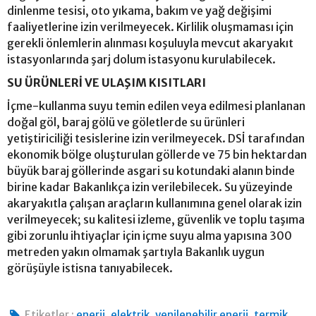
dinlenme tesisi, oto yıkama, bakım ve yağ değişimi
faaliyetlerine izin verilmeyecek. Kirlilik oluşmaması için
gerekli önlemlerin alınması koşuluyla mevcut akaryakıt
istasyonlarında şarj dolum istasyonu kurulabilecek.
SU ÜRÜNLERİ VE ULAŞIM KISITLARI
İçme-kullanma suyu temin edilen veya edilmesi planlanan
doğal göl, baraj gölü ve göletlerde su ürünleri
yetiştiriciliği tesislerine izin verilmeyecek. DSİ tarafından
ekonomik bölge oluşturulan göllerde ve 75 bin hektardan
büyük baraj göllerinde asgari su kotundaki alanın binde
birine kadar Bakanlıkça izin verilebilecek. Su yüzeyinde
akaryakıtla çalışan araçların kullanımına genel olarak izin
verilmeyecek; su kalitesi izleme, güvenlik ve toplu taşıma
gibi zorunlu ihtiyaçlar için içme suyu alma yapısına 300
metreden yakın olmamak şartıyla Bakanlık uygun
görüşüyle istisna tanıyabilecek.
,
,
,
Etiketler :
enerji
elektrik
yenilenebilir enerji
termik