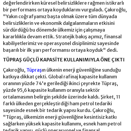
değerlendirirken küresel belirsizliklere rağmen istikrarlı
bir performans ortaya koyduklarını vurguladı. Çakıroğlu,
"Yakın coğrafyamız başta olmak üzere tüm dünyada
belirsizliklerin ve ekonomik dalgalanmaların etkisini
sürdürdüğü bu dönemde ülkemiz için çalışmaya
kararlılıkla devam ettik. Stratejik bakış açımız, finansal
kabiliyetlerimiz ve operasyonel disiplinimiz sayesinde
başarılı bir ilk yarı performansı ortaya koyduk" dedi.
TÜPRAŞ GÜÇLÜ KAPASİTE KULLANIMIYLA ÖNE ÇIKTI
Çakıroğlu,
Tüpraş
ın ülkenin enerji güvenliğine sunduğu
katkıya dikkat çekti. Global rafinaj kapasite kullanım
oranının yüzde 74'e gerilediği ikinci çeyrekte Tüpraş,
yüzde 95,6 kapasite kullanım oranıyla sektör
ortalamasının belirgin şekilde üzerinde kaldı. Şirket, 11
farklı ülkeden gerçekleştirdiği ham petrol tedariki
sayesinde esnek bir tedarik yapısı kurdu. Çakıroğlu,
"Tüpraş, ülkemizin enerji güvenliğine kesintisiz katkı
sağlarken yüksek kapasite kullanımı, esnek ham petrol
tedarik yapısı, güçlü operasyonel ve finansal