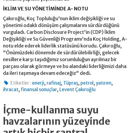
İKLİM VE SU YÖNETİMİNDE A- NOTU
Çakıroğlu, Koç Topluluğu'nun iklim değişikliği ve su
yönetimi odaklı dönüşüm çalışmalarını sürdürdüğünü
vurguladı. Carbon Disclosure Project'in (CDP) İklim
Değişikliği ve Su Güvenliği Programı'nda Koç Holding, A-
notu elde ederek liderlik statüsünü korudu. Çakıroğlu,
"Önümüzdeki dönemde de sürdürülebilirliği, gelecek
nesillere karşı taşıdığımız sorumluluğun ayrılmaz bir
parçası olarak görmeye ve bu alandaki liderliğimizi daha
da ileri taşımaya devam edeceğiz" dedi.
,
,
,
,
,
Etiketler :
enerji
rafinaj
Tüpraş
petrol
yatırım
,
,
ihracat
finansal sonuçlar
Levent Çakıroğlu
İçme-kullanma suyu
havzalarının yüzeyinde
artık hiçbir santral