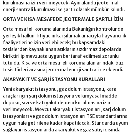
kurulmasına izin verilmeyecek. Aynı alanda jeotermal
enerji santrali kurulması ise şartlı olarak mümkün kılındı.
ORTA VE KISA MESAFEDE JEOTERMALE ŞARTLI İZİN
Orta mesafeli koruma alanında Bakanlığın kontrolünde
yerleşik halkın ihtiyacını karşılamak amacıyla hayvancılık
faaliyetlerine izin verilebilecek; bu kapsamdaki
tesislerden kaynaklanan atıkların sızdırmaz depolarda
biriktirilip mevzuata uygun bertaraf edilmesi zorunlu
tutuldu. Kısa ve orta mesafeli koruma alanlarındaki bazı
tesis türleri arasına jeotermal enerji santrali de eklendi.
AKARYAKIT VE ŞARJ İSTASYONU KURALLARI
Yeni akaryakıt istasyonu, gaz dolum istasyonu, kara
araçları için şarj dolum istasyonu ve kimyasal madde
deposu, sıvı ve katı yakıt deposu kurulmasına izin
verilmeyecek. Mevcut akaryakıt istasyonları, şarj dolum
istasyonları ve gaz dolum istasyonları TSE standartlarına
uygun hale getirilene kadar kapatılacak. Standarda uyum
sağlayan istasyonlarda akaryakıt ve gaz satışı dışında