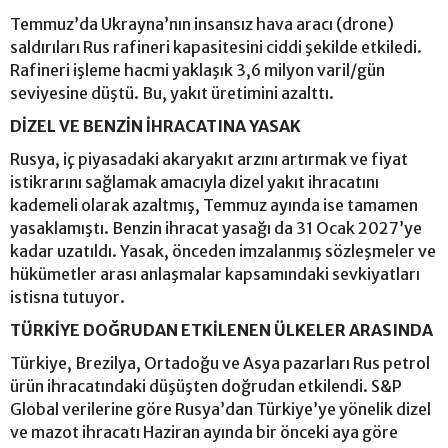
Temmuz’da Ukrayna’nın insansız hava aracı (drone)
saldırıları Rus rafineri kapasitesini ciddi şekilde etkiledi.
Rafineri işleme hacmi yaklaşık 3,6 milyon varil/gün
seviyesine düştü. Bu, yakıt üretimini azalttı.
DİZEL VE BENZİN İHRACATINA YASAK
Rusya, iç piyasadaki akaryakıt arzını artırmak ve fiyat
istikrarını sağlamak amacıyla dizel yakıt ihracatını
kademeli olarak azaltmış, Temmuz ayında ise tamamen
yasaklamıştı. Benzin ihracat yasağı da 31 Ocak 2027’ye
kadar uzatıldı. Yasak, önceden imzalanmış sözleşmeler ve
hükümetler arası anlaşmalar kapsamındaki sevkiyatları
istisna tutuyor.
TÜRKİYE DOĞRUDAN ETKİLENEN ÜLKELER ARASINDA
Türkiye, Brezilya, Ortadoğu ve Asya pazarları Rus petrol
ürün ihracatındaki düşüşten doğrudan etkilendi. S&P
Global verilerine göre Rusya’dan Türkiye’ye yönelik dizel
ve mazot ihracatı Haziran ayında bir önceki aya göre