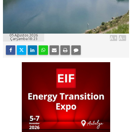
05 Ağustos 2026
A+
A-
Çarşamba 18:23