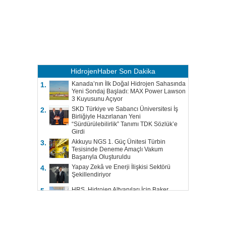
HidrojenHaber
Son Dakika
Kanada’nın İlk Doğal Hidrojen Sahasında
1.
Yeni Sondaj Başladı: MAX Power Lawson
3 Kuyusunu Açıyor
SKD Türkiye ve Sabancı Üniversitesi İş
2.
Birliğiyle Hazırlanan Yeni
“Sürdürülebilirlik” Tanımı TDK Sözlük’e
Girdi
Akkuyu NGS 1. Güç Ünitesi Türbin
3.
Tesisinde Deneme Amaçlı Vakum
Başarıyla Oluşturuldu
Yapay Zekâ ve Enerji İlişkisi Sektörü
4.
Şekillendiriyor
HRS, Hidrojen Altyapıları İçin Baker
5.
Hughes ile Çalışacak