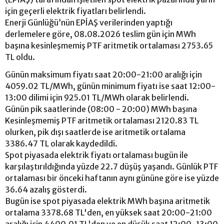
için geçerli elektrik fiyatları belirlendi.
Enerji Günlüğü’nün EPİAŞ verilerinden yaptığı
derlemelere göre, 08.08.2026 teslim gün için MWh
başına kesinleşmemiş PTF aritmetik ortalaması 2753.65
TL oldu.
Günün maksimum fiyatı saat 20:00-21:00 aralığı için
4059.02 TL/MWh, günün minimum fiyatı ise saat 12:00-
13:00 dilimi için 925.01 TL/MWh olarak belirlendi.
Günün pik saatlerinde (08:00 - 20:00) MWh başına
Kesinleşmemiş PTF aritmetik ortalaması 2120.83 TL
olurken, pik dışı saatlerde ise aritmetik ortalama
3386.47 TL olarak kaydedildi.
Spot piyasada elektrik fiyatı ortalaması bugün ile
karşılaştırıldığında yüzde 22.7 düşüş yaşandı. Günlük PTF
ortalaması bir önceki haftanın aynı gününe göre ise yüzde
36.64 azalış gösterdi.
Bugün ise spot piyasada elektrik MWh başına aritmetik
ortalama 3378.68 TL'den, en yüksek saat 20:00-21:00