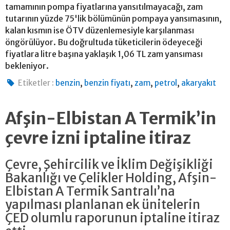
tamamının pompa fiyatlarına yansıtılmayacağı, zam
tutarının yüzde 75'lik bölümünün pompaya yansımasının,
kalan kısmın ise ÖTV düzenlemesiyle karşılanması
öngörülüyor. Bu doğrultuda tüketicilerin ödeyeceği
fiyatlara litre başına yaklaşık 1,06 TL zam yansıması
bekleniyor.
,
,
,
,
Etiketler :
benzin
benzin fiyatı
zam
petrol
akaryakıt
Afşin-Elbistan A Termik’in
çevre izni iptaline itiraz
Çevre, Şehircilik ve İklim Değişikliği
Bakanlığı ve Çelikler Holding, Afşin-
Elbistan A Termik Santralı’na
yapılması planlanan ek ünitelerin
ÇED olumlu raporunun iptaline itiraz