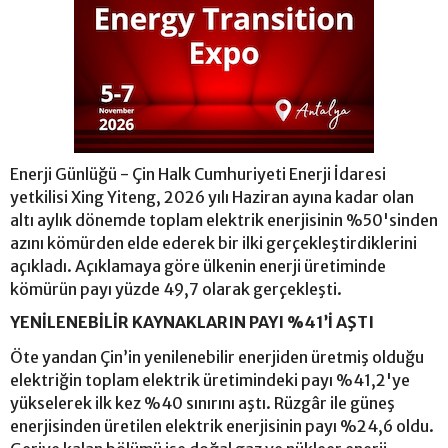
Enerji Günlüğü - Çin Halk Cumhuriyeti Enerji İdaresi
yetkilisi Xing Yiteng, 2026 yılı Haziran ayına kadar olan
altı aylık dönemde toplam elektrik enerjisinin %50'sinden
azını kömürden elde ederek bir ilki gerçekleştirdiklerini
açıkladı. Açıklamaya göre ülkenin enerji üretiminde
kömürün payı yüzde 49,7 olarak gerçekleşti.
YENİLENEBİLİR KAYNAKLARIN PAYI %41’İ AŞTI
Öte yandan Çin’in yenilenebilir enerjiden üretmiş olduğu
elektriğin toplam elektrik üretimindeki payı %41,2'ye
yükselerek ilk kez %40 sınırını aştı. Rüzgâr ile güneş
enerjisinden üretilen elektrik enerjisinin payı %24,6 oldu.