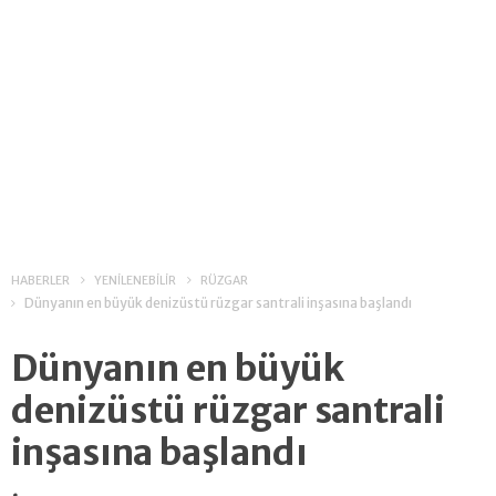
HABERLER
YENİLENEBİLİR
RÜZGAR
Dünyanın en büyük denizüstü rüzgar santrali inşasına başlandı
Dünyanın en büyük
denizüstü rüzgar santrali
inşasına başlandı