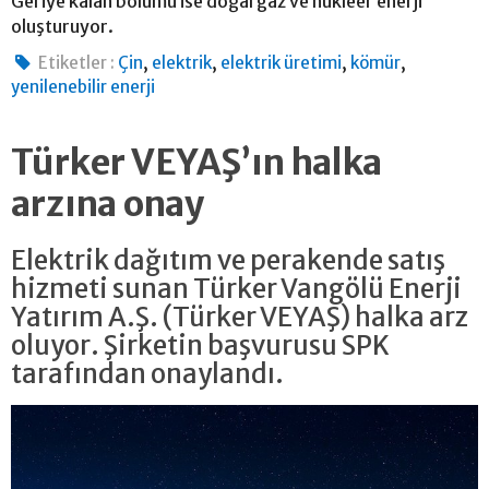
Geriye kalan bölümü ise doğal gaz ve nükleer enerji
oluşturuyor.
,
,
,
,
Etiketler :
Çin
elektrik
elektrik üretimi
kömür
yenilenebilir enerji
Türker VEYAŞ’ın halka
arzına onay
Elektrik dağıtım ve perakende satış
hizmeti sunan Türker Vangölü Enerji
Yatırım A.Ş. (Türker VEYAŞ) halka arz
oluyor. Şirketin başvurusu SPK
tarafından onaylandı.