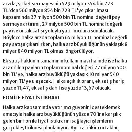
arzda, şirket sermayesinin 529 milyon 354 bin 723
TL'den 566 milyon 854 bin 723 TL'ye çıkarılması
kapsamında 37 milyon 500 bin TL nominal değerli pay
sermaye artırımı, 27 milyon 500 bin TL nominal değerli
pay ise ortak satışı yoluyla yatırımcılara sunulacak.
Böylece halka arzda toplam 65 milyon TL nominal değerli
pay satışa çıkarılırken, halka arz büyüklüğünün yaklaşık 8
milyar 840 milyon TL olması öngörülüyor.
Ek satış hakkının tamamının kullanılması halinde ise halka
arz edilen payların toplam nominal değeri 77 milyon 500
bin TL'ye, halka arz büyüklüğü yaklaşık 10 milyar 540
milyon TL'ye ulaşacak. Halka açıklık oranı, ek satış hariç
yüzde 11,47, ek satış dahil ise yüzde 13,67 olacak.
FON İLE FİYAT İSTİKRARI
Halka arz kapsamında yatırımcı güvenini desteklemek
amacıyla halka arz büyüklüğünün yüzde 70’ine karşılık
gelen bir fon ile fiyat istikrarını sağlayıcı işlemlerin
gerçekleştirilmesi planlanıyor. Ayrıca hâkim ortaklar,