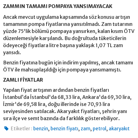
ZAMMIN TAMAMI POMPAYA YANSIMAYACAK
Ancak mevcut uygulama kapsamında söz konusu artışın
tamamının pompa fiyatlarına yansıtılmadı. Zam tutarının
yüzde 75'lik bölümü pompaya yansırken, kalan kısım ÖTV
düzenlemesiyle karşılandı. Bu doğrultuda tüketicilerin
ödeyeceği fiyatlara litre başına yaklaşık 1,07 TL zam
yansıdı.
Benzin fiyatına bugün için indirim yapılmış, ancak tamamı
ÖTV ile mahsuplaşıldığı için pompaya yansımamıştı.
ZAMLI FİYATLAR
Yapılan fiyat artışının ardından benzin fiyatları
İstanbul’da İstanbul'da 68,33 lira, Ankara'da 69,30 lira,
İzmir'de 69,58 lira, doğu illerinde ise 70,93 lira
seviyesinden satılacak. Akaryakıt fiyatları, şehrin yanı
sıra ilçe ve semt bazında da farklılık gösterebiliyor.
,
,
,
,
Etiketler :
benzin
benzin fiyatı
zam
petrol
akaryakıt