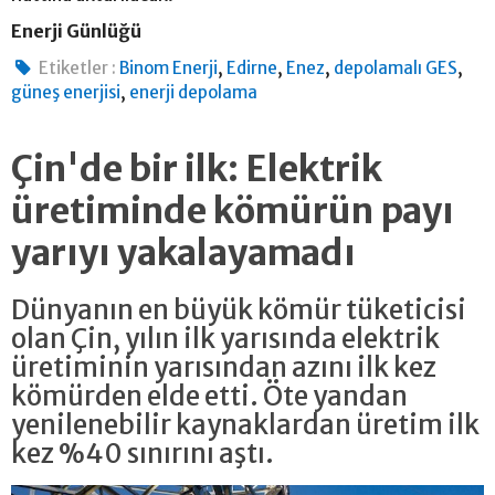
Enerji Günlüğü
,
,
,
,
Etiketler :
Binom Enerji
Edirne
Enez
depolamalı GES
,
güneş enerjisi
enerji depolama
Çin'de bir ilk: Elektrik
üretiminde kömürün payı
yarıyı yakalayamadı
Dünyanın en büyük kömür tüketicisi
olan Çin, yılın ilk yarısında elektrik
üretiminin yarısından azını ilk kez
kömürden elde etti. Öte yandan
yenilenebilir kaynaklardan üretim ilk
kez %40 sınırını aştı.