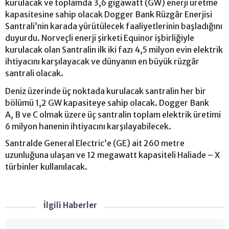
kurulacak ve toplamda 3,6 gigawatt (GW) enerji üretme
kapasitesine sahip olacak Dogger Bank Rüzgâr Enerjisi
Santrali’nin karada yürütülecek faaliyetlerinin başladığını
duyurdu. Norveçli enerji şirketi Equinor işbirliğiyle
kurulacak olan Santralin ilk iki fazı 4,5 milyon evin elektrik
ihtiyacını karşılayacak ve dünyanın en büyük rüzgâr
santrali olacak.
Deniz üzerinde üç noktada kurulacak santralin her bir
bölümü 1,2 GW kapasiteye sahip olacak. Dogger Bank
A, B ve C olmak üzere üç santralin toplam elektrik üretimi
6 milyon hanenin ihtiyacını karşılayabilecek.
Santralde General Electric’e (GE) ait 260 metre
uzunluğuna ulaşan ve 12 megawatt kapasiteli Haliade – X
türbinler kullanılacak.
İlgili Haberler