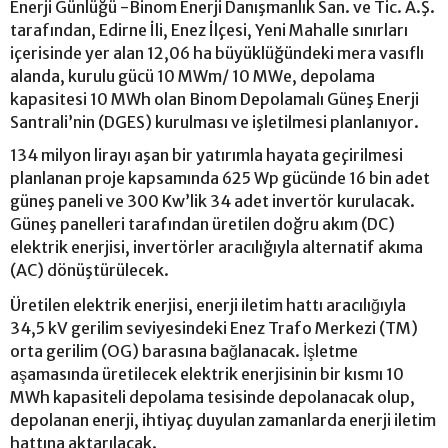
Enerji Günlüğü -Binom Enerji Danışmanlık San. ve Tic. A.Ş.
tarafından, Edirne İli, Enez İlçesi, Yeni Mahalle sınırları
içerisinde yer alan 12,06 ha büyüklüğündeki mera vasıflı
alanda, kurulu gücü 10 MWm/ 10 MWe, depolama
kapasitesi 10 MWh olan Binom Depolamalı Güneş Enerji
Santrali’nin (DGES) kurulması ve işletilmesi planlanıyor.
134 milyon lirayı aşan bir yatırımla hayata geçirilmesi
planlanan proje kapsamında 625 Wp gücünde 16 bin adet
güneş paneli ve 300 Kw’lik 34 adet invertör kurulacak.
Güneş panelleri tarafından üretilen doğru akım (DC)
elektrik enerjisi, invertörler aracılığıyla alternatif akıma
(AC) dönüştürülecek.
Üretilen elektrik enerjisi, enerji iletim hattı aracılığıyla
34,5 kV gerilim seviyesindeki Enez Trafo Merkezi (TM)
orta gerilim (OG) barasına bağlanacak. İşletme
aşamasında üretilecek elektrik enerjisinin bir kısmı 10
MWh kapasiteli depolama tesisinde depolanacak olup,
depolanan enerji, ihtiyaç duyulan zamanlarda enerji iletim
hattına aktarılacak.