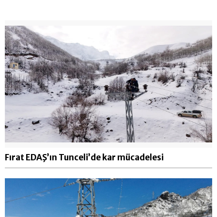
Fırat EDAŞ’ın Tunceli’de kar mücadelesi