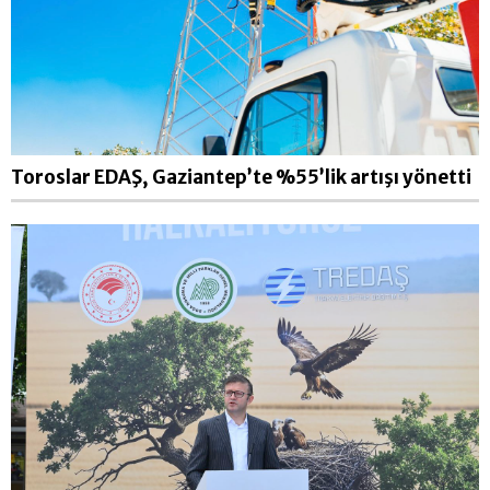
Toroslar EDAŞ, Gaziantep’te %55’lik artışı yönetti