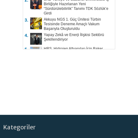
2.
Birliğiyle Hazırlanan Yeni
“Sürdürülebilirlik” Tanımı TDK Sözlük’e
Girdi
Akkuyu NGS 1. Güç Ünitesi Türbin
3.
Tesisinde Deneme Amaçlı Vakum
Başarıyla Oluşturuldu
Yapay Zekâ ve Enerji İlişkisi Sektörü
4.
Şekillendiriyor
HRS, Hidrojen Altyapıları İçin Baker
5.
Hughes ile Çalışacak
Kategoriler