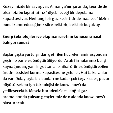
Kuzeyimizde bir savaş var. Almanya’nın şu anda, teoride de
olsa “biz bu kışı atlatırız” diyebileceği bir depolama
kapasitesi var. Herhangi bir gaz kesintisinde maalesef bizim
bunu ikame edeceğimiz süre belki bir, belki bir buçuk ay.
Enerji teknolojileri ve ekipman üretimi konusuna nasıl
bakıyorsunuz?
Başlangıçta yurtdışından getirilen
hücreler laminasyondan
geçirilip panele dönüştürülüyordu. Artık firmalarımız bu işi
kaynağından, yani ingottan alıp nihai ürüne dönüştürebilen
üretim tesisleri kurma kapasitesine geldiler. Hatta kuranlar
da var. Dolayısıyla biz bunları ne kadar çok teşvik eder, pazarı
büyütürsek bu işin teknolojisi de know-how’ı da
yerlileşecektir. Mesela Karadeniz’deki doğal gaz
aramalarında çalışan gençlerimiz de o alanda know-how’ı
oluşturacak.