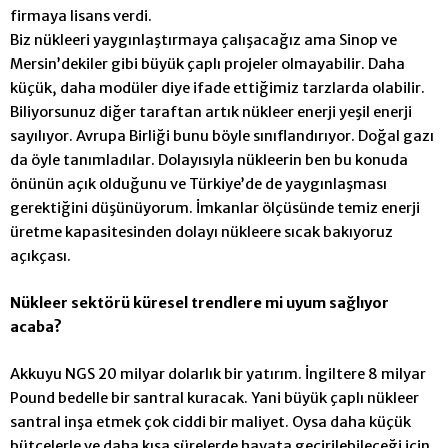
firmaya lisans verdi.
Biz nükleeri yaygınlaştırmaya çalışacağız ama Sinop ve
Mersin’dekiler gibi büyük çaplı projeler olmayabilir. Daha
küçük, daha modüler diye ifade ettiğimiz tarzlarda olabilir.
Biliyorsunuz diğer taraftan artık nükleer enerji yeşil enerji
sayılıyor. Avrupa Birliği bunu böyle sınıflandırıyor.
Doğal gazı
da öyle tanımladılar. Dolayısıyla nükleerin ben bu konuda
önünün açık olduğunu ve Türkiye’de de yaygınlaşması
gerektiğini düşünüyorum. İmkanlar ölçüsünde temiz enerji
üretme kapasitesinden dolayı nükleere sıcak bakıyoruz
açıkçası.
Nükleer sektörü küresel trendlere mi uyum sağlıyor
acaba?
Akkuyu NGS 20 milyar dolarlık bir yatırım. İngiltere
8 milyar
Pound bedelle bir santral kuracak. Yani büyük çaplı nükleer
santral inşa etmek çok ciddi bir maliyet. Oysa daha küçük
bütçelerle ve daha kısa sürelerde hayata geçirilebileceği için