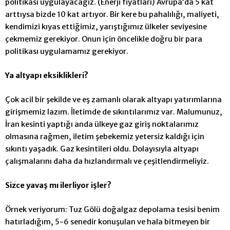
politikası uygulayacağız. (Enerji fiyatları) Avrupa’da 5 kat
arttıysa bizde 10 kat artıyor. Bir kere bu pahalılığı, maliyeti,
kendimizi kıyas ettiğimiz, yarıştığımız ülkeler seviyesine
çekmemiz gerekiyor. Onun için öncelikle doğru bir para
politikası uygulamamız gerekiyor.
Ya altyapı eksiklikleri?
Çok acil bir şekilde ve eş zamanlı olarak altyapı yatırımlarına
girişmemiz lazım. İletimde de sıkıntılarımız var. Malumunuz,
İran kesinti yaptığı anda ülkeye gaz giriş noktalarımız
olmasına rağmen, iletim şebekemiz yetersiz kaldığı için
sıkıntı yaşadık. Gaz kesintileri oldu. Dolayısıyla altyapı
çalışmalarını daha da hızlandırmalı ve çeşitlendirmeliyiz.
Sizce yavaş mı ilerliyor işler?
Örnek veriyorum:
Tuz Gölü doğalgaz depolama tesisi benim
hatırladığım, 5-6 senedir konuşulan ve hala bitmeyen bir