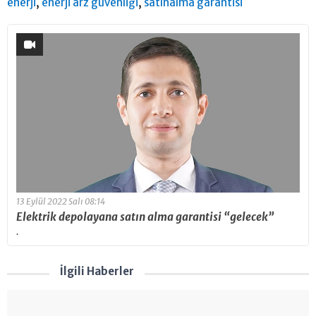
,
,
enerji
enerji arz güvenliği
satınalma garantisi
13 Eylül 2022 Salı 08:14
Elektrik depolayana satın alma garantisi “gelecek”
.
İlgili Haberler