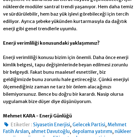
nükleerde modüler santral trendi yaşanıyor. Hem daha temiz
ve sürdürülebilir, hem baz yük işlevi görebileceği için tercih
ediliyor. Ayrıca şebeke yükünden kurtarmasıyla da dağıtık
enerji gibi genel trendlerle uyumlu.
Enerji verimliliği konusundaki yaklaşımınız?
Enerji verimliliği konusu bizim için önemli. Daha önce enerji
kimlik belgesi, tapu değişimlerinde beyan edilmesi zorunlu
bir belgeydi. Fakat bunu maalesef esnettiler, biz
geldiğimizde bunu zorunlu hale getireceğiz. Çünkü enerjiyi
ölçemediğiniz zaman ne tarz bir önlem alacağınızı
bilemiyorsunuz. Bence bu doğru bir karardı. Nasip olursa
uygulamak bize düşer diye düşünüyorum.
Mehmet KARA - Enerji Günlüğü
,
,
Etiketler :
Siyasetin Enerjisi
Gelecek Partisi
Mehmet
,
,
,
Fatih Arslan
ahmet Davutoğlu
depolama yatırımı
nükleer