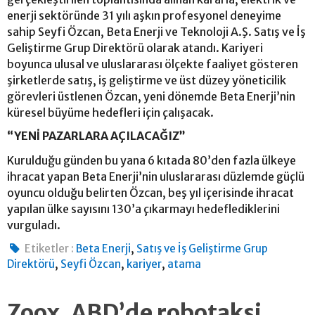
enerji sektöründe 31 yılı aşkın profesyonel deneyime
sahip Seyfi Özcan, Beta Enerji ve Teknoloji A.Ş. Satış ve İş
Geliştirme Grup Direktörü olarak atandı. Kariyeri
boyunca ulusal ve uluslararası ölçekte faaliyet gösteren
şirketlerde satış, iş geliştirme ve üst düzey yöneticilik
görevleri üstlenen Özcan, yeni dönemde Beta Enerji’nin
küresel büyüme hedefleri için çalışacak.
“YENİ PAZARLARA AÇILACAĞIZ”
Kurulduğu günden bu yana 6 kıtada 80’den fazla ülkeye
ihracat yapan Beta Enerji’nin uluslararası düzlemde güçlü
oyuncu olduğu belirten Özcan, beş yıl içerisinde ihracat
yapılan ülke sayısını 130’a çıkarmayı hedeflediklerini
vurguladı.
,
Etiketler :
Beta Enerji
Satış ve İş Geliştirme Grup
,
,
,
Direktörü
Seyfi Özcan
kariyer
atama
Zoox, ABD’de robotaksi