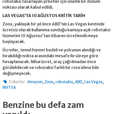
robotaksi tasarlayan şirketler için önemli bir dönüm
noktası olarak kabul edildi.
LAS VEGAS’TA 10 AĞUSTOS KRİTİK TARİH
Zoox, yaklaşık bir yıl önce ABD’nin Las Vegas kentinde
ücretsiz olarak kullanıma sunduğu kamuya açık robotaksi
hizmetini 10 Ağustos’tan itibaren ücretlendirmeye
başlayacak.
Ücretler, temel hizmet bedeli ve yolcunun alındığı ve
bırakıldığı nokta arasındaki mesafe ile süreye göre
hesaplanacak. Nihai ücret, araç çağrılmadan önce
görülebilecek ve robotaksi farklı bir rota izlese bile
değişmeyecek.
,
,
,
,
,
Etiketler :
Amazon
Zoox
robotaksi
ABD
Las Vegas
NHTSA
Benzine bu defa zam