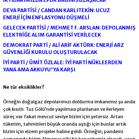
DEVA PARTİSİ / CANDAN KARLITEKİN: UCUZ
ENERJİ İÇİN ENFLASYONU DÜŞMELİ
GELECEK PARTİSİ / MEHMET F. ARSLAN: DEPOLANMIŞ
ELEKTRİĞE ALIM GARANTİSİ VERİLECEK
DEMOKRAT PARTİ / ALİ ARİF AKTÜRK: ENERJİ ARZ
GÜVENLİĞİ KURULU OLUŞTURULACAK
İYİ PARTİ / ÜMİT ÖZLALE: İYİ PARTİ NÜKLEERDEN
YANA AMA AKKUYU'YA KARŞI
Ne tür eksiklikler?
Örneğin doğalgaz depolarımızı doldurma imkanımız şu anda
çok kısıtlı. Tuz Gölü’nde yapılması planlanan ve ilerleyen
süreç var fakat mevcut seviye bizim için yetersiz. Artan
tüketim, tahminleri büyük oranda aştığı için bunlar artık
bizim için elzem projeler haline geldi. Örneğin; pandemi
zamanında bizim Almanya gibi bir kapasitemiz olsaydı, ucuz