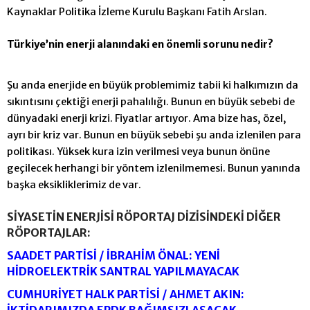
Kaynaklar Politika İzleme Kurulu Başkanı Fatih Arslan.
Türkiye’nin enerji alanındaki en önemli sorunu nedir?
Şu anda enerjide en büyük problemimiz tabi
i ki halkımızın da
sıkıntısını çektiği enerji pahalılığı. Bunun en büyük sebebi de
dünyadaki enerji krizi. Fiyatlar artıyor. Ama bize has, özel,
ayrı bir kriz var. Bunun en büyük sebebi şu anda izlenilen para
politikası. Yüksek kura izin verilmesi veya bunun önüne
geçilecek herhangi bir yöntem izlenilmemesi. Bunun yanında
başka eksikliklerimiz de var.
SİYASETİN ENERJİSİ RÖPORTAJ DİZİSİNDEKİ DİĞER
RÖPORTAJLAR:
SAADET PARTİSİ / İBRAHİM ÖNAL: YENİ
HİDROELEKTRİK SANTRAL YAPILMAYACAK
CUMHURİYET HALK PARTİSİ / AHMET AKIN:
İKTİDARIMIZDA EPDK BAĞIMSIZLAŞACAK