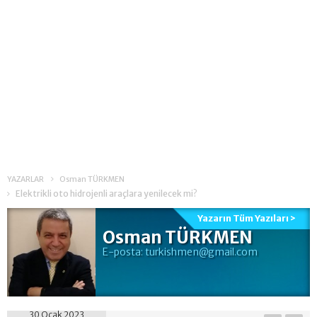
YAZARLAR
Osman TÜRKMEN
Elektrikli oto hidrojenli araçlara yenilecek mi?
Yazarın Tüm Yazıları >
Osman TÜRKMEN
E-posta:
turkishmen@gmail.com
30 Ocak 2023