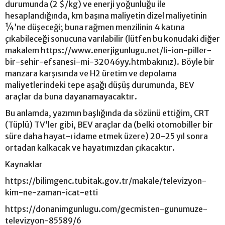
durumunda (2 $/kg) ve enerji yoğunluğu ile
hesaplandığında, km başına maliyetin dizel maliyetinin
¼’ne düşeceği; buna rağmen menzilinin 4 katına
çıkabileceği sonucuna varılabilir (lütfen bu konudaki diğer
makalem https://www.enerjigunlugu.net/li-ion-piller-
bir-sehir-efsanesi-mi-32046yy.htmbakınız). Böyle bir
manzara karşısında ve H2 üretim ve depolama
maliyetlerindeki tepe aşağı düşüş durumunda, BEV
araçlar da buna dayanamayacaktır.
Bu anlamda, yazımın başlığında da sözünü ettiğim, CRT
(Tüplü) TV’ler gibi, BEV araçlar da (belki otomobiller bir
süre daha hayat-ı idame etmek üzere) 20-25 yıl sonra
ortadan kalkacak ve hayatımızdan çıkacaktır.
Kaynaklar
https://bilimgenc.tubitak.gov.tr/makale/televizyon-
kim-ne-zaman-icat-etti
https://donanimgunlugu.com/gecmisten-gunumuze-
televizyon-85589/6