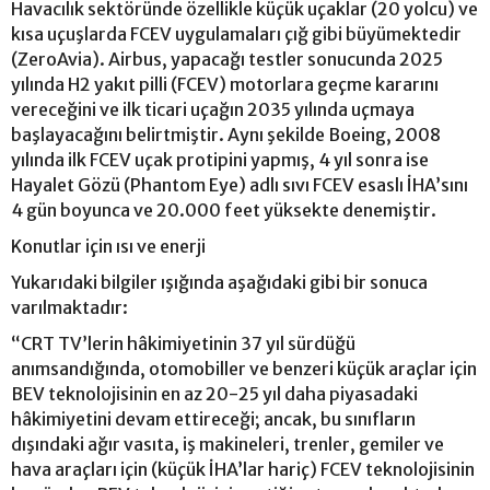
Havacılık sektöründe özellikle küçük uçaklar (20 yolcu) ve
kısa uçuşlarda FCEV uygulamaları çığ gibi büyümektedir
(ZeroAvia). Airbus, yapacağı testler sonucunda 2025
yılında H2 yakıt pilli (FCEV) motorlara geçme kararını
vereceğini ve ilk ticari uçağın 2035 yılında uçmaya
başlayacağını belirtmiştir. Aynı şekilde Boeing, 2008
yılında ilk FCEV uçak protipini yapmış, 4 yıl sonra ise
Hayalet Gözü (Phantom Eye) adlı sıvı FCEV esaslı İHA’sını
4 gün boyunca ve 20.000 feet yüksekte denemiştir.
Konutlar için ısı ve enerji
Yukarıdaki bilgiler ışığında aşağıdaki gibi bir sonuca
varılmaktadır:
“CRT TV’lerin hâkimiyetinin 37 yıl sürdüğü
anımsandığında, otomobiller ve benzeri küçük araçlar için
BEV teknolojisinin en az 20-25 yıl daha piyasadaki
hâkimiyetini devam ettireceği; ancak, bu sınıfların
dışındaki ağır vasıta, iş makineleri, trenler, gemiler ve
hava araçları için (küçük İHA’lar hariç) FCEV teknolojisinin