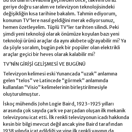
Bu soruların cevabına geçmeden önce, takvimi biraz
geriye doğru saralım ve televizyon teknolojisindeki
değişikliğin kısa tarihine bakalım. Tahmin ediyorum,
konunun TV'lere nasıl geldiğini merak ediyorsunuz,
hemen özetleyelim. Tüplü TV'ler tarihten silindi. Peki
şimdi yeni teknoloji olarak önümüze koyulan bazı yeni
teknoloji ürünü araçlar da aynı akıbete uğrayabilir mi? Ya
da şöyle soralım, bugün pek bir popüler olan elektrikli
araçlar geçici bir heves olarak kalabilir mi?
TV’NİN GİRİŞİ GELİŞMESİ VE BUGÜNÜ
Televizyon kelimesi eski Yunancada “uzak” anlamına
gelen “telos” ve Latincede “görmek” anlamında
kullanılan “Visio” kelimelerinin birleştirilmesiyle
oluşturulmuştur.
İskoç mühendis John Logie Baird, 1923-1925 yılları
arasında çok sayıda çark ve parçadan oluşan ilk mekanik
televizyonu icat etti. İlk renkli televizyonun icadı hakkında
kesin bir bilgi mevcut değil ancak yine Baird tarafından
1938 yılında icat edildiği ve yine ilk renkli yayının da