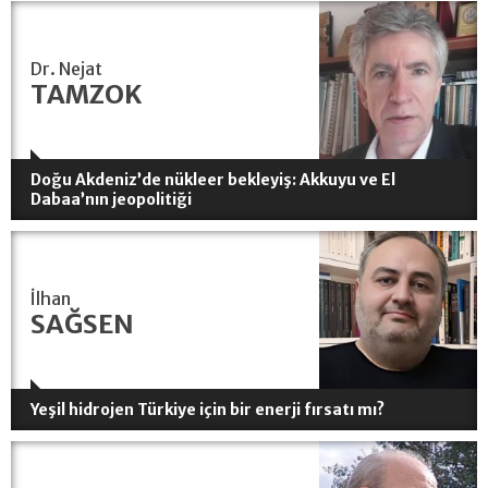
Dr. Nejat
TAMZOK
Doğu Akdeniz’de nükleer bekleyiş: Akkuyu ve El
Dabaa’nın jeopolitiği
İlhan
SAĞSEN
Yeşil hidrojen Türkiye için bir enerji fırsatı mı?