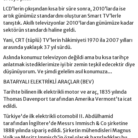
LCD’lerin çıkışından kısa bir süre sonra, 2010’larda ise
artık günümüz standardını oluşturan Smart TV’lerle
tanıştık. Akıllı televizyonlar 2010'lardan günümüze kadar
sektörün standardı haline geldi.
Yani, CRT (tüplü) TV’lerin hâkimiyeti 1970 ila 2007 yılları
arasında yaklaşık 37 yıl sürdü.
Aslında konumuz televizyon değildi ama bu kısa tarihçe
anlatmak istediklerimize iyi bir zemin teşkil edecektir diye
düşünüyorum. Ve şimdi gelelim asıl konumuza...
BATARYALI ELEKTRİKLİ ARAÇLAR (BEV)
Tarihte bilinen ilk elektrikli motor ve araç, 1835 yılında
Thomas Davenport tarafından Amerika Vermont’ta icat
edildi.
Türkiye'de ilk elektrikli otomobil II. Abdülhamid
tarafından İngiltere'de Messrs Immisch & Co şirketine
1888 yılında sipariş edildi. Şirketin mühendisleri Magnus
Volk ve Moritz Immisch'in özel olarak hazırladıkları bu