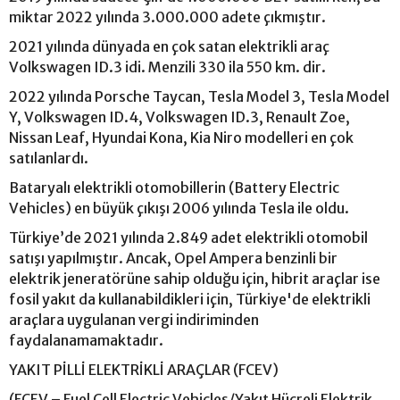
miktar 2022 yılında 3.000.000 adete çıkmıştır.
2021 yılında dünyada en çok satan elektrikli araç
Volkswagen ID.3 idi. Menzili 330 ila 550 km. dir.
2022 yılında Porsche Taycan, Tesla Model 3, Tesla Model
Y, Volkswagen ID.4, Volkswagen ID.3, Renault Zoe,
Nissan Leaf, Hyundai Kona, Kia Niro modelleri en çok
satılanlardı.
Bataryalı elektrikli otomobillerin (Battery Electric
Vehicles) en büyük çıkışı 2006 yılında Tesla ile oldu.
Türkiye’de 2021 yılında 2.849 adet elektrikli otomobil
satışı yapılmıştır. Ancak, Opel Ampera benzinli bir
elektrik jeneratörüne sahip olduğu için, hibrit araçlar ise
fosil yakıt da kullanabildikleri için, Türkiye'de elektrikli
araçlara uygulanan vergi indiriminden
faydalanamamaktadır.
YAKIT PİLLİ ELEKTRİKLİ ARAÇLAR (FCEV)
(FCEV – Fuel Cell Electric Vehicles/Yakıt Hücreli Elektrik