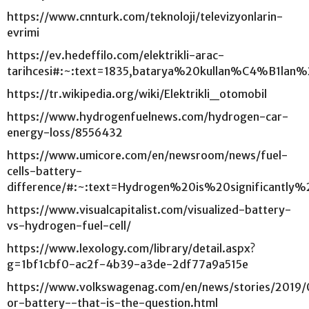
https://www.cnnturk.com/teknoloji/televizyonlarin-
evrimi
https://ev.hedeffilo.com/elektrikli-arac-
tarihcesi#:~:text=1835,batarya%20kullan%C4%B1
https://tr.wikipedia.org/wiki/Elektrikli_otomobil
https://www.hydrogenfuelnews.com/hydrogen-car-
energy-loss/8556432
https://www.umicore.com/en/newsroom/news/fuel-
cells-battery-
difference/#:~:text=Hydrogen%20is%20significant
https://www.visualcapitalist.com/visualized-battery-
vs-hydrogen-fuel-cell/
https://www.lexology.com/library/detail.aspx?
g=1bf1cbf0-ac2f-4b39-a3de-2df77a9a515e
https://www.volkswagenag.com/en/news/stories/2019
or-battery--that-is-the-question.html