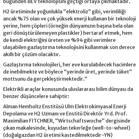
bugünden BEV teknolojisini geçtiği ortaya çıkmaktadır.
H2 üretiminde yoğunlukla “elektroliz” gibi, verimliliği
ancak %75 olan ve çok yüksek enerji kullanan bir teknoloji
yerine, hem çöpleri (örneğin dünyamızın başına bela olan
geri dönüştürülemeyen plastikler) bertaraf etmek, hem
de kendi elektriğini üreten ve %94 gibi verimlere
ulaşabilen gazlaştırma teknolojisini kullanmak son derece
akıllı bir çözüm olacaktır.
Gazlaştırma teknolojileri, her eve kurulabilecek hacimlere
de inebilmekte ve böylece “yerinde üret, yerinde tüket”
mottsunu da gerçekleştirmektedir.”
Elektrikli araçlar konusunda uluslararası bilim dünyası da
benzer düşüncelere sahiptir:
Alman Hemholtz Enstitüsü Ulm Elektrokimyasal Enerji
Depolama ve H2 Uzmanı ve Enstitü Direktör Yrd. Prof.
Maximilian FITCHNER, “Wirtschaftswoche” dergisinde
çıkan makalesinde, kuyudan tekerleğe (well-to-wheel)
(doğalgazdan H2 üretimi kastedilmektedir-YN)