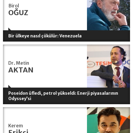
Birol
OĞUZ
Bir ülkeye nasıl çökülür: Venezuela
Dr. Metin
AKTAN
Poseidon üfledi, petrol yükseldi: Enerji piyasalarının
Odyssey’si
Kerem
Erikçi