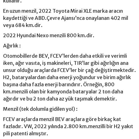
kullanır.
En uzun menzil, 2022 Toyota Mirai XLE marka aracın
kaydettiği ve ABD.Çevre Ajansı’nca onaylanan 402 mil
veya 684 km.dir.
2022 Hyundai Nexo menzili 800 km.dir.
Ağırlık :
Otomobillerde BEV, FCEV’lerden daha etkili ve verimli
iken, ağır vasıta, iş makineleri, TIR’lar gibi ağırlığın ana
unsur olduğu araçlarda FCEV’ler bir çağ değiştirmektedir.
H2, bataryalardan daha enerji yoğundur ve birim ağırlık
başına daha fazla enerji barındırır. Örneğin, 800
km.menzili olan bir kamyonda bataryalar 2 ton daha
ağırdır ve bu 2 ton daha az yük taşımak demektir.
Menzil (tek dolumla gidilen yol) :
FCEV araçlarda menzil BEV araçlara göre birkaç kat
fazladır. VW, 2022 yılında 2.800 km.menzilli bir H2 yakıt
pili patenti almıştır.