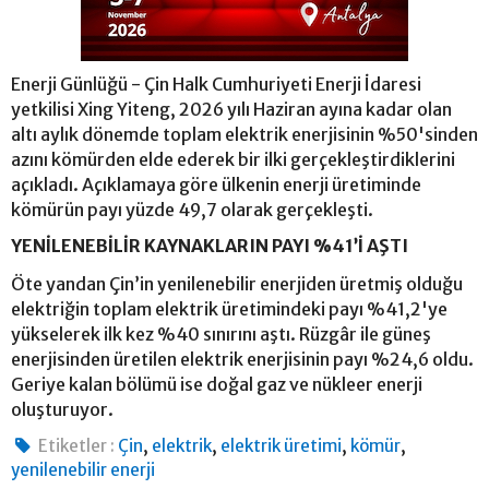
Enerji Günlüğü - Çin Halk Cumhuriyeti Enerji İdaresi
yetkilisi Xing Yiteng, 2026 yılı Haziran ayına kadar olan
altı aylık dönemde toplam elektrik enerjisinin %50'sinden
azını kömürden elde ederek bir ilki gerçekleştirdiklerini
açıkladı. Açıklamaya göre ülkenin enerji üretiminde
kömürün payı yüzde 49,7 olarak gerçekleşti.
YENİLENEBİLİR KAYNAKLARIN PAYI %41’İ AŞTI
Öte yandan Çin’in yenilenebilir enerjiden üretmiş olduğu
elektriğin toplam elektrik üretimindeki payı %41,2'ye
yükselerek ilk kez %40 sınırını aştı. Rüzgâr ile güneş
enerjisinden üretilen elektrik enerjisinin payı %24,6 oldu.
Geriye kalan bölümü ise doğal gaz ve nükleer enerji
oluşturuyor.
,
,
,
,
Etiketler :
Çin
elektrik
elektrik üretimi
kömür
yenilenebilir enerji