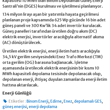
kapasitesi 10 MWh olan Binom Depolamalı Güneş Enerji
Santrali’nin (DGES) kurulması ve işletilmesi planlanıyor.
134 milyon lirayı aşan bir yatırımla hayata geçirilmesi
planlanan proje kapsamında 625 Wp gücünde 16 bin adet
güneş paneli ve 300 Kw’lik 34 adet invertör kurulacak.
Güneş panelleri tarafından üretilen doğru akım (DC)
elektrik enerjisi, invertörler aracılığıyla alternatif akıma
(AC) dönüştürülecek.
Üretilen elektrik enerjisi, enerji iletim hattı aracılığıyla
34,5 kV gerilim seviyesindeki Enez Trafo Merkezi (TM)
orta gerilim (OG) barasına bağlanacak. İşletme
aşamasında üretilecek elektrik enerjisinin bir kısmı 10
MWh kapasiteli depolama tesisinde depolanacak olup,
depolanan enerji, ihtiyaç duyulan zamanlarda enerji iletim
hattına aktarılacak.
Enerji Günlüğü
,
,
,
,
Etiketler :
Binom Enerji
Edirne
Enez
depolamalı GES
,
güneş enerjisi
enerji depolama