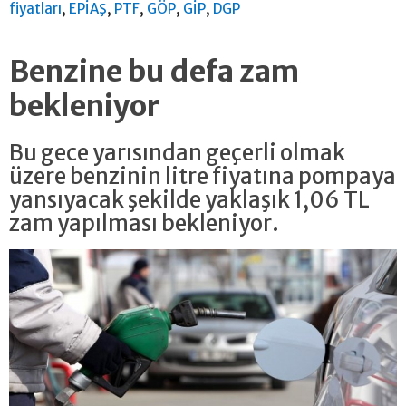
,
,
,
,
,
fiyatları
EPİAŞ
PTF
GÖP
GİP
DGP
Benzine bu defa zam
bekleniyor
Bu gece yarısından geçerli olmak
üzere benzinin litre fiyatına pompaya
yansıyacak şekilde yaklaşık 1,06 TL
zam yapılması bekleniyor.