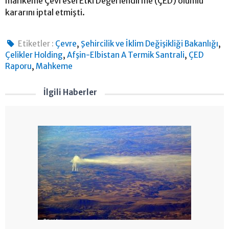
mahkeme Çevresel Etki Değerlendirme (ÇED) olumlu
kararını iptal etmişti.
,
,
Etiketler :
Çevre
Şehircilik ve İklim Değişikliği Bakanlığı
,
,
Çelikler Holding
Afşin-Elbistan A Termik Santrali
ÇED
,
Raporu
Mahkeme
İlgili Haberler