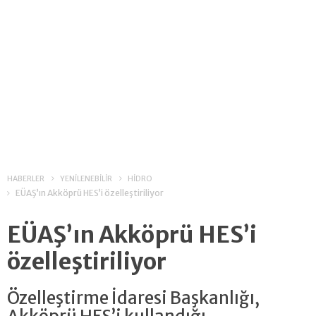
HABERLER
YENİLENEBİLİR
HİDRO
EÜAŞ’ın Akköprü HES’i özelleştiriliyor
EÜAŞ’ın Akköprü HES’i
özelleştiriliyor
Özelleştirme İdaresi Başkanlığı,