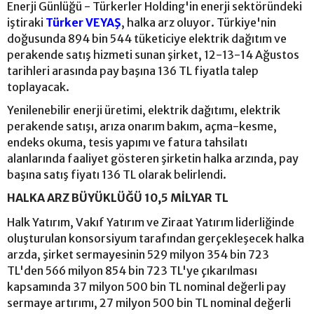
Enerji Günlüğü - Türkerler Holding'in enerji sektöründeki
iştiraki
Türker VEYAŞ
, halka arz oluyor. Türkiye'nin
doğusunda 894 bin 544 tüketiciye elektrik dağıtım ve
perakende satış hizmeti sunan şirket, 12-13-14 Ağustos
tarihleri arasında pay başına 136 TL fiyatla talep
toplayacak.
Yenilenebilir enerji üretimi, elektrik dağıtımı, elektrik
perakende satışı, arıza onarım bakım, açma-kesme,
endeks okuma, tesis yapımı ve fatura tahsilatı
alanlarında faaliyet gösteren şirketin halka arzında, pay
başına satış fiyatı 136 TL olarak belirlendi.
HALKA ARZ BÜYÜKLÜĞÜ 10,5 MİLYAR TL
Halk Yatırım, Vakıf Yatırım ve Ziraat Yatırım liderliğinde
oluşturulan konsorsiyum tarafından gerçekleşecek halka
arzda, şirket sermayesinin 529 milyon 354 bin 723
TL'den 566 milyon 854 bin 723 TL'ye çıkarılması
kapsamında 37 milyon 500 bin TL nominal değerli pay
sermaye artırımı, 27 milyon 500 bin TL nominal değerli