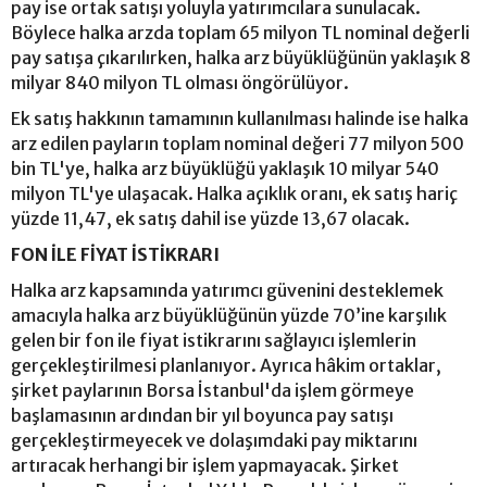
pay ise ortak satışı yoluyla yatırımcılara sunulacak.
Böylece halka arzda toplam 65 milyon TL nominal değerli
pay satışa çıkarılırken, halka arz büyüklüğünün yaklaşık 8
milyar 840 milyon TL olması öngörülüyor.
Ek satış hakkının tamamının kullanılması halinde ise halka
arz edilen payların toplam nominal değeri 77 milyon 500
bin TL'ye, halka arz büyüklüğü yaklaşık 10 milyar 540
milyon TL'ye ulaşacak. Halka açıklık oranı, ek satış hariç
yüzde 11,47, ek satış dahil ise yüzde 13,67 olacak.
FON İLE FİYAT İSTİKRARI
Halka arz kapsamında yatırımcı güvenini desteklemek
amacıyla halka arz büyüklüğünün yüzde 70’ine karşılık
gelen bir fon ile fiyat istikrarını sağlayıcı işlemlerin
gerçekleştirilmesi planlanıyor. Ayrıca hâkim ortaklar,
şirket paylarının Borsa İstanbul'da işlem görmeye
başlamasının ardından bir yıl boyunca pay satışı
gerçekleştirmeyecek ve dolaşımdaki pay miktarını
artıracak herhangi bir işlem yapmayacak. Şirket