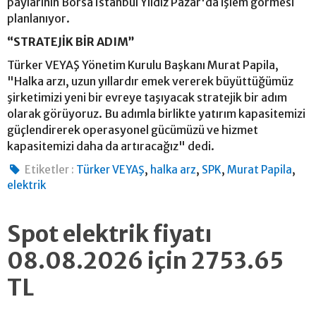
paylarının Borsa İstanbul Yıldız Pazar'da işlem görmesi
planlanıyor.
“STRATEJİK BİR ADIM”
Türker VEYAŞ Yönetim Kurulu Başkanı Murat Papila,
"Halka arzı, uzun yıllardır emek vererek büyüttüğümüz
şirketimizi yeni bir evreye taşıyacak stratejik bir adım
olarak görüyoruz. Bu adımla birlikte yatırım kapasitemizi
güçlendirerek operasyonel gücümüzü ve hizmet
kapasitemizi daha da artıracağız" dedi.
,
,
,
,
Etiketler :
Türker VEYAŞ
halka arz
SPK
Murat Papila
elektrik
Spot elektrik fiyatı
08.08.2026 için 2753.65
TL