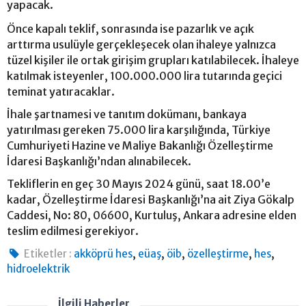
yapacak.
Önce kapalı teklif, sonrasında ise pazarlık ve açık
arttırma usulüyle gerçekleşecek olan ihaleye yalnızca
tüzel kişiler ile ortak girişim grupları katılabilecek. İhaleye
katılmak isteyenler, 100.000.000 lira tutarında geçici
teminat yatıracaklar.
İhale şartnamesi ve tanıtım dokümanı, bankaya
yatırılması gereken 75.000 lira karşılığında, Türkiye
Cumhuriyeti Hazine ve Maliye Bakanlığı Özelleştirme
İdaresi Başkanlığı’ndan alınabilecek.
Tekliflerin en geç 30 Mayıs 2024 günü, saat 18.00’e
kadar, Özelleştirme İdaresi Başkanlığı’na ait Ziya Gökalp
Caddesi, No: 80, 06600, Kurtuluş, Ankara adresine elden
teslim edilmesi gerekiyor.
,
,
,
,
,
Etiketler :
akköprü hes
eüaş
öib
özelleştirme
hes
hidroelektrik
İlgili Haberler