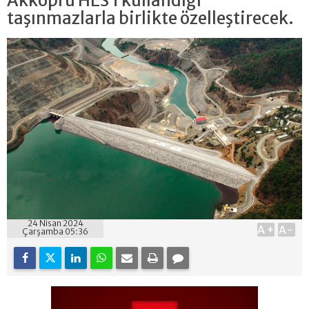
Akköprü HES’i kullandığı
taşınmazlarla birlikte özelleştirecek.
24 Nisan 2024
A+
A-
Çarşamba 05:36