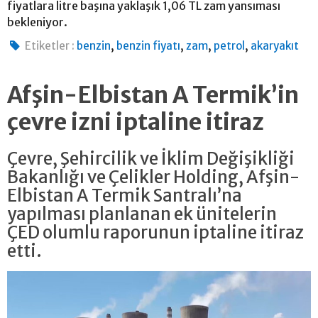
fiyatlara litre başına yaklaşık 1,06 TL zam yansıması
bekleniyor.
,
,
,
,
Etiketler :
benzin
benzin fiyatı
zam
petrol
akaryakıt
Afşin-Elbistan A Termik’in
çevre izni iptaline itiraz
Çevre, Şehircilik ve İklim Değişikliği
Bakanlığı ve Çelikler Holding, Afşin-
Elbistan A Termik Santralı’na
yapılması planlanan ek ünitelerin
ÇED olumlu raporunun iptaline itiraz
etti.