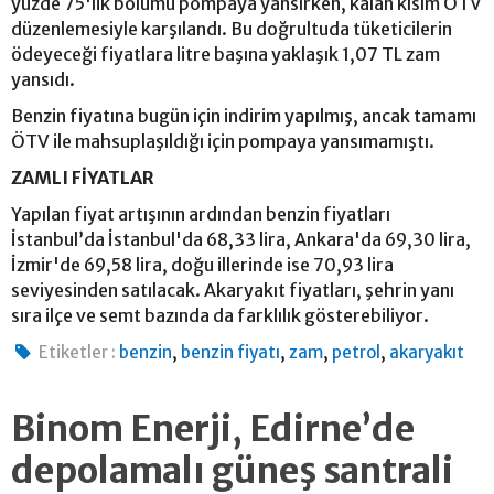
yüzde 75'lik bölümü pompaya yansırken, kalan kısım ÖTV
düzenlemesiyle karşılandı. Bu doğrultuda tüketicilerin
ödeyeceği fiyatlara litre başına yaklaşık 1,07 TL zam
yansıdı.
Benzin fiyatına bugün için indirim yapılmış, ancak tamamı
ÖTV ile mahsuplaşıldığı için pompaya yansımamıştı.
ZAMLI FİYATLAR
Yapılan fiyat artışının ardından benzin fiyatları
İstanbul’da İstanbul'da 68,33 lira, Ankara'da 69,30 lira,
İzmir'de 69,58 lira, doğu illerinde ise 70,93 lira
seviyesinden satılacak. Akaryakıt fiyatları, şehrin yanı
sıra ilçe ve semt bazında da farklılık gösterebiliyor.
,
,
,
,
Etiketler :
benzin
benzin fiyatı
zam
petrol
akaryakıt
Binom Enerji, Edirne’de
depolamalı güneş santrali