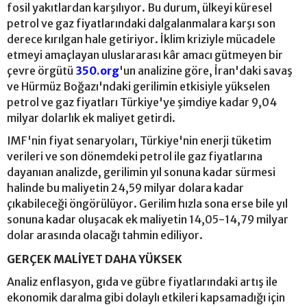
fosil yakıtlardan karşılıyor. Bu durum, ülkeyi küresel
petrol ve gaz fiyatlarındaki dalgalanmalara karşı son
derece kırılgan hale getiriyor. İklim kriziyle mücadele
etmeyi amaçlayan uluslararası kâr amacı gütmeyen bir
çevre örgütü
350.org
'un analizine göre, İran'daki savaş
ve Hürmüz Boğazı'ndaki gerilimin etkisiyle yükselen
petrol ve gaz fiyatları Türkiye'ye şimdiye kadar 9,04
milyar dolarlık ek maliyet getirdi.
IMF'nin fiyat senaryoları, Türkiye'nin enerji tüketim
verileri ve son dönemdeki petrol ile gaz fiyatlarına
dayanıan analizde, gerilimin yıl sonuna kadar sürmesi
halinde bu maliyetin 24,59 milyar dolara kadar
çıkabileceği öngörülüyor. Gerilim hızla sona erse bile yıl
sonuna kadar oluşacak ek maliyetin 14,05-14,79 milyar
dolar arasında olacağı tahmin ediliyor.
GERÇEK MALİYET DAHA YÜKSEK
Analiz enflasyon, gıda ve gübre fiyatlarındaki artış ile
ekonomik daralma gibi dolaylı etkileri kapsamadığı için