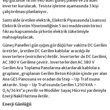
Wp gücünde 18 bin 980 adet güneş paneli ve 28 adet
inverter kurulacak. Tesiste işletme aşamasında 3 kişi
çalıştırılması planlanıyor.
Santralde üretilen elektrik, Elektrik Piyasasında Lisanssız
Elektrik Üretim Yönetmeliğinin 5 inci maddesinin birinci
fıkrası kapsamında şirketin elektrik tüketimiyle
mahsuplaşılacak.
Güneş Panelleri gün ışığını gördüğü her vakitte DC Gerilim
üretirler, üretilen DC Gerilim kablolar aracılığı ile
inverterlere (eviricilere) iletilir. İnverterler de DC Gerilimi,
AC 380 V Gerilime çevirir. İnverterlerden AC 380 V
Gerilim Ara Toplama Panolarına aktarılarak kablolara
gruplanır, gruplanan Gerilim Beton Köşkün içinde yer alan
Ana GES Panosuna ve oradan da Step – Up Trafosuna
aktarılır. Step – Up Trafosunda Gerilim 1.250 kVA –
0,4/36 kV’a çevrilir ve Modüler Sayaç Hücresi yardımıyla
Enerji Nakil Hattına iletilir.
Enerji Günlüğü