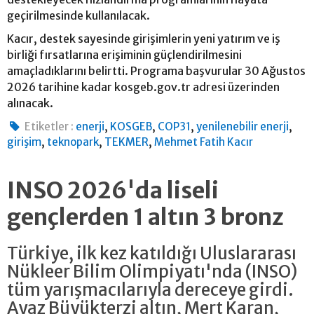
geçirilmesinde kullanılacak.
Kacır, destek sayesinde girişimlerin yeni yatırım ve iş
birliği fırsatlarına erişiminin güçlendirilmesini
amaçladıklarını belirtti. Programa başvurular 30 Ağustos
2026 tarihine kadar kosgeb.gov.tr adresi üzerinden
alınacak.
,
,
,
,
Etiketler :
enerji
KOSGEB
COP31
yenilenebilir enerji
,
,
,
girişim
teknopark
TEKMER
Mehmet Fatih Kacır
INSO 2026'da liseli
gençlerden 1 altın 3 bronz
Türkiye, ilk kez katıldığı Uluslararası
Nükleer Bilim Olimpiyatı'nda (INSO)
tüm yarışmacılarıyla dereceye girdi.
Ayaz Büyükterzi altın, Mert Karan,