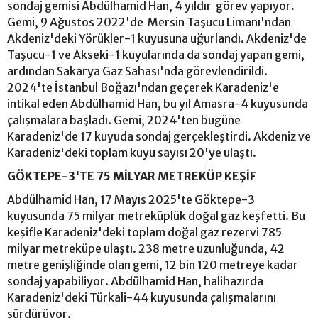
sondaj gemisi Abdülhamid Han, 4 yıldır görev yapıyor.
Gemi, 9 Ağustos 2022'de Mersin Taşucu Limanı'ndan
Akdeniz'deki Yörükler-1 kuyusuna uğurlandı. Akdeniz'de
Taşucu-1 ve Akseki-1 kuyularında da sondaj yapan gemi,
ardından Sakarya Gaz Sahası'nda görevlendirildi.
2024'te İstanbul Boğazı'ndan geçerek Karadeniz'e
intikal eden Abdülhamid Han, bu yıl Amasra-4 kuyusunda
çalışmalara başladı. Gemi, 2024'ten bugüne
Karadeniz'de 17 kuyuda sondaj gerçekleştirdi. Akdeniz ve
Karadeniz'deki toplam kuyu sayısı 20'ye ulaştı.
GÖKTEPE-3'TE 75 MİLYAR METREKÜP KEŞİF
Abdülhamid Han, 17 Mayıs 2025'te Göktepe-3
kuyusunda 75 milyar metreküplük doğal gaz keşfetti. Bu
keşifle Karadeniz'deki toplam doğal gaz rezervi 785
milyar metreküpe ulaştı. 238 metre uzunluğunda, 42
metre genişliğinde olan gemi, 12 bin 120 metreye kadar
sondaj yapabiliyor. Abdülhamid Han, halihazırda
Karadeniz'deki Türkali-44 kuyusunda çalışmalarını
sürdürüyor.