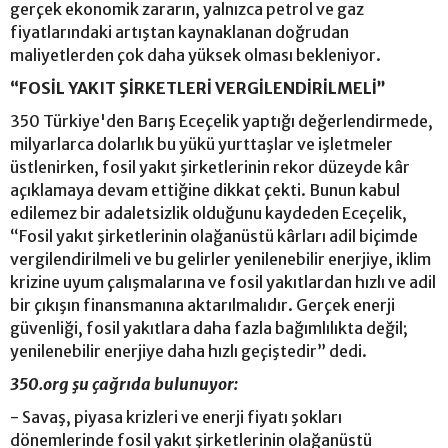
gerçek ekonomik zararın, yalnızca petrol ve gaz
fiyatlarındaki artıştan kaynaklanan doğrudan
maliyetlerden çok daha yüksek olması bekleniyor.
“FOSİL YAKIT ŞİRKETLERİ VERGİLENDİRİLMELİ”
350 Türkiye'den Barış Eceçelik yaptığı değerlendirmede,
milyarlarca dolarlık bu yükü yurttaşlar ve işletmeler
üstlenirken, fosil yakıt şirketlerinin rekor düzeyde kâr
açıklamaya devam ettiğine dikkat çekti. Bunun kabul
edilemez bir adaletsizlik olduğunu kaydeden Eceçelik,
“Fosil yakıt şirketlerinin olağanüstü kârları adil biçimde
vergilendirilmeli ve bu gelirler yenilenebilir enerjiye, iklim
krizine uyum çalışmalarına ve fosil yakıtlardan hızlı ve adil
bir çıkışın finansmanına aktarılmalıdır. Gerçek enerji
güvenliği, fosil yakıtlara daha fazla bağımlılıkta değil;
yenilenebilir enerjiye daha hızlı geçiştedir” dedi.
350.org şu çağrıda bulunuyor:
- Savaş, piyasa krizleri ve enerji fiyatı şokları
dönemlerinde fosil yakıt şirketlerinin olağanüstü