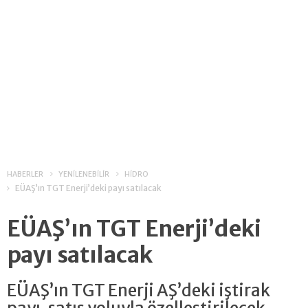
HABERLER
YENİLENEBİLİR
HİDRO
EÜAŞ’ın TGT Enerji’deki payı satılacak
EÜAŞ’ın TGT Enerji’deki
payı satılacak
EÜAŞ’ın TGT Enerji AŞ’deki iştirak