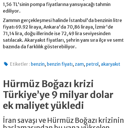
1,56 TL'sinin pompa fiyatlarına yansıyacağı tahmin
ediliyor.
Zammın gerçekleşmesi halinde İstanbul'da benzinin litre
fiyatı 69.92 liraya, Ankara'da 70,86 liraya, İzmir'de
71,14 lira, doğu illerinde ise 72,49 lira seviyesinden
satılacak. Akaryakıt fiyatları, şehrin yanı sıra ilçe ve semt
bazında da farklılık gösterebiliyor.
,
,
,
,
Etiketler :
benzin
benzin fiyatı
zam
petrol
akaryakıt
Hürmüz Boğazı krizi
Türkiye’ye 9 milyar dolar
ek maliyet yükledi
İran savaşı ve Hürmüz Boğazı krizinin
başlamasından bu yana yükselen