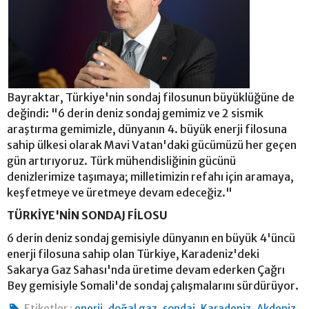
Bayraktar, Türkiye'nin sondaj filosunun büyüklüğüne de
değindi: "6 derin deniz sondaj gemimiz ve 2 sismik
araştırma gemimizle, dünyanın 4. büyük enerji filosuna
sahip ülkesi olarak Mavi Vatan'daki gücümüzü her geçen
gün artırıyoruz. Türk mühendisliğinin gücünü
denizlerimize taşımaya; milletimizin refahı için aramaya,
keşfetmeye ve üretmeye devam edeceğiz."
TÜRKİYE'NİN SONDAJ FİLOSU
6 derin deniz sondaj gemisiyle dünyanın en büyük 4'üncü
enerji filosuna sahip olan Türkiye, Karadeniz'deki
Sakarya Gaz Sahası'nda üretime devam ederken Çağrı
Bey gemisiyle Somali'de sondaj çalışmalarını sürdürüyor.
,
,
,
,
,
Etiketler :
enerji
doğal gaz
sondaj
Karadeniz
Akdeniz