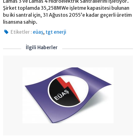
Lamas 3 ve Lamas 4 Hidroelektrik Santrallerini işletiyor.
Şirket toplamda 35,258MWe işletme kapasitesi bulunan
bu iki santral için, 31 Ağustos 2055’e kadar geçerli üretim
lisansına sahip.
,
Etiketler :
eüaş
tgt enerji
İlgili Haberler