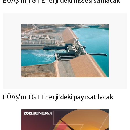
EÜAŞ’ın TGT Enerji’deki hissesi satılacak
EÜAŞ’ın TGT Enerji’deki payı satılacak