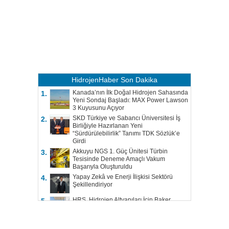
HidrojenHaber
Son Dakika
Kanada’nın İlk Doğal Hidrojen Sahasında
1.
Yeni Sondaj Başladı: MAX Power Lawson
3 Kuyusunu Açıyor
SKD Türkiye ve Sabancı Üniversitesi İş
2.
Birliğiyle Hazırlanan Yeni
“Sürdürülebilirlik” Tanımı TDK Sözlük’e
Girdi
Akkuyu NGS 1. Güç Ünitesi Türbin
3.
Tesisinde Deneme Amaçlı Vakum
Başarıyla Oluşturuldu
Yapay Zekâ ve Enerji İlişkisi Sektörü
4.
Şekillendiriyor
HRS, Hidrojen Altyapıları İçin Baker
5.
Hughes ile Çalışacak