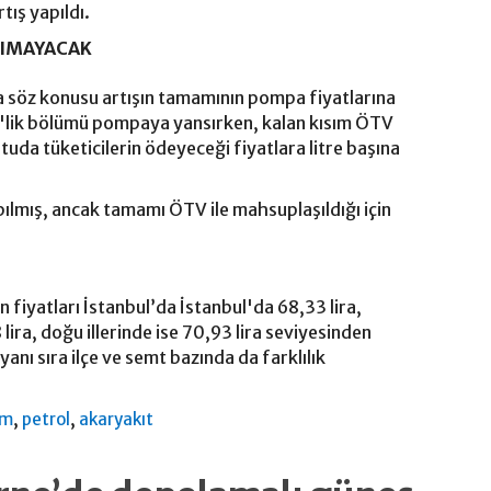
tış yapıldı.
SIMAYACAK
söz konusu artışın tamamının pompa fiyatlarına
5'lik bölümü pompaya yansırken, kalan kısım ÖTV
uda tüketicilerin ödeyeceği fiyatlara litre başına
pılmış, ancak tamamı ÖTV ile mahsuplaşıldığı için
n fiyatları İstanbul’da İstanbul'da 68,33 lira,
lira, doğu illerinde ise 70,93 lira seviyesinden
yanı sıra ilçe ve semt bazında da farklılık
,
,
am
petrol
akaryakıt