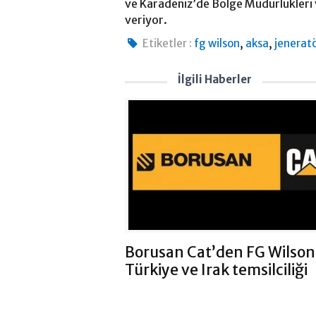
ve Karadeniz’de Bölge Müdürlükleri 
veriyor.
,
,
Etiketler :
fg wilson
aksa
jenerat
İlgili Haberler
Borusan Cat’den FG Wilson
Türkiye ve Irak temsilciliği