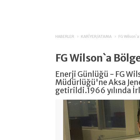
HABERLER
KARİYER/ATAMA
FG Wilson`a
FG Wilson`a Bölg
Enerji Günlüğü - FG Wil
Müdürlüğü'ne Aksa Je
getirildi.1966 yılında İ