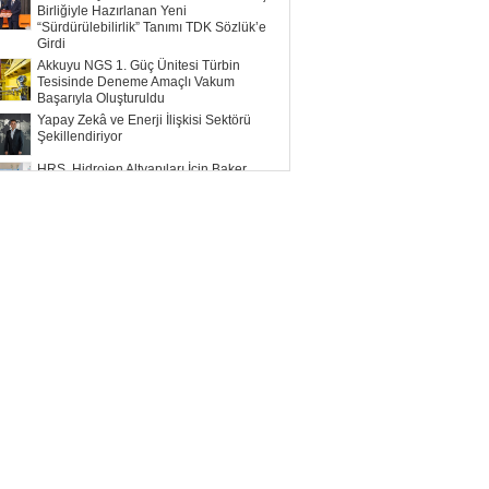
Birliğiyle Hazırlanan Yeni
“Sürdürülebilirlik” Tanımı TDK Sözlük’e
Girdi
Akkuyu NGS 1. Güç Ünitesi Türbin
Tesisinde Deneme Amaçlı Vakum
Başarıyla Oluşturuldu
Yapay Zekâ ve Enerji İlişkisi Sektörü
Şekillendiriyor
HRS, Hidrojen Altyapıları İçin Baker
Hughes ile Çalışacak