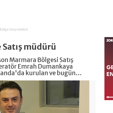
 Bölge Satış müdürü
e Satış müdürü
son Marmara Bölgesi Satış
neratör Emrah Dumankaya
rlanda'da kurulan ve bugün...