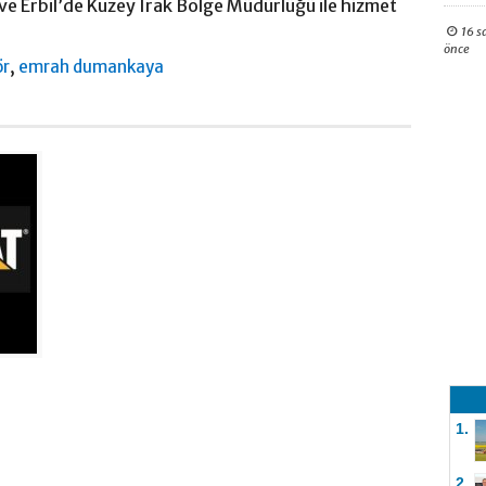
ve Erbil’de Kuzey Irak Bölge Müdürlüğü ile hizmet
16 s
önce
,
ör
emrah dumankaya
1.
2.