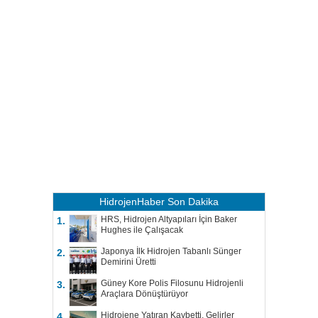
HidrojenHaber
Son Dakika
HRS, Hidrojen Altyapıları İçin Baker
1.
Hughes ile Çalışacak
Japonya İlk Hidrojen Tabanlı Sünger
2.
Demirini Üretti
Güney Kore Polis Filosunu Hidrojenli
3.
Araçlara Dönüştürüyor
Hidrojene Yatıran Kaybetti, Gelirler
4.