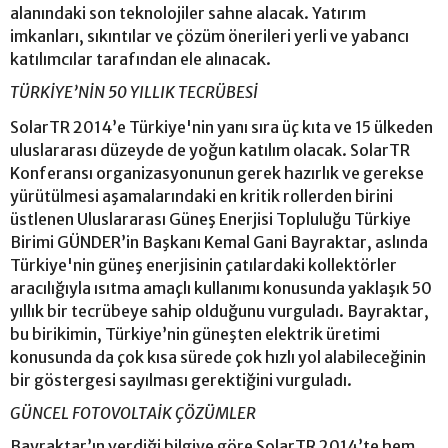
alanındaki son teknolojiler sahne alacak. Yatırım
imkanları, sıkıntılar ve çözüm önerileri yerli ve yabancı
katılımcılar tarafından ele alınacak.
TÜRKİYE’NİN 50 YILLIK TECRÜBESİ
SolarTR 2014’e Türkiye'nin yanı sıra üç kıta ve 15 ülkeden
uluslararası düzeyde de yoğun katılım olacak. SolarTR
Konferansı organizasyonunun gerek hazırlık ve gerekse
yürütülmesi aşamalarındaki en kritik rollerden birini
üstlenen Uluslararası Güneş Enerjisi Topluluğu Türkiye
Birimi GÜNDER’in Başkanı Kemal Gani Bayraktar, aslında
Türkiye'nin güneş enerjisinin çatılardaki kollektörler
aracılığıyla ısıtma amaçlı kullanımı konusunda yaklaşık 50
yıllık bir tecrübeye sahip olduğunu vurguladı. Bayraktar,
bu birikimin, Türkiye’nin güneşten elektrik üretimi
konusunda da çok kısa sürede çok hızlı yol alabileceğinin
bir göstergesi sayılması gerektiğini vurguladı.
GÜNCEL FOTOVOLTAİK ÇÖZÜMLER
Bayraktar’ın verdiği bilgiye göre SolarTR 2014’te hem