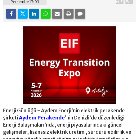
A+
A-
Perşembe 17:03
Enerji Günlüğü - Aydem Enerji’nin elektrik perakende
şirketi
Aydem Perakende
’nin Denizli’de düzenlediği
Enerji Buluşmaları’nda, enerji piyasalarındaki güncel
gelişmeler, lisanssız elektrik üretimi, sürdürülebilirlik ve
sanayiye yönelik enerji çözümleri sektör temsilcileriyle