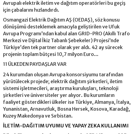
Avrupalı elektrik iletim ve dağıtım operatörleri bu geçiş
için çabalarını hızlandırdı.
Osmangazi Elektrik Dağıtım AŞ (OEDAŞ), söz konusu
dönüşümü desteklemek amacıyla geliştirilen ve Ufuk
Avrupa Programı’ndan kabul alan GRID-PRO (Akıllı Trafo
Merkezi ve Dijital İkiz Tabanlı Şebekeler) Projesi’nde
Türkiye’den tek partner olarak yer aldı. 42 ay sürecek
projenin toplam bütçesi 10,7 milyon Euro...
11 ÜLKEDEN PAYDAŞLAR VAR
24 kurumdan oluşan Avrupa konsorsiyumu tarafından
yürütülecek projede; elektrik dağıtım şirketleri, iletim
sistemi işletmecileri, araştırma kuruluşları, teknoloji
şirketleri ve üniversiteler yer alıyor. Bu kurumların
faaliyet gösterdikleri ülkeler ise Türkiye, Almanya, İtalya,
Yunanistan, Arnavutluk, Bosna Hersek, Kosova, Karadağ,
Kuzey Makedonya ve Sırbistan.
İLETİM-DAĞITIM UYUMU VE YAPAY ZEKA KULLANIMI