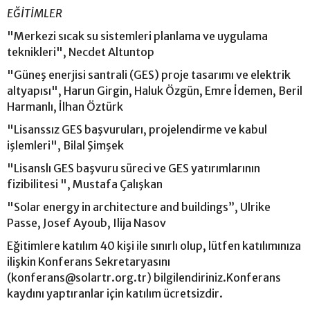
EĞİTİMLER
"Merkezi sıcak su sistemleri planlama ve uygulama
teknikleri", Necdet Altuntop
"Güneş enerjisi santrali (GES) proje tasarımı ve elektrik
altyapısı", Harun Girgin, Haluk Özgün, Emre İdemen, Beril
Harmanlı, İlhan Öztürk
"Lisanssız GES başvuruları, projelendirme ve kabul
işlemleri", Bilal Şimşek
"Lisanslı GES başvuru süreci ve GES yatırımlarının
fizibilitesi ", Mustafa Çalışkan
"Solar energy in architecture and buildings”, Ulrike
Passe, Josef Ayoub, Ilija Nasov
Eğitimlere katılım 40 kişi ile sınırlı olup, lütfen katılımınıza
ilişkin Konferans Sekretaryasını
(
konferans@solartr.org.tr
) bilgilendiriniz.Konferans
kaydını yaptıranlar için katılım ücretsizdir.