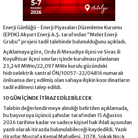
Enerji Günlüğü - Enerji Piyasaları Düzenleme Kurumu
(EPDK) Akyurt Enerji A.Ş. tarafından “Melet Enerji
Grubu” projesi tadil talebinde bulunulduğunu açıkladı.
Açıklamaya göre, Ordu ili Mesudiye ilçesi ve Sivas ili
Koyulhisar ilçesi sınırları içinde kurulması planlanan
23,249 MWm/22,097 MWe kurulu gücündeki
hidroelektrik santral ÖN/10057-22/04816 numaralı
önlisansa derç edilmiş olan sahaya ilişkin koordinatların
tadil edilmesi talep edildi.
10 GÜN İÇİNDE İTİRAZ EDİLEBİLECEK
Talebin değerlendirmeye alındığı belirtilen açıklamada,
bu başvuruya üçüncü şahıslar tarafından 15 Ağustos
2026 tarihine kadar ve sadece kişisel hak ihlali açısından
yazılı olarak itirazda bulunulabileceği kaydedildi. Yazılı
itirazlar Mustafa Kemal Mahallesi, 2078. Sokak No:4