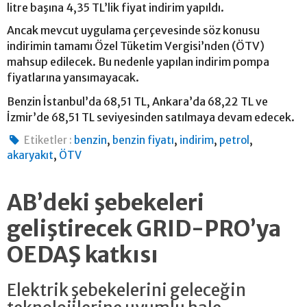
litre başına 4,35 TL’lik fiyat indirim yapıldı.
Ancak mevcut uygulama çerçevesinde söz konusu
indirimin tamamı Özel Tüketim Vergisi’nden (ÖTV)
mahsup edilecek. Bu nedenle yapılan indirim pompa
fiyatlarına yansımayacak.
Benzin İstanbul’da 68,51 TL, Ankara’da 68,22 TL ve
İzmir’de 68,51 TL seviyesinden satılmaya devam edecek.
,
,
,
,
Etiketler :
benzin
benzin fiyatı
indirim
petrol
,
akaryakıt
ÖTV
AB’deki şebekeleri
geliştirecek GRID-PRO’ya
OEDAŞ katkısı
Elektrik şebekelerini geleceğin