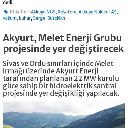
dedi.
,
,
,
Etiketler :
Akkuyu NGS
Rosatom
Akkuyu Nükleer AŞ
,
,
vakum
buhar
Sergei Butckikh
Akyurt, Melet Enerji Grubu
projesinde yer değiştirecek
Sivas ve Ordu sınırları içinde Melet
Irmağı üzerinde Akyurt Enerji
tarafından planlanan 22 MW kurulu
güce sahip bir hidroelektrik santral
projesinde yer değişikliği yapılacak.