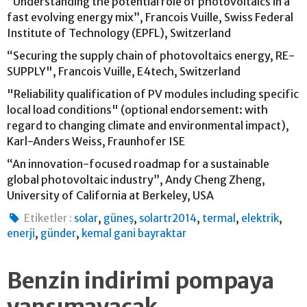
“Understanding the potential role of photovoltaics in a
fast evolving energy mix”, Francois Vuille, Swiss Federal
Institute of Technology (EPFL), Switzerland
“Securing the supply chain of photovoltaics energy, RE-
SUPPLY", Francois Vuille, E4tech, Switzerland
"Reliability qualification of PV modules including specific
local load conditions" (optional endorsement: with
regard to changing climate and environmental impact),
Karl-Anders Weiss, Fraunhofer ISE
“An innovation-focused roadmap for a sustainable
global photovoltaic industry”, Andy Cheng Zheng,
University of California at Berkeley, USA
,
,
,
,
,
Etiketler :
solar
güneş
solartr2014
termal
elektrik
,
,
enerji
günder
kemal gani bayraktar
Benzin indirimi pompaya
yansımayacak