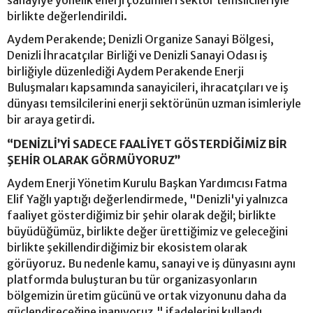
birlikte değerlendirildi.
Aydem Perakende; Denizli Organize Sanayi Bölgesi,
Denizli İhracatçılar Birliği ve Denizli Sanayi Odası iş
birliğiyle düzenlediği Aydem Perakende Enerji
Buluşmaları kapsamında sanayicileri, ihracatçıları ve iş
dünyası temsilcilerini enerji sektörünün uzman isimleriyle
bir araya getirdi.
“DENİZLİ’Yİ SADECE FAALİYET GÖSTERDİĞİMİZ BİR
ŞEHİR OLARAK GÖRMÜYORUZ”
Aydem Enerji Yönetim Kurulu Başkan Yardımcısı Fatma
Elif Yağlı yaptığı değerlendirmede, "Denizli'yi yalnızca
faaliyet gösterdiğimiz bir şehir olarak değil; birlikte
büyüdüğümüz, birlikte değer ürettiğimiz ve geleceğini
birlikte şekillendirdiğimiz bir ekosistem olarak
görüyoruz. Bu nedenle kamu, sanayi ve iş dünyasını aynı
platformda buluşturan bu tür organizasyonların
bölgemizin üretim gücünü ve ortak vizyonunu daha da
güçlendireceğine inanıyoruz." ifadelerini kullandı.