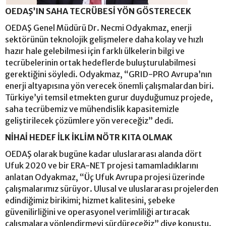
OEDAŞ’IN SAHA TECRÜBESİ YÖN GÖSTERECEK
OEDAŞ Genel Müdürü Dr. Necmi Odyakmaz, enerji
sektörünün teknolojik gelişmelere daha kolay ve hızlı
hazır hale gelebilmesi için farklı ülkelerin bilgi ve
tecrübelerinin ortak hedeflerde buluşturulabilmesi
gerektiğini söyledi. Odyakmaz, “GRID-PRO Avrupa’nın
enerji altyapısına yön verecek önemli çalışmalardan biri.
Türkiye’yi temsil etmekten gurur duyduğumuz projede,
saha tecrübemiz ve mühendislik kapasitemizle
geliştirilecek çözümlere yön vereceğiz” dedi.
NİHAİ HEDEF İLK İKLİM NÖTR KITA OLMAK
OEDAŞ olarak bugüne kadar uluslararası alanda dört
Ufuk 2020 ve bir ERA-NET projesi tamamladıklarını
anlatan Odyakmaz, “Üç Ufuk Avrupa projesi üzerinde
çalışmalarımız sürüyor. Ulusal ve uluslararası projelerden
edindiğimiz birikimi; hizmet kalitesini, şebeke
güvenilirliğini ve operasyonel verimliliği artıracak
çalışmalara yönlendirmeyi sürdüreceğiz” diye konuştu.