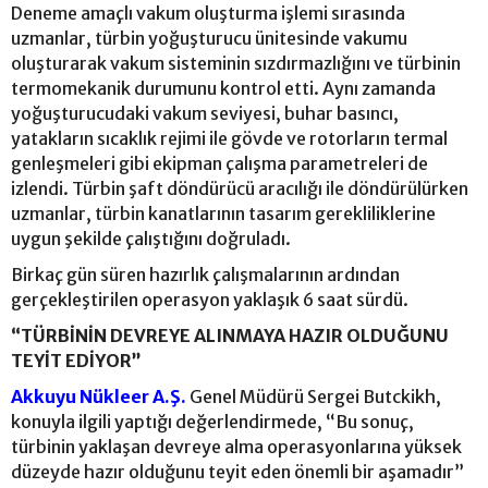
Deneme amaçlı vakum oluşturma işlemi sırasında
uzmanlar, türbin yoğuşturucu ünitesinde vakumu
oluşturarak vakum sisteminin sızdırmazlığını ve türbinin
termomekanik durumunu kontrol etti. Aynı zamanda
yoğuşturucudaki vakum seviyesi, buhar basıncı,
yatakların sıcaklık rejimi ile gövde ve rotorların termal
genleşmeleri gibi ekipman çalışma parametreleri de
izlendi. Türbin şaft döndürücü aracılığı ile döndürülürken
uzmanlar, türbin kanatlarının tasarım gerekliliklerine
uygun şekilde çalıştığını doğruladı.
Birkaç gün süren hazırlık çalışmalarının ardından
gerçekleştirilen operasyon yaklaşık 6 saat sürdü.
“TÜRBİNİN DEVREYE ALINMAYA HAZIR OLDUĞUNU
TEYİT EDİYOR”
Akkuyu Nükleer A.Ş.
Genel Müdürü Sergei Butckikh,
konuyla ilgili yaptığı değerlendirmede, “Bu sonuç,
türbinin yaklaşan devreye alma operasyonlarına yüksek
düzeyde hazır olduğunu teyit eden önemli bir aşamadır”