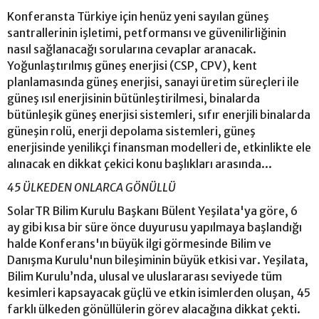
Konferansta Türkiye için henüz yeni sayılan güneş
santrallerinin işletimi, petformansı ve güvenilirliğinin
nasıl sağlanacağı sorularına cevaplar aranacak.
Yoğunlaştırılmış güneş enerjisi (CSP, CPV), kent
planlamasında güneş enerjisi, sanayi üretim süreçleri ile
güneş ısıl enerjisinin bütünleştirilmesi, binalarda
bütünleşik güneş enerjisi sistemleri, sıfır enerjili binalarda
güneşin rolü, enerji depolama sistemleri, güneş
enerjisinde yenilikçi finansman modelleri de, etkinlikte ele
alınacak en dikkat çekici konu başlıkları arasında...
45 ÜLKEDEN ONLARCA GÖNÜLLÜ
SolarTR Bilim Kurulu Başkanı Bülent Yeşilata'ya göre, 6
ay gibi kısa bir süre önce duyurusu yapılmaya başlandığı
halde Konferans'ın büyük ilgi görmesinde Bilim ve
Danışma Kurulu'nun bileşiminin büyük etkisi var. Yeşilata,
Bilim Kurulu’nda, ulusal ve uluslararası seviyede tüm
kesimleri kapsayacak güçlü ve etkin isimlerden oluşan, 45
farklı ülkeden gönüllülerin görev alacağına dikkat çekti.