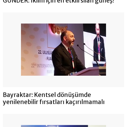
GÜNDER: İklim için en etkili silah güneş!
Bayraktar: Kentsel dönüşümde
yenilenebilir fırsatları kaçırılmamalı