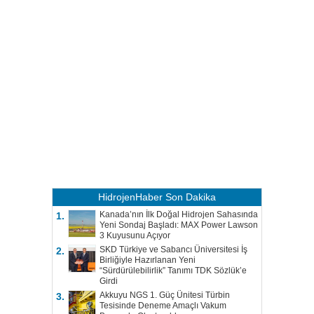
HidrojenHaber
Son Dakika
Kanada’nın İlk Doğal Hidrojen Sahasında
1.
Yeni Sondaj Başladı: MAX Power Lawson
3 Kuyusunu Açıyor
SKD Türkiye ve Sabancı Üniversitesi İş
2.
Birliğiyle Hazırlanan Yeni
“Sürdürülebilirlik” Tanımı TDK Sözlük’e
Girdi
Akkuyu NGS 1. Güç Ünitesi Türbin
3.
Tesisinde Deneme Amaçlı Vakum