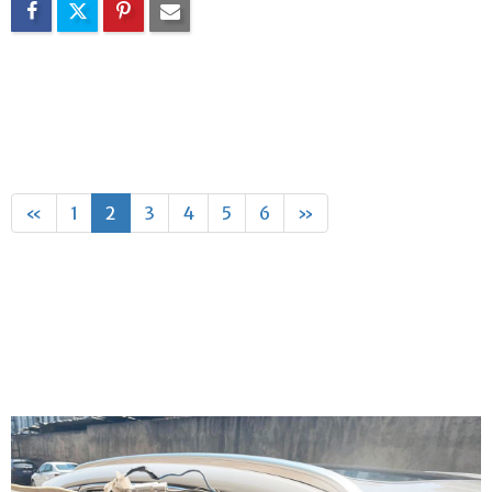
«
1
2
3
4
5
6
»