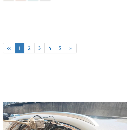
«
1
2
3
4
5
»