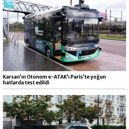
Karsan’ın Otonom e-ATAK’ı Paris’te yoğun
hatlarda test edildi