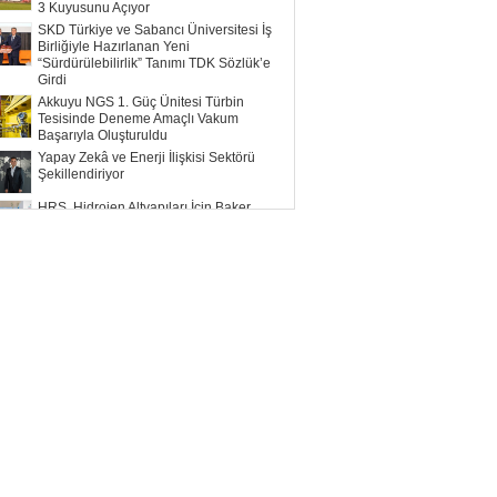
3 Kuyusunu Açıyor
SKD Türkiye ve Sabancı Üniversitesi İş
Birliğiyle Hazırlanan Yeni
“Sürdürülebilirlik” Tanımı TDK Sözlük’e
Girdi
Akkuyu NGS 1. Güç Ünitesi Türbin
Tesisinde Deneme Amaçlı Vakum
Başarıyla Oluşturuldu
Yapay Zekâ ve Enerji İlişkisi Sektörü
Şekillendiriyor
HRS, Hidrojen Altyapıları İçin Baker
Hughes ile Çalışacak