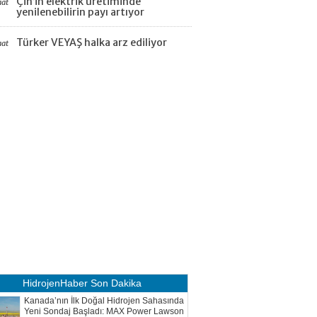
Çin’in elektrik üretiminde
aat
yenilenebilirin payı artıyor
Türker VEYAŞ halka arz ediliyor
aat
HidrojenHaber
Son Dakika
Kanada’nın İlk Doğal Hidrojen Sahasında
Yeni Sondaj Başladı: MAX Power Lawson