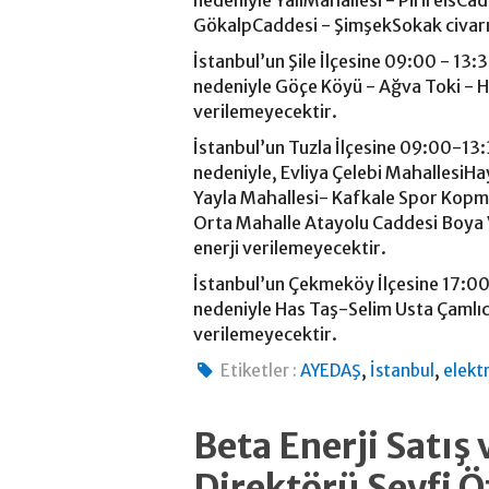
nedeniyle YalıMahallesi - PirireisCa
GökalpCaddesi - ŞimşekSokak civarın
İstanbul’un Şile İlçesine 09:00 - 13:
nedeniyle Göçe Köyü - Ağva Toki - H
verilemeyecektir.
İstanbul’un Tuzla İlçesine 09:00-13:
nedeniyle, Evliya Çelebi MahallesiHa
Yayla Mahallesi- Kafkale Spor Kopmp
Orta Mahalle Atayolu Caddesi Boya Ve
enerji verilemeyecektir.
İstanbul’un Çekmeköy İlçesine 17:00
nedeniyle Has Taş-Selim Usta Çamlıca
verilemeyecektir.
,
,
Etiketler :
AYEDAŞ
İstanbul
elektr
Beta Enerji Satış 
Direktörü Seyfi Ö