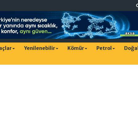
raçlar
Yenilenebilir
Kömür
Petrol
Doğa