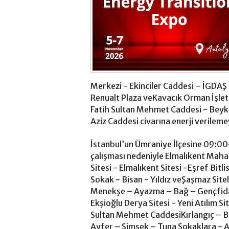
Merkezi - Ekinciler Caddesi – İGDAŞ 
Renualt Plaza veKavacık Orman İşle
Fatih Sultan Mehmet Caddesi - Beyko
Aziz Caddesi civarına enerji verileme
İstanbul’un Ümraniye İlçesine 09:00-
çalışması nedeniyle Elmalıkent Maha
Sitesi - Elmalıkent Sitesi -Eşref Bitli
Sokak - Bisan - Yıldız veŞaşmaz Sit
Menekşe – Ayazma – Bağ – Gençfidan
Ekşioğlu Derya Sitesi - Yeni Atılım Si
Sultan Mehmet CaddesiKırlangıç – Ba
Ayfer – Şimşek – Tuna Sokaklara - 