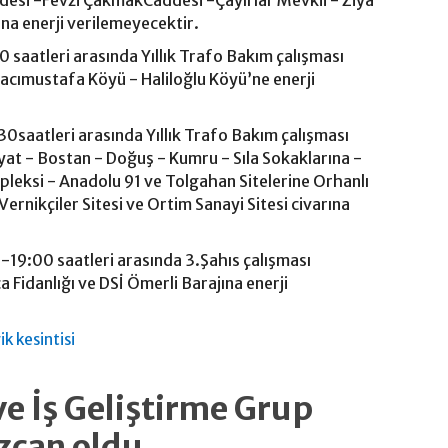
ddesi -Fevzi ÇakmakCaddesi -Çayırlar Mevkii - Ziya
a enerji verilemeyecektir.
30 saatleri arasında Yıllık Trafo Bakım çalışması
acımustafa Köyü - Haliloğlu Köyü’ne enerji
30saatleri arasında Yıllık Trafo Bakım çalışması
yat - Bostan - Doğuş - Kumru - Sıla Sokaklarına -
leksi - Anadolu 91 ve Tolgahan Sitelerine Orhanlı
rnikçiler Sitesi ve Ortim Sanayi Sitesi civarına
-19:00 saatleri arasında 3.Şahıs çalışması
 Fidanlığı ve DSİ Ömerli Barajına enerji
ik kesintisi
ve İş Geliştirme Grup
zcan oldu