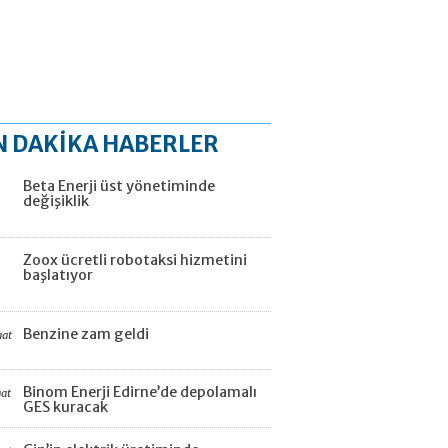
N DAKİKA HABERLER
Beta Enerji üst yönetiminde
değişiklik
Zoox ücretli robotaksi hizmetini
başlatıyor
Benzine zam geldi
aat
Binom Enerji Edirne’de depolamalı
aat
GES kuracak