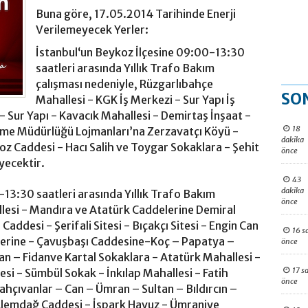
Buna göre, 17.05.2014 Tarihinde Enerji
Verilemeyecek Yerler:
İstanbul‘un Beykoz İlçesine 09:00-13:30
saatleri arasında Yıllık Trafo Bakım
çalışması nedeniyle, Rüzgarlıbahçe
SO
Mahallesi - KGK İş Merkezi - Sur Yapı İş
- Sur Yapı - Kavacık Mahallesi - Demirtaş İnşaat -
18
tme Müdürlüğü Lojmanları’na Zerzavatçı Köyü -
dakika
z Caddesi - Hacı Salih ve Toygar Sokaklara - Şehit
önce
yecektir.
43
dakika
13:30 saatleri arasında Yıllık Trafo Bakım
önce
llesi - Mandıra ve Atatürk Caddelerine Demiral
s Caddesi - Şerifali Sitesi - Bıçakçı Sitesi - Engin Can
16 s
elerine - Çavuşbaşı Caddesine-Koç – Papatya –
önce
 – Fidanve Kartal Sokaklara - Atatürk Mahallesi -
17 s
tesi - Sümbül Sokak - İnkılap Mahallesi - Fatih
önce
hçıvanlar – Can – Ümran – Sultan – Bıldırcın –
Alemdağ Caddesi - İspark Havuz - Ümraniye