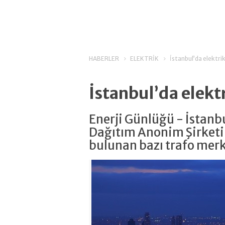
HABERLER
ELEKTRİK
İstanbul’da elektrik
İstanbul’da elektr
Enerji Günlüğü - İstanb
Dağıtım Anonim Şirketi
bulunan bazı trafo merk