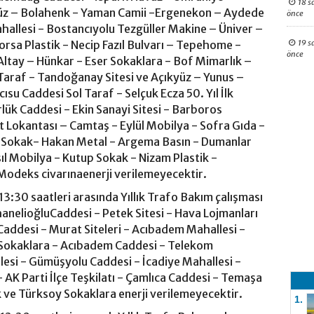
18 s
 Düz – Bolahenk - Yaman Camii -Ergenekon – Aydede
önce
hallesi - Bostancıyolu Tezgüller Makine – Üniver –
19 s
rsa Plastik - Necip Fazıl Bulvarı – Tepehome -
önce
ltay – Hünkar - Eser Sokaklara - Bof Mimarlık –
araf - Tandoğanay Sitesi ve Açıkyüz – Yunus –
su Caddesi Sol Taraf - Selçuk Ecza 50. Yıl İlk
ük Caddesi - Ekin Sanayi Sitesi - Barboros
t Lokantası – Camtaş - Eylül Mobilya - Sofra Gıda -
it Sokak- Hakan Metal - Argema Basın - Dumanlar
Isıl Mobilya - Kutup Sokak - Nizam Plastik -
eModeks civarınaenerji verilemeyecektir.
3:30 saatleri arasında Yıllık Trafo Bakım çalışması
anelioğluCaddesi - Petek Sitesi - Hava Lojmanları
 Caddesi - Murat Siteleri - Acıbadem Mahallesi -
 Sokaklara - Acıbadem Caddesi - Telekom
esi - Gümüşyolu Caddesi - İcadiye Mahallesi -
- AK Parti İlçe Teşkilatı - Çamlıca Caddesi - Temaşa
 ve Türksoy Sokaklara enerji verilemeyecektir.
1.