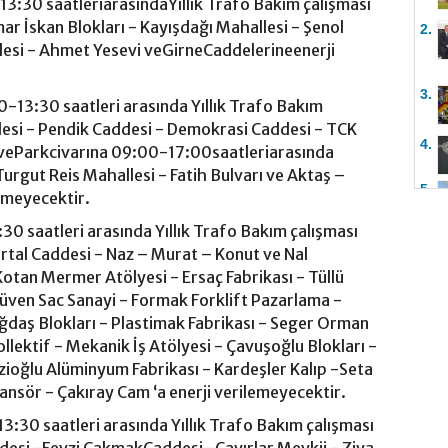
13:30 saatleriarasındaYıllık Trafo Bakım çalışması
ar İskan Blokları - Kayışdağı Mahallesi - Şenol
2.
lesi - Ahmet Yesevi veGirneCaddelerineenerji
3.
00-13:30 saatleri arasında Yıllık Trafo Bakım
lesi - Pendik Caddesi - Demokrasi Caddesi - TCK
4.
veParkcivarına 09:00-17:00saatleriarasında
urgut Reis Mahallesi - Fatih Bulvarı ve Aktaş –
5.
emeyecektir.
30 saatleri arasında Yıllık Trafo Bakım çalışması
rtal Caddesi - Naz – Murat – Konut ve Nal
Kotan Mermer Atölyesi - Ersaç Fabrikası - Tüllü
üven Sac Sanayi - Formak Forklift Pazarlama -
ağdaş Blokları - Plastimak Fabrikası - Seger Orman
llektif - Mekanik İş Atölyesi - Çavuşoğlu Blokları -
Gazioğlu Alüminyum Fabrikası - Kardeşler Kalıp -Seta
sansör - Çakıray Cam ‘a enerji verilemeyecektir.
3:30 saatleri arasında Yıllık Trafo Bakım çalışması