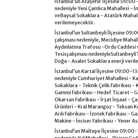
İstanbul’un Ataşehir İlçesine 09:00-
nedeniyle Yeni Çamlıca Mahallesi - İm
veBaysal Sokaklara - Atatürk Mahal
verilemeyecektir.
İstanbul‘un Sultanbeyli İlçesine 09:
çalışması nedeniyle, Mecidiye Mahal
Aydınlatma Trafosu -Ordu Caddesi 
Tesisçalışması nedeniyleSultanbeyliT
Doğa - Asalet Sokaklara enerji veril
İstanbul’un Kartal İlçesine 09:00-13:
nedeniyle Cumhuriyet Mahallesi - Ka
Sokaklara - Teknik Çelik Fabrikası - 
Gammi Fabrikası - Hedef Ticaret - G
Okarsan Fabrikası - İrşat İnşaat - Ç
Ürünleri - Kral Marangoz - Teksan Ko
Arılı Fabrikası - İzotek Fabrikası - 
Makine - İnciser Fabrikası - Yener A
İstanbul‘un Maltepe İlçesine 09:00-1