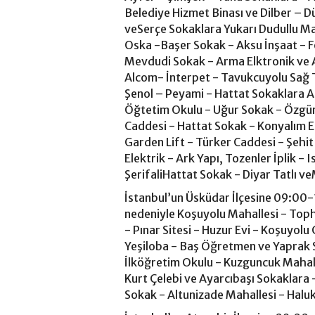
Belediye Hizmet Binası ve Dilber –
veSerçe Sokaklara Yukarı Dudullu Ma
Oska -Başer Sokak - Aksu İnşaat - Fo
Mevdudi Sokak - Arma Elktronik ve A
Alcom- İnterpet - Tavukcuyolu Sağ T
Şenol – Peyami - Hattat Sokaklara Acı
Öğtetim Okulu - Uğur Sokak - Özgürl
Caddesi - Hattat Sokak - Konyalım E
Garden Lift - Türker Caddesi - Şeh
Elektrik - Ark Yapı, Tozenler İplik - 
ŞerifaliHattat Sokak - Diyar Tatlı v
İstanbul’un Üsküdar İlçesine 09:00-1
nedeniyle Koşuyolu Mahallesi - Toph
- Pınar Sitesi - Huzur Evi - Koşuyolu
Yeşiloba - Baş Öğretmen ve Yaprak
İlköğretim Okulu - Kuzguncuk Mahall
Kurt Çelebi ve Ayarcıbaşı Sokaklara 
Sokak - Altunizade Mahallesi - Haluk