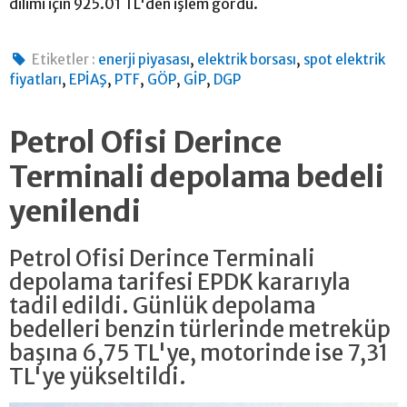
dilimi için 925.01 TL'den işlem gördü.
,
,
Etiketler :
enerji piyasası
elektrik borsası
spot elektrik
,
,
,
,
,
fiyatları
EPİAŞ
PTF
GÖP
GİP
DGP
Petrol Ofisi Derince
Terminali depolama bedeli
yenilendi
Petrol Ofisi Derince Terminali
depolama tarifesi EPDK kararıyla
tadil edildi. Günlük depolama
bedelleri benzin türlerinde metreküp
başına 6,75 TL'ye, motorinde ise 7,31
TL'ye yükseltildi.