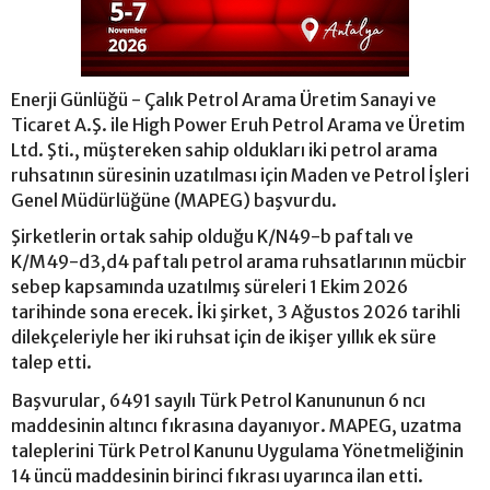
Enerji Günlüğü - Çalık Petrol Arama Üretim Sanayi ve
Ticaret A.Ş. ile High Power Eruh Petrol Arama ve Üretim
Ltd. Şti., müştereken sahip oldukları iki petrol arama
ruhsatının süresinin uzatılması için Maden ve Petrol İşleri
Genel Müdürlüğüne (MAPEG) başvurdu.
Şirketlerin ortak sahip olduğu K/N49-b paftalı ve
K/M49-d3,d4 paftalı petrol arama ruhsatlarının mücbir
sebep kapsamında uzatılmış süreleri 1 Ekim 2026
tarihinde sona erecek. İki şirket, 3 Ağustos 2026 tarihli
dilekçeleriyle her iki ruhsat için de ikişer yıllık ek süre
talep etti.
Başvurular, 6491 sayılı Türk Petrol Kanununun 6 ncı
maddesinin altıncı fıkrasına dayanıyor. MAPEG, uzatma
taleplerini Türk Petrol Kanunu Uygulama Yönetmeliğinin
14 üncü maddesinin birinci fıkrası uyarınca ilan etti.