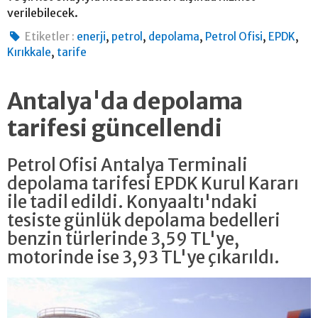
verilebilecek.
,
,
,
,
,
Etiketler :
enerji
petrol
depolama
Petrol Ofisi
EPDK
,
Kırıkkale
tarife
Antalya'da depolama
tarifesi güncellendi
Petrol Ofisi Antalya Terminali
depolama tarifesi EPDK Kurul Kararı
ile tadil edildi. Konyaaltı'ndaki
tesiste günlük depolama bedelleri
benzin türlerinde 3,59 TL'ye,
motorinde ise 3,93 TL'ye çıkarıldı.