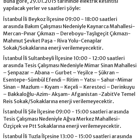
Buna göre, 29.01.2015 tarihinde elektrik kesintisi
yapılacak yerler ve saatleri şöyle:
İstanbul İli Beykoz İlçesine 09:00 - 18:00 saatleri
arasında Bakım Çalışması Nedeniyle Kaynarca Mahallesi-
Mercan-Pınar Çıkmazı – Dereboyu-Taşlıgeçit Çıkmazı-
Mahmut Şevket Paşa - Riva Yolu-Cenaplar
Sokak/Sokaklarına enerji verilemeyecektir.
İstanbul İli Sultanbeyli İlçesine 10:00 - 12:00 saatleri
arasında Tesis Çalışması Nedeniyle Mimar Sinan Mahallesi
– Şenpazar – Abana – Gurbet – Yeşilce – Şükran –
Esentepe-Sümbül Efendi – Ritim – Yatsı – Sahur-Mimar
Sinan – Mazlum – Kıyam – Keçeli – Keresteci – Derinkuyu
– Bakkaloğlu-Azim- Akşam- Afganistan -ZabitVe Temel
Reis Sokak/Sokaklarına enerji verilemeyecektir.
İstanbul İli Şile İlçesine 09:00 - 15:00 saatleri arasında
Tesis Çalışması Nedeniyle Ağva Merkez Mahallesi-
Özçiçek ve Ptt Sokaklarına enerji verilemeyecektir.
İstanbul İli Tuzla İlçesine 13:00 - 15:00 saatleri arasında