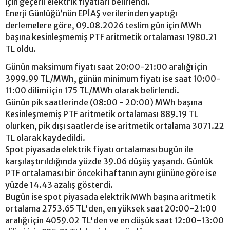
için geçerli elektrik fiyatları belirlendi.
Enerji Günlüğü’nün EPİAŞ verilerinden yaptığı
derlemelere göre, 09.08.2026 teslim gün için MWh
başına kesinleşmemiş PTF aritmetik ortalaması 1980.21
TL oldu.
Günün maksimum fiyatı saat 20:00-21:00 aralığı için
3999.99 TL/MWh, günün minimum fiyatı ise saat 10:00-
11:00 dilimi için 175 TL/MWh olarak belirlendi.
Günün pik saatlerinde (08:00 - 20:00) MWh başına
Kesinleşmemiş PTF aritmetik ortalaması 889.19 TL
olurken, pik dışı saatlerde ise aritmetik ortalama 3071.22
TL olarak kaydedildi.
Spot piyasada elektrik fiyatı ortalaması bugün ile
karşılaştırıldığında yüzde 39.06 düşüş yaşandı. Günlük
PTF ortalaması bir önceki haftanın aynı gününe göre ise
yüzde 14.43 azalış gösterdi.
Bugün ise spot piyasada elektrik MWh başına aritmetik
ortalama 2753.65 TL'den, en yüksek saat 20:00-21:00
aralığı için 4059.02 TL'den ve en düşük saat 12:00-13:00