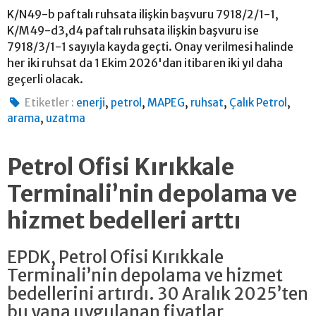
K/N49-b paftalı ruhsata ilişkin başvuru 7918/2/1-1,
K/M49-d3,d4 paftalı ruhsata ilişkin başvuru ise
7918/3/1-1 sayıyla kayda geçti. Onay verilmesi halinde
her iki ruhsat da 1 Ekim 2026'dan itibaren iki yıl daha
geçerli olacak.
,
,
,
,
,
Etiketler :
enerji
petrol
MAPEG
ruhsat
Çalık Petrol
,
arama
uzatma
Petrol Ofisi Kırıkkale
Terminali’nin depolama ve
hizmet bedelleri arttı
EPDK, Petrol Ofisi Kırıkkale
Terminali’nin depolama ve hizmet
bedellerini artırdı. 30 Aralık 2025’ten
bu yana uygulanan fiyatlar