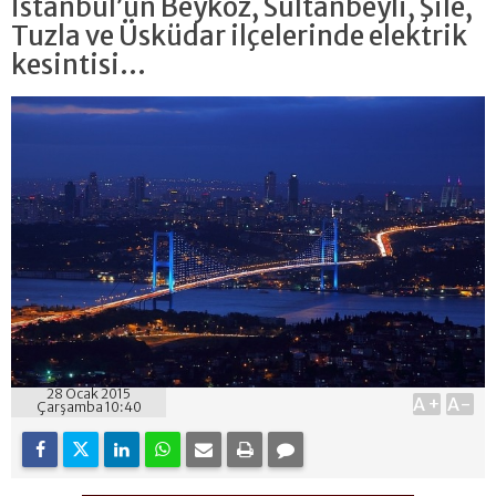
İstanbul’un Beykoz, Sultanbeyli, Şile,
Tuzla ve Üsküdar ilçelerinde elektrik
kesintisi...
28 Ocak 2015
A+
A-
Çarşamba 10:40