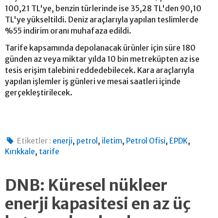
100,21 TL'ye, benzin türlerinde ise 35,28 TL'den 90,10
TL'ye yükseltildi. Deniz araçlarıyla yapılan teslimlerde
%55 indirim oranı muhafaza edildi.
Tarife kapsamında depolanacak ürünler için süre 180
günden az veya miktar yılda 10 bin metreküpten az ise
tesis erişim talebini reddedebilecek. Kara araçlarıyla
yapılan işlemler iş günleri ve mesai saatleri içinde
gerçekleştirilecek.
,
,
,
,
,
Etiketler :
enerji
petrol
iletim
Petrol Ofisi
EPDK
,
Kırıkkale
tarife
DNB: Küresel nükleer
enerji kapasitesi en az üç