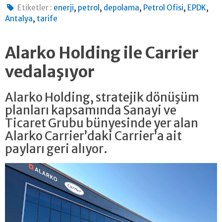
,
,
,
,
,
Etiketler :
enerji
petrol
depolama
Petrol Ofisi
EPDK
,
Antalya
tarife
Alarko Holding ile Carrier
vedalaşıyor
Alarko Holding, stratejik dönüşüm
planları kapsamında Sanayi ve
Ticaret Grubu bünyesinde yer alan
Alarko Carrier’daki Carrier’a ait
payları geri alıyor.