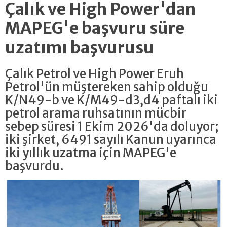
Çalık ve High Power'dan
MAPEG'e başvuru süre
uzatımı başvurusu
Çalık Petrol ve High Power Eruh
Petrol'ün müştereken sahip olduğu
K/N49-b ve K/M49-d3,d4 paftalı iki
petrol arama ruhsatının mücbir
sebep süresi 1 Ekim 2026'da doluyor;
iki şirket, 6491 sayılı Kanun uyarınca
iki yıllık uzatma için MAPEG'e
başvurdu.