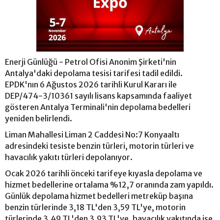
Enerji Günlüğü - Petrol Ofisi Anonim Şirketi'nin
Antalya'daki depolama tesisi tarifesi tadil edildi.
EPDK'nın 6 Ağustos 2026 tarihli Kurul Kararı ile
DEP/474-3/10361 sayılı lisans kapsamında faaliyet
gösteren Antalya Terminali'nin depolama bedelleri
yeniden belirlendi.
Liman Mahallesi Liman 2 Caddesi No:7 Konyaaltı
adresindeki tesiste benzin türleri, motorin türleri ve
havacılık yakıtı türleri depolanıyor.
Ocak 2026 tarihli önceki tarifeye kıyasla depolama ve
hizmet bedellerine ortalama %12,7 oranında zam yapıldı.
Günlük depolama hizmet bedelleri metreküp başına
benzin türlerinde 3,18 TL'den 3,59 TL'ye, motorin
türlerinde 3,49 TL'den 3,93 TL'ye, havacılık yakıtında ise