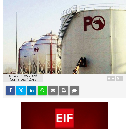
08 Ağustos 2026
A+
A-
Cumartesi 12:48