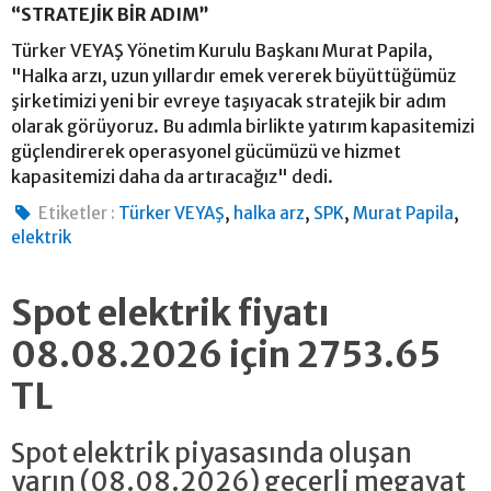
“STRATEJİK BİR ADIM”
Türker VEYAŞ Yönetim Kurulu Başkanı Murat Papila,
"Halka arzı, uzun yıllardır emek vererek büyüttüğümüz
şirketimizi yeni bir evreye taşıyacak stratejik bir adım
olarak görüyoruz. Bu adımla birlikte yatırım kapasitemizi
güçlendirerek operasyonel gücümüzü ve hizmet
kapasitemizi daha da artıracağız" dedi.
,
,
,
,
Etiketler :
Türker VEYAŞ
halka arz
SPK
Murat Papila
elektrik
Spot elektrik fiyatı
08.08.2026 için 2753.65
TL
Spot elektrik piyasasında oluşan
yarın (08.08.2026) geçerli megavat