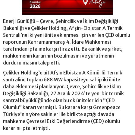
Enerji Günlüğü - Çevre, Şehircilik ve İklim Değişikliği
Bakanlığı ve Çelikler Holding, Afşin-Elbistan A Termik
Santrali’ne iki yeni ünite eklenmesi için verilen ÇED olumlu
raporunun Kahramanmaraş 4. İdare Mahkemesi
tarafından iptaline karşı itiraz etti. Bakanlık ve şirket,
mahkemenin kararının bozulmasını ve yürütmenin
durdurulmasını talep etti.
Çelikler Holding’e ait Afşin Elbistan A Kömürlü Termik
santraline toplam 688 MW kapasiteye sahip iki ünite
daha eklenmesi planlanıyor. Çevre, Şehircilik ve İklim
Değişikliği Bakanlığı, 27 Aralık 2024’te yeni bir termik
santral büyüklüğünde olan bu ek üniteler için “ÇED
Olumlu” kararı vermişti. Bu karara karşı Greenpeace
Türkiye’nin yöre sakinleri ile birlikte açtığı davada
mahkeme Çevresel Etki Değerlendirme (ÇED) olumlu
kararını iptal etmişti.