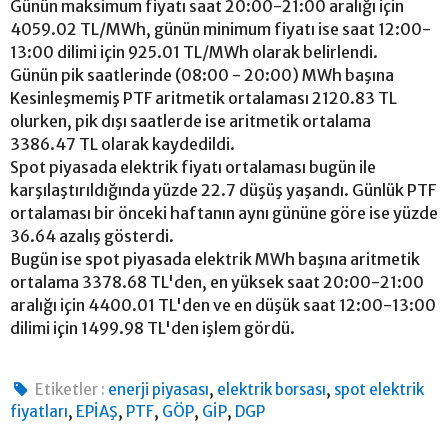
Günün maksimum fiyatı saat 20:00-21:00 aralığı için
4059.02 TL/MWh, günün minimum fiyatı ise saat 12:00-
13:00 dilimi için 925.01 TL/MWh olarak belirlendi.
Günün pik saatlerinde (08:00 - 20:00) MWh başına
Kesinleşmemiş PTF aritmetik ortalaması 2120.83 TL
olurken, pik dışı saatlerde ise aritmetik ortalama
3386.47 TL olarak kaydedildi.
Spot piyasada elektrik fiyatı ortalaması bugün ile
karşılaştırıldığında yüzde 22.7 düşüş yaşandı. Günlük PTF
ortalaması bir önceki haftanın aynı gününe göre ise yüzde
36.64 azalış gösterdi.
Bugün ise spot piyasada elektrik MWh başına aritmetik
ortalama 3378.68 TL'den, en yüksek saat 20:00-21:00
aralığı için 4400.01 TL'den ve en düşük saat 12:00-13:00
dilimi için 1499.98 TL'den işlem gördü.
,
,
Etiketler :
enerji piyasası
elektrik borsası
spot elektrik
,
,
,
,
,
fiyatları
EPİAŞ
PTF
GÖP
GİP
DGP