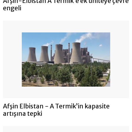
Afşin-Elbistan A Termik’e ek üniteye çevre
engeli
Afşin Elbistan - A Termik’in kapasite
artışına tepki