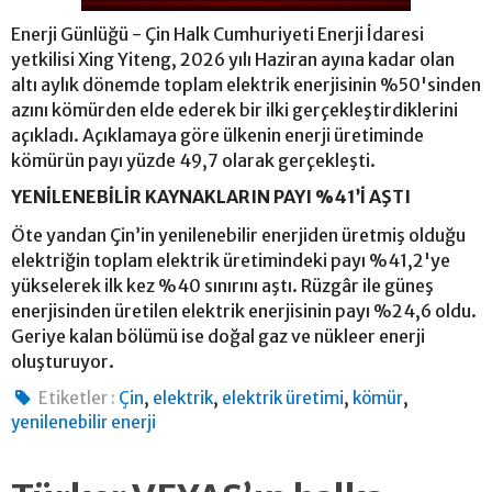
Enerji Günlüğü - Çin Halk Cumhuriyeti Enerji İdaresi
yetkilisi Xing Yiteng, 2026 yılı Haziran ayına kadar olan
altı aylık dönemde toplam elektrik enerjisinin %50'sinden
azını kömürden elde ederek bir ilki gerçekleştirdiklerini
açıkladı. Açıklamaya göre ülkenin enerji üretiminde
kömürün payı yüzde 49,7 olarak gerçekleşti.
YENİLENEBİLİR KAYNAKLARIN PAYI %41’İ AŞTI
Öte yandan Çin’in yenilenebilir enerjiden üretmiş olduğu
elektriğin toplam elektrik üretimindeki payı %41,2'ye
yükselerek ilk kez %40 sınırını aştı. Rüzgâr ile güneş
enerjisinden üretilen elektrik enerjisinin payı %24,6 oldu.
Geriye kalan bölümü ise doğal gaz ve nükleer enerji
oluşturuyor.
,
,
,
,
Etiketler :
Çin
elektrik
elektrik üretimi
kömür
yenilenebilir enerji