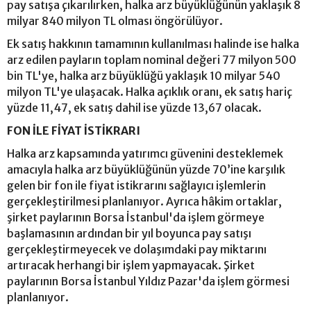
pay satışa çıkarılırken, halka arz büyüklüğünün yaklaşık 8
milyar 840 milyon TL olması öngörülüyor.
Ek satış hakkının tamamının kullanılması halinde ise halka
arz edilen payların toplam nominal değeri 77 milyon 500
bin TL'ye, halka arz büyüklüğü yaklaşık 10 milyar 540
milyon TL'ye ulaşacak. Halka açıklık oranı, ek satış hariç
yüzde 11,47, ek satış dahil ise yüzde 13,67 olacak.
FON İLE FİYAT İSTİKRARI
Halka arz kapsamında yatırımcı güvenini desteklemek
amacıyla halka arz büyüklüğünün yüzde 70’ine karşılık
gelen bir fon ile fiyat istikrarını sağlayıcı işlemlerin
gerçekleştirilmesi planlanıyor. Ayrıca hâkim ortaklar,
şirket paylarının Borsa İstanbul'da işlem görmeye
başlamasının ardından bir yıl boyunca pay satışı
gerçekleştirmeyecek ve dolaşımdaki pay miktarını
artıracak herhangi bir işlem yapmayacak. Şirket
paylarının Borsa İstanbul Yıldız Pazar'da işlem görmesi
planlanıyor.