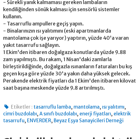
- Sürekli yanık kalmaması gereken lambaların
kendiliğinden sönük kalması için sensörlü sistemler
kullanın.
- Tasarruflu ampullere geçiş yapın.
- Binalarınızın ısı yalıtımını (eski apartmanlarda
mantolama çok işe yarıyor) yaptırın, yüzde 40'a varan
yakıt tasarrufu sağlayın.
1 Ekim'den itibaren doğalgaza konutlarda yüzde 9.88
zam yapılmıştı. Bu rakam, 1 Nisan'daki zamlarla
birleştirildiğinde, doğalgazla ısınanların faturaları bu kış
geçen kışa göre yüzde 30'a yakın daha yüksek gelecek.
Perakende elektrik fiyatları da 1 Ekim'den itibaren kilovat
saat başına meskende yüzde 9.8 artırılmıştı.
,
,
,
Etiketler :
tasarruflu lamba
mantolama
ısı yalıtımı
,
,
,
cimri buzdolabı
A sınıfı buzdolabı
enerji fiyatları
elektrik
,
,
tasarrufu
ENVERDER
Beyaz Eşya Sanayicileri Derneği