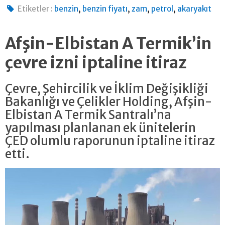
,
,
,
,
Etiketler :
benzin
benzin fiyatı
zam
petrol
akaryakıt
Afşin-Elbistan A Termik’in
çevre izni iptaline itiraz
Çevre, Şehircilik ve İklim Değişikliği
Bakanlığı ve Çelikler Holding, Afşin-
Elbistan A Termik Santralı’na
yapılması planlanan ek ünitelerin
ÇED olumlu raporunun iptaline itiraz
etti.