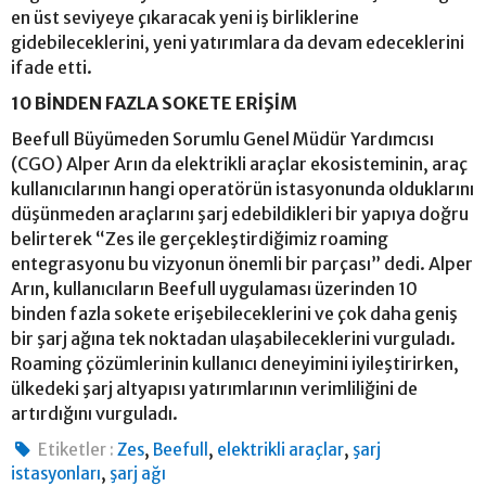
en üst seviyeye çıkaracak yeni iş birliklerine
gidebileceklerini, yeni yatırımlara da devam edeceklerini
ifade etti.
10 BİNDEN FAZLA SOKETE ERİŞİM
Beefull Büyümeden Sorumlu Genel Müdür Yardımcısı
(CGO) Alper Arın da elektrikli araçlar ekosisteminin, araç
kullanıcılarının hangi operatörün istasyonunda olduklarını
düşünmeden araçlarını şarj edebildikleri bir yapıya doğru
belirterek “Zes ile gerçekleştirdiğimiz roaming
entegrasyonu bu vizyonun önemli bir parçası” dedi. Alper
Arın, kullanıcıların Beefull uygulaması üzerinden 10
binden fazla sokete erişebileceklerini ve çok daha geniş
bir şarj ağına tek noktadan ulaşabileceklerini vurguladı.
Roaming çözümlerinin kullanıcı deneyimini iyileştirirken,
ülkedeki şarj altyapısı yatırımlarının verimliliğini de
artırdığını vurguladı.
,
,
,
Etiketler :
Zes
Beefull
elektrikli araçlar
şarj
,
istasyonları
şarj ağı