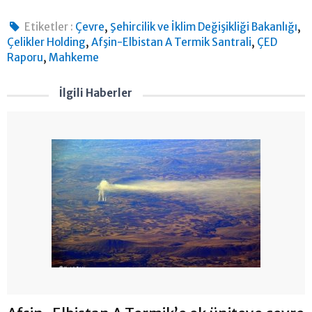
,
,
Etiketler :
Çevre
Şehircilik ve İklim Değişikliği Bakanlığı
,
,
Çelikler Holding
Afşin-Elbistan A Termik Santrali
ÇED
,
Raporu
Mahkeme
İlgili Haberler