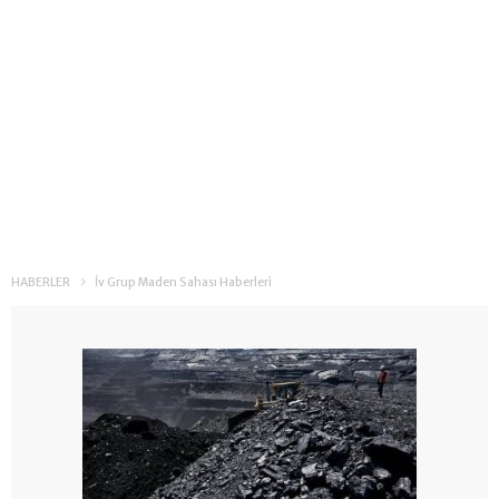
HABERLER
İv Grup Maden Sahası Haberleri