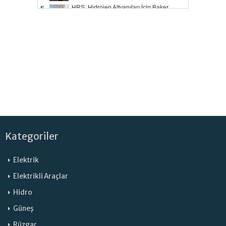
HRS, Hidrojen Altyapıları İçin Baker
5.
Hughes ile Çalışacak
Kategoriler
Elektrik
Elektrikli Araçlar
Hidro
Güneş
Rüzgar