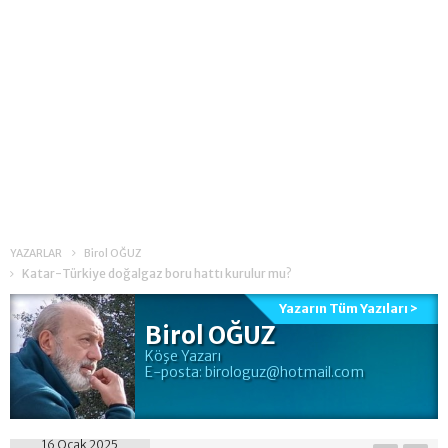
YAZARLAR
Birol OĞUZ
Katar-Türkiye doğalgaz boru hattı kurulur mu?
Yazarın Tüm Yazıları >
Birol OĞUZ
Köşe Yazarı
E-posta:
birologuz@hotmail.com
16 Ocak 2025