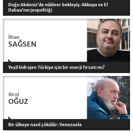
Doğu Akdeniz’de nükleer bekleyiş: Akkuyu ve El
Dabaa’nın jeopolitiği
İlhan
SAĞSEN
Yeşil hidrojen Türkiye için bir enerji fırsatı mı?
Birol
OĞUZ
Bir ülkeye nasıl çökülür: Venezuela