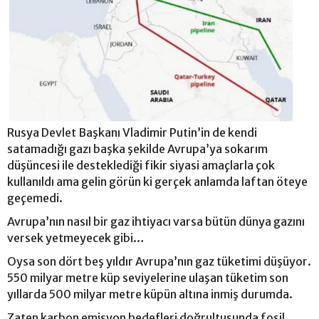
Rusya Devlet Başkanı Vladimir Putin’in de kendi
satamadığı gazı başka şekilde Avrupa’ya sokarım
düşüncesi ile desteklediği fikir siyasi amaçlarla çok
kullanıldı ama gelin görün ki gerçek anlamda laftan öteye
geçemedi.
Avrupa’nın nasıl bir gaz ihtiyacı varsa bütün dünya gazını
versek yetmeyecek gibi…
Oysa son dört beş yıldır Avrupa’nın gaz tüketimi düşüyor.
550 milyar metre küp seviyelerine ulaşan tüketim son
yıllarda 500 milyar metre küpün altına inmiş durumda.
Zaten karbon emisyon hedefleri doğrultusunda fosil