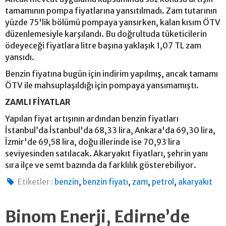
tamamının pompa fiyatlarına yansıtılmadı. Zam tutarının
yüzde 75'lik bölümü pompaya yansırken, kalan kısım ÖTV
düzenlemesiyle karşılandı. Bu doğrultuda tüketicilerin
ödeyeceği fiyatlara litre başına yaklaşık 1,07 TL zam
yansıdı.
Benzin fiyatına bugün için indirim yapılmış, ancak tamamı
ÖTV ile mahsuplaşıldığı için pompaya yansımamıştı.
ZAMLI FİYATLAR
Yapılan fiyat artışının ardından benzin fiyatları
İstanbul’da İstanbul'da 68,33 lira, Ankara'da 69,30 lira,
İzmir'de 69,58 lira, doğu illerinde ise 70,93 lira
seviyesinden satılacak. Akaryakıt fiyatları, şehrin yanı
sıra ilçe ve semt bazında da farklılık gösterebiliyor.
,
,
,
,
Etiketler :
benzin
benzin fiyatı
zam
petrol
akaryakıt
Binom Enerji, Edirne’de