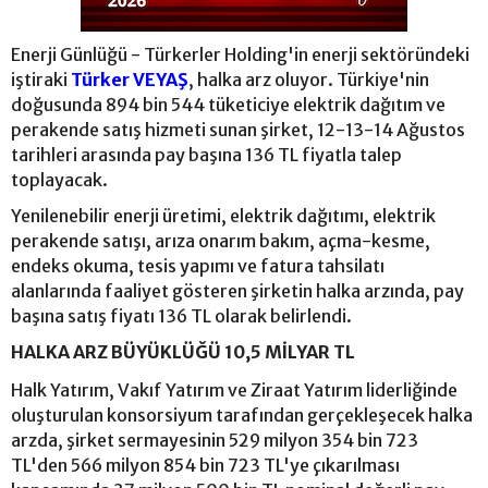
Enerji Günlüğü - Türkerler Holding'in enerji sektöründeki
iştiraki
Türker VEYAŞ
, halka arz oluyor. Türkiye'nin
doğusunda 894 bin 544 tüketiciye elektrik dağıtım ve
perakende satış hizmeti sunan şirket, 12-13-14 Ağustos
tarihleri arasında pay başına 136 TL fiyatla talep
toplayacak.
Yenilenebilir enerji üretimi, elektrik dağıtımı, elektrik
perakende satışı, arıza onarım bakım, açma-kesme,
endeks okuma, tesis yapımı ve fatura tahsilatı
alanlarında faaliyet gösteren şirketin halka arzında, pay
başına satış fiyatı 136 TL olarak belirlendi.
HALKA ARZ BÜYÜKLÜĞÜ 10,5 MİLYAR TL
Halk Yatırım, Vakıf Yatırım ve Ziraat Yatırım liderliğinde
oluşturulan konsorsiyum tarafından gerçekleşecek halka
arzda, şirket sermayesinin 529 milyon 354 bin 723
TL'den 566 milyon 854 bin 723 TL'ye çıkarılması