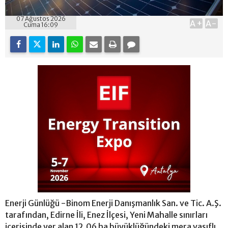
07 Ağustos 2026
A+
A-
Cuma 16:09
Enerji Günlüğü -Binom Enerji Danışmanlık San. ve Tic. A.Ş.
tarafından, Edirne İli, Enez İlçesi, Yeni Mahalle sınırları
içerisinde yer alan 12,06 ha büyüklüğündeki mera vasıflı