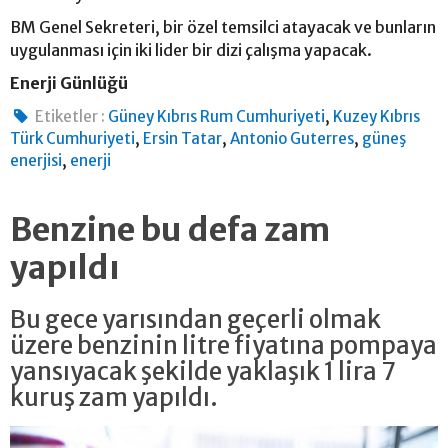
BM Genel Sekreteri, bir özel temsilci atayacak ve bunların
uygulanması için iki lider bir dizi çalışma yapacak.
Enerji Günlüğü
,
Etiketler :
Güney Kıbrıs Rum Cumhuriyeti
Kuzey Kıbrıs
,
,
,
Türk Cumhuriyeti
Ersin Tatar
Antonio Guterres
güneş
,
enerjisi
enerji
Benzine bu defa zam
yapıldı
Bu gece yarısından geçerli olmak
üzere benzinin litre fiyatına pompaya
yansıyacak şekilde yaklaşık 1 lira 7
kuruş zam yapıldı.