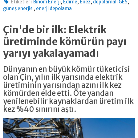
,
,
,
,
Etiketler :
Binom Enerji
Edirne
Enez
depolamalı GES
,
güneş enerjisi
enerji depolama
Çin'de bir ilk: Elektrik
üretiminde kömürün payı
yarıyı yakalayamadı
Dünyanın en büyük kömür tüketicisi
olan Çin, yılın ilk yarısında elektrik
üretiminin yarısından azını ilk kez
kömürden elde etti. Öte yandan
yenilenebilir kaynaklardan üretim ilk
kez %40 sınırını aştı.