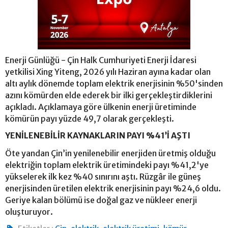
Enerji Günlüğü - Çin Halk Cumhuriyeti Enerji İdaresi
yetkilisi Xing Yiteng, 2026 yılı Haziran ayına kadar olan
altı aylık dönemde toplam elektrik enerjisinin %50'sinden
azını kömürden elde ederek bir ilki gerçekleştirdiklerini
açıkladı. Açıklamaya göre ülkenin enerji üretiminde
kömürün payı yüzde 49,7 olarak gerçekleşti.
YENİLENEBİLİR KAYNAKLARIN PAYI %41’İ AŞTI
Öte yandan Çin’in yenilenebilir enerjiden üretmiş olduğu
elektriğin toplam elektrik üretimindeki payı %41,2'ye
yükselerek ilk kez %40 sınırını aştı. Rüzgâr ile güneş
enerjisinden üretilen elektrik enerjisinin payı %24,6 oldu.
Geriye kalan bölümü ise doğal gaz ve nükleer enerji
oluşturuyor.