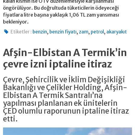
kalan kısmın ise ÖTV düzenlemesiyle karşılanması
öngörülüyor. Bu doğrultuda tüketicilerin ödeyeceği
fiyatlara litre başına yaklaşık 1,06 TL zam yansıması
bekleniyor.
,
,
,
,
Etiketler :
benzin
benzin fiyatı
zam
petrol
akaryakıt
Afşin-Elbistan A Termik’in
çevre izni iptaline itiraz
Çevre, Şehircilik ve İklim Değişikliği
Bakanlığı ve Çelikler Holding, Afşin-
Elbistan A Termik Santralı’na
yapılması planlanan ek ünitelerin
ÇED olumlu raporunun iptaline itiraz
etti.