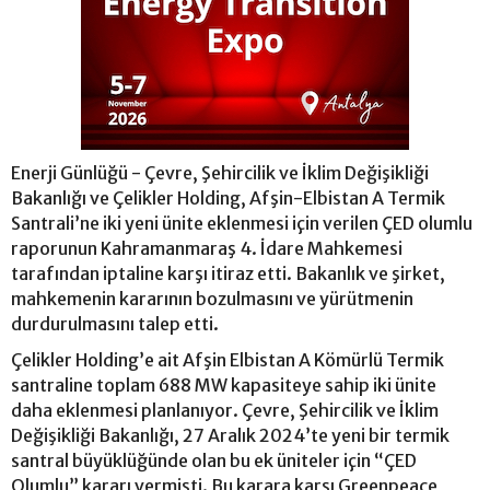
Enerji Günlüğü - Çevre, Şehircilik ve İklim Değişikliği
Bakanlığı ve Çelikler Holding, Afşin-Elbistan A Termik
Santrali’ne iki yeni ünite eklenmesi için verilen ÇED olumlu
raporunun Kahramanmaraş 4. İdare Mahkemesi
tarafından iptaline karşı itiraz etti. Bakanlık ve şirket,
mahkemenin kararının bozulmasını ve yürütmenin
durdurulmasını talep etti.
Çelikler Holding’e ait Afşin Elbistan A Kömürlü Termik
santraline toplam 688 MW kapasiteye sahip iki ünite
daha eklenmesi planlanıyor. Çevre, Şehircilik ve İklim
Değişikliği Bakanlığı, 27 Aralık 2024’te yeni bir termik
santral büyüklüğünde olan bu ek üniteler için “ÇED
Olumlu” kararı vermişti. Bu karara karşı Greenpeace