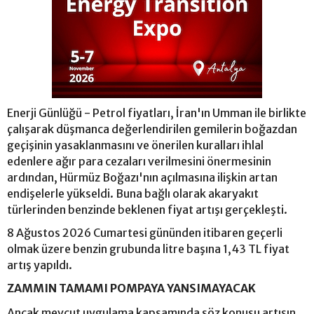
Enerji Günlüğü - Petrol fiyatları, İran'ın Umman ile birlikte
çalışarak düşmanca değerlendirilen gemilerin boğazdan
geçişinin yasaklanmasını ve önerilen kuralları ihlal
edenlere ağır para cezaları verilmesini önermesinin
ardından, Hürmüz Boğazı'nın açılmasına ilişkin artan
endişelerle yükseldi. Buna bağlı olarak akaryakıt
türlerinden benzinde beklenen fiyat artışı gerçekleşti.
8 Ağustos 2026 Cumartesi gününden itibaren geçerli
olmak üzere benzin grubunda litre başına 1,43 TL fiyat
artış yapıldı.
ZAMMIN TAMAMI POMPAYA YANSIMAYACAK
Ancak mevcut uygulama kapsamında söz konusu artışın