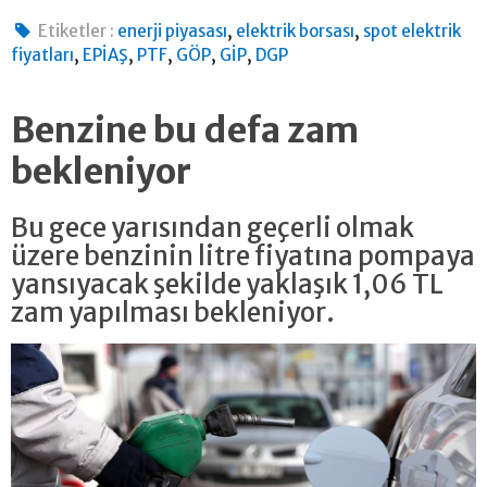
,
,
Etiketler :
enerji piyasası
elektrik borsası
spot elektrik
,
,
,
,
,
fiyatları
EPİAŞ
PTF
GÖP
GİP
DGP
Benzine bu defa zam
bekleniyor
Bu gece yarısından geçerli olmak
üzere benzinin litre fiyatına pompaya
yansıyacak şekilde yaklaşık 1,06 TL
zam yapılması bekleniyor.