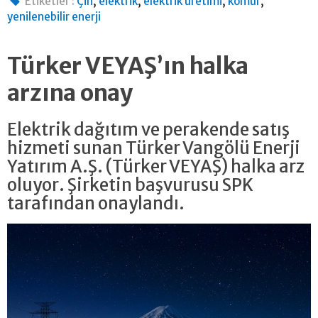
,
,
,
,
Etiketler :
Çin
elektrik
elektrik üretimi
kömür
yenilenebilir enerji
Türker VEYAŞ’ın halka
arzına onay
Elektrik dağıtım ve perakende satış
hizmeti sunan Türker Vangölü Enerji
Yatırım A.Ş. (Türker VEYAŞ) halka arz
oluyor. Şirketin başvurusu SPK
tarafından onaylandı.