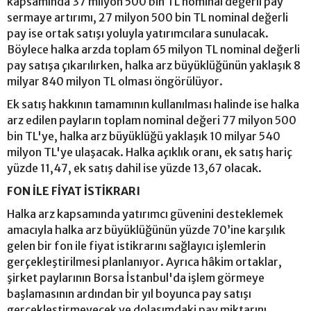
kapsamında 37 milyon 500 bin TL nominal değerli pay
sermaye artırımı, 27 milyon 500 bin TL nominal değerli
pay ise ortak satışı yoluyla yatırımcılara sunulacak.
Böylece halka arzda toplam 65 milyon TL nominal değerli
pay satışa çıkarılırken, halka arz büyüklüğünün yaklaşık 8
milyar 840 milyon TL olması öngörülüyor.
Ek satış hakkının tamamının kullanılması halinde ise halka
arz edilen payların toplam nominal değeri 77 milyon 500
bin TL'ye, halka arz büyüklüğü yaklaşık 10 milyar 540
milyon TL'ye ulaşacak. Halka açıklık oranı, ek satış hariç
yüzde 11,47, ek satış dahil ise yüzde 13,67 olacak.
FON İLE FİYAT İSTİKRARI
Halka arz kapsamında yatırımcı güvenini desteklemek
amacıyla halka arz büyüklüğünün yüzde 70’ine karşılık
gelen bir fon ile fiyat istikrarını sağlayıcı işlemlerin
gerçekleştirilmesi planlanıyor. Ayrıca hâkim ortaklar,
şirket paylarının Borsa İstanbul'da işlem görmeye
başlamasının ardından bir yıl boyunca pay satışı
gerçekleştirmeyecek ve dolaşımdaki pay miktarını