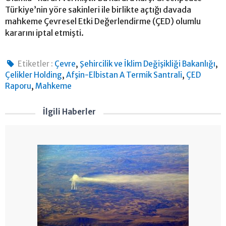
Türkiye’nin yöre sakinleri ile birlikte açtığı davada
mahkeme Çevresel Etki Değerlendirme (ÇED) olumlu
kararını iptal etmişti.
,
,
Etiketler :
Çevre
Şehircilik ve İklim Değişikliği Bakanlığı
,
,
Çelikler Holding
Afşin-Elbistan A Termik Santrali
ÇED
,
Raporu
Mahkeme
İlgili Haberler