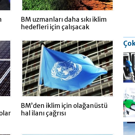
n
BM uzmanları daha sıkı iklim
hedefleri için çalışacak
Çok
BM’den iklim için olağanüstü
olar
hal ilanı çağrısı