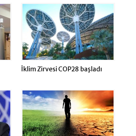
İklim Zirvesi COP28 başladı