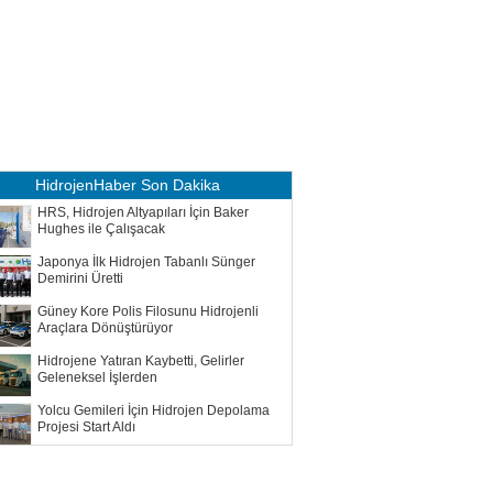
HidrojenHaber
Son Dakika
HRS, Hidrojen Altyapıları İçin Baker
Hughes ile Çalışacak
Japonya İlk Hidrojen Tabanlı Sünger
Demirini Üretti
Güney Kore Polis Filosunu Hidrojenli
Araçlara Dönüştürüyor
Hidrojene Yatıran Kaybetti, Gelirler
Geleneksel İşlerden
Yolcu Gemileri İçin Hidrojen Depolama
Projesi Start Aldı