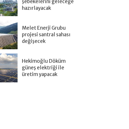
şebekelerini geleceğe
hazırlayacak
Melet Enerji Grubu
projesi santral sahası
değişecek
Hekimoğlu Döküm
güneş elektriği ile
üretim yapacak