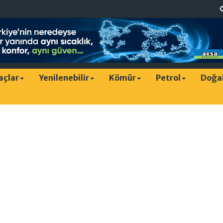
raçlar
Yenilenebilir
Kömür
Petrol
Doğa