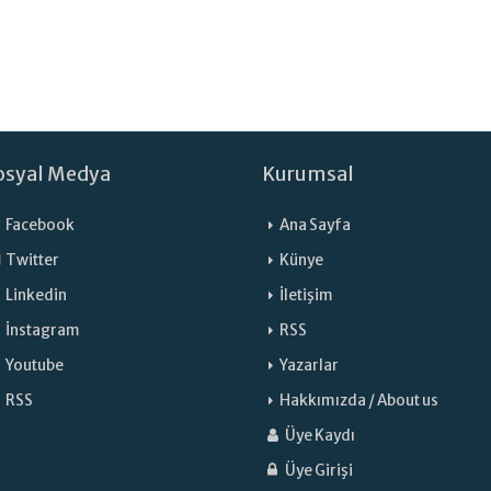
osyal Medya
Kurumsal
Facebook
Ana Sayfa
Twitter
Künye
Linkedin
İletişim
İnstagram
RSS
Youtube
Yazarlar
RSS
Hakkımızda / About us
Üye Kaydı
Üye Girişi