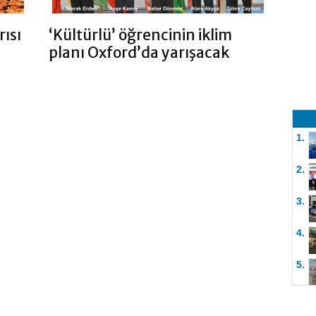
ısı
‘Kültürlü’ öğrencinin iklim
planı Oxford’da yarışacak
1.
2.
3.
4.
5.