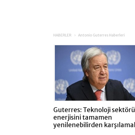
HABERLER
Antonio Guterres Haberleri
Guterres: Teknoloji sektörü
enerjisini tamamen
yenilenebilirden karşılamal