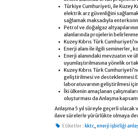
Türkiye Cumhuriyeti, ile Kuzey Kı
elektrik arz güvenliğini sağlamak
sağlamak maksadıyla enterkonn
Petrol ve doğalgaz altyapılarının
alanlarında projelerin belirlenmes
Kuzey Kıbrıs Türk Cumhuriyeti’nde
Enerji alanı ile ilgili seminerler
Enerji alanındaki mevzuatın ve 
uyumlaştırılmasına yönelik ortak
Kuzey Kıbrıs Türk Cumhuriyeti’nde
geliştirilmesi ve desteklenmesi 
laboratuvarının geliştirilmesi içi
İki ülkenin amaçlanan çalışmalar
oluşturması da Anlaşma kapsamın
Anlaşma 5 yıl süreyle geçerli olacak v
ilave sürelerle yürürlükte olmaya d
,
Etiketler :
kktc
enerji işbirliği anl