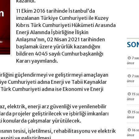
kazandı.
11 Ekim 2016 tarihinde İstanbul’da
imzalanan Türkiye Cumhuriyeti ile Kuzey
Kıbrıs Türk Cumhuriyeti Hükümeti Arasında
Enerji Alanında İşbirliğine İlişkin
Anlaşma’nın, 02 Nisan 2021 tarihinden
SO
başlamak üzere yürürlük kazandığını
bildiren 4045 sayılı Cumhurbaşkanlığı
7 sa
Kararı yayımlandı.
önce
birliğini güçlendirmeyi ve geliştirmeyi amaçlayan
7 sa
önce
kiye Cumhuriyeti adına Enerji ve Tabii Kaynaklar
s Türk Cumhuriyeti adına ise Ekonomi ve Enerji
15 s
önce
elektrik, enerji arz güvenliği ve yenilenebilir
15 s
arda projeler geliştirilecek ve işbirliği imkanları
önce
i konularda çalışmalar yürütülecek.
16 s
sının tesisi, işletilmesi, rehabilitasyonu ve elektrik
önce
espiti ve geliştirilmesi.