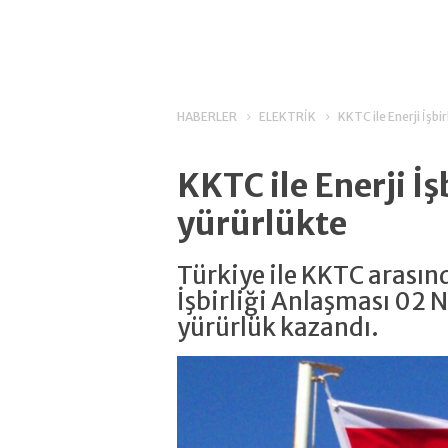
HABERLER
ELEKTRİK
KKTC ile Enerji İşbi
KKTC ile Enerji İş
yürürlükte
Türkiye ile KKTC arasın
İşbirliği Anlaşması 02 
yürürlük kazandı.