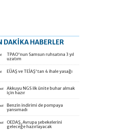
N DAKİKA HABERLER
TPAO'nun Samsun ruhsatına 3 yıl
at
uzatım
EÜAŞ ve TEİAŞ'tan 4 ihale yasağı
at
Akkuyu NGS ilk ünite buhar almak
aat
için hazır
Benzin indirimi de pompaya
aat
yansımadı
OEDAŞ, Avrupa şebekelerini
aat
geleceğe hazırlayacak