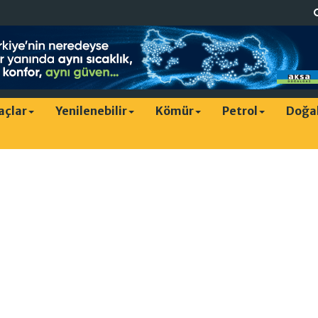
raçlar
Yenilenebilir
Kömür
Petrol
Doğa