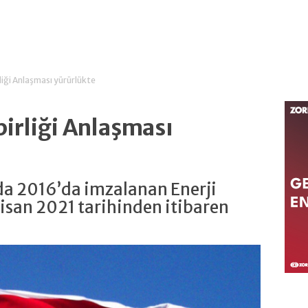
rliği Anlaşması yürürlükte
birliği Anlaşması
da 2016’da imzalanan Enerji
Nisan 2021 tarihinden itibaren