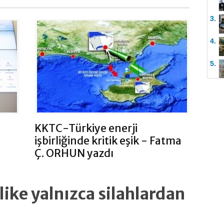
3.
4.
5.
KKTC-Türkiye enerji
işbirliğinde kritik eşik - Fatma
Ç. ORHUN yazdı
ike yalnızca silahlardan