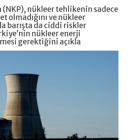
m (NKP), nükleer tehlikenin sadece
ret olmadığını ve nükleer
a barışta da ciddi riskler
rkiye’nin nükleer enerji
mesi gerektiğini açıkla