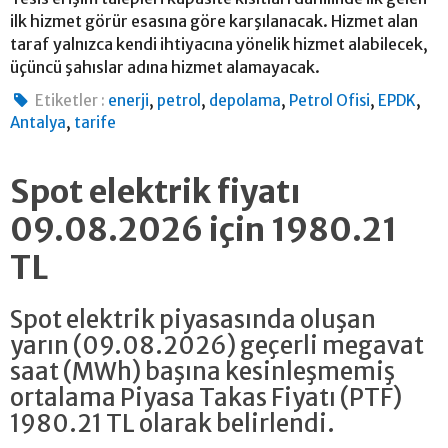
ilk hizmet görür esasına göre karşılanacak. Hizmet alan
taraf yalnızca kendi ihtiyacına yönelik hizmet alabilecek,
üçüncü şahıslar adına hizmet alamayacak.
,
,
,
,
,
Etiketler :
enerji
petrol
depolama
Petrol Ofisi
EPDK
,
Antalya
tarife
Spot elektrik fiyatı
09.08.2026 için 1980.21
TL
Spot elektrik piyasasında oluşan
yarın (09.08.2026) geçerli megavat
saat (MWh) başına kesinleşmemiş
ortalama Piyasa Takas Fiyatı (PTF)
1980.21 TL olarak belirlendi.