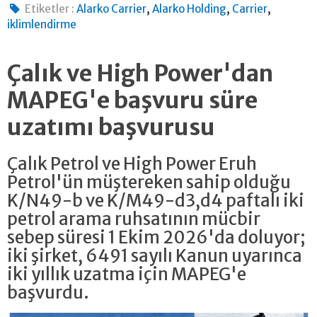
,
,
,
Etiketler :
Alarko Carrier
Alarko Holding
Carrier
iklimlendirme
Çalık ve High Power'dan
MAPEG'e başvuru süre
uzatımı başvurusu
Çalık Petrol ve High Power Eruh
Petrol'ün müştereken sahip olduğu
K/N49-b ve K/M49-d3,d4 paftalı iki
petrol arama ruhsatının mücbir
sebep süresi 1 Ekim 2026'da doluyor;
iki şirket, 6491 sayılı Kanun uyarınca
iki yıllık uzatma için MAPEG'e
başvurdu.