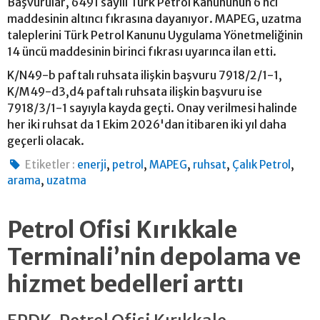
Başvurular, 6491 sayılı Türk Petrol Kanununun 6 ncı
maddesinin altıncı fıkrasına dayanıyor. MAPEG, uzatma
taleplerini Türk Petrol Kanunu Uygulama Yönetmeliğinin
14 üncü maddesinin birinci fıkrası uyarınca ilan etti.
K/N49-b paftalı ruhsata ilişkin başvuru 7918/2/1-1,
K/M49-d3,d4 paftalı ruhsata ilişkin başvuru ise
7918/3/1-1 sayıyla kayda geçti. Onay verilmesi halinde
her iki ruhsat da 1 Ekim 2026'dan itibaren iki yıl daha
geçerli olacak.
,
,
,
,
,
Etiketler :
enerji
petrol
MAPEG
ruhsat
Çalık Petrol
,
arama
uzatma
Petrol Ofisi Kırıkkale
Terminali’nin depolama ve
hizmet bedelleri arttı