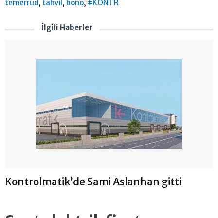
,
,
,
temerrüd
tahvil
bono
#KONTR
İlgili Haberler
Kontrolmatik’de Sami Aslanhan gitti