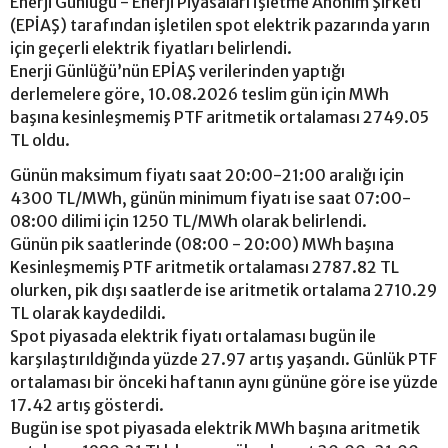
Enerji Günlüğü - Enerji Piyasaları İşletme Anonim Şirketi
(EPİAŞ) tarafından işletilen spot elektrik pazarında yarın
için geçerli elektrik fiyatları belirlendi.
Enerji Günlüğü’nün EPİAŞ verilerinden yaptığı
derlemelere göre, 10.08.2026 teslim gün için MWh
başına kesinleşmemiş PTF aritmetik ortalaması 2749.05
TL oldu.
Günün maksimum fiyatı saat 20:00-21:00 aralığı için
4300 TL/MWh, günün minimum fiyatı ise saat 07:00-
08:00 dilimi için 1250 TL/MWh olarak belirlendi.
Günün pik saatlerinde (08:00 - 20:00) MWh başına
Kesinleşmemiş PTF aritmetik ortalaması 2787.82 TL
olurken, pik dışı saatlerde ise aritmetik ortalama 2710.29
TL olarak kaydedildi.
Spot piyasada elektrik fiyatı ortalaması bugün ile
karşılaştırıldığında yüzde 27.97 artış yaşandı. Günlük PTF
ortalaması bir önceki haftanın aynı gününe göre ise yüzde
17.42 artış gösterdi.
Bugün ise spot piyasada elektrik MWh başına aritmetik