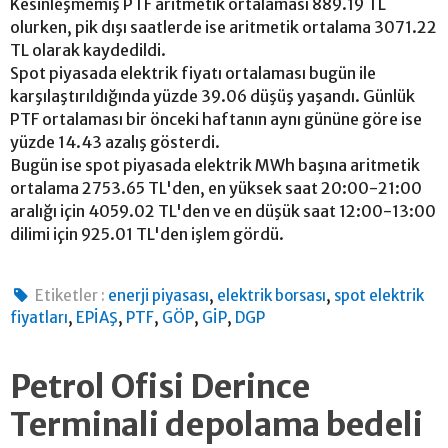
Kesinleşmemiş PTF aritmetik ortalaması 889.19 TL
olurken, pik dışı saatlerde ise aritmetik ortalama 3071.22
TL olarak kaydedildi.
Spot piyasada elektrik fiyatı ortalaması bugün ile
karşılaştırıldığında yüzde 39.06 düşüş yaşandı. Günlük
PTF ortalaması bir önceki haftanın aynı gününe göre ise
yüzde 14.43 azalış gösterdi.
Bugün ise spot piyasada elektrik MWh başına aritmetik
ortalama 2753.65 TL'den, en yüksek saat 20:00-21:00
aralığı için 4059.02 TL'den ve en düşük saat 12:00-13:00
dilimi için 925.01 TL'den işlem gördü.
,
,
Etiketler :
enerji piyasası
elektrik borsası
spot elektrik
,
,
,
,
,
fiyatları
EPİAŞ
PTF
GÖP
GİP
DGP
Petrol Ofisi Derince
Terminali depolama bedeli