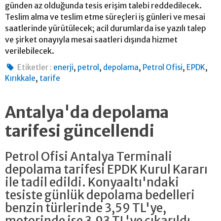
günden az olduğunda tesis erişim talebi reddedilecek.
Teslim alma ve teslim etme süreçleri iş günleri ve mesai
saatlerinde yürütülecek; acil durumlarda ise yazılı talep
ve şirket onayıyla mesai saatleri dışında hizmet
verilebilecek.
,
,
,
,
,
Etiketler :
enerji
petrol
depolama
Petrol Ofisi
EPDK
,
Kırıkkale
tarife
Antalya'da depolama
tarifesi güncellendi
Petrol Ofisi Antalya Terminali
depolama tarifesi EPDK Kurul Kararı
ile tadil edildi. Konyaaltı'ndaki
tesiste günlük depolama bedelleri
benzin türlerinde 3,59 TL'ye,
motorinde ise 3,93 TL'ye çıkarıldı.