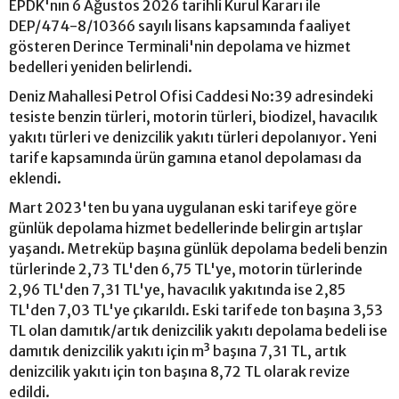
EPDK'nın 6 Ağustos 2026 tarihli Kurul Kararı ile
DEP/474-8/10366 sayılı lisans kapsamında faaliyet
gösteren Derince Terminali'nin depolama ve hizmet
bedelleri yeniden belirlendi.
Deniz Mahallesi Petrol Ofisi Caddesi No:39 adresindeki
tesiste benzin türleri, motorin türleri, biodizel, havacılık
yakıtı türleri ve denizcilik yakıtı türleri depolanıyor. Yeni
tarife kapsamında ürün gamına etanol depolaması da
eklendi.
Mart 2023'ten bu yana uygulanan eski tarifeye göre
günlük depolama hizmet bedellerinde belirgin artışlar
yaşandı. Metreküp başına günlük depolama bedeli benzin
türlerinde 2,73 TL'den 6,75 TL'ye, motorin türlerinde
2,96 TL'den 7,31 TL'ye, havacılık yakıtında ise 2,85
TL'den 7,03 TL'ye çıkarıldı. Eski tarifede ton başına 3,53
TL olan damıtık/artık denizcilik yakıtı depolama bedeli ise
damıtık denizcilik yakıtı için m³ başına 7,31 TL, artık
denizcilik yakıtı için ton başına 8,72 TL olarak revize
edildi.