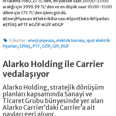
ortalama 1980.21 TL'den, en yüksek saat 20:00-21:00
aralığı için 3999.99 TL'den ve en düşük saat 10:00-11:00
dilimi için 175 TL'den işlem gördü.
#EnerjiPiyasası #ElektrikBorsası #SpotElektrikFiyatları
#EPİAŞ #PTF #GÖP #GİP #DGP
,
,
Etiketler :
enerji piyasası
elektrik borsası
spot elektrik
,
,
,
,
,
fiyatları
EPİAŞ
PTF
GÖP
GİP
DGP
Alarko Holding ile Carrier
vedalaşıyor
Alarko Holding, stratejik dönüşüm
planları kapsamında Sanayi ve
Ticaret Grubu bünyesinde yer alan
Alarko Carrier’daki Carrier’a ait
payları geri alıyor.