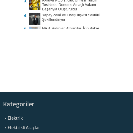
Akkuyu NGS 1. Güç Ünitesi Türbin
3.
Tesisinde Deneme Amaçlı Vakum
Başarıyla Oluşturuldu
Yapay Zekâ ve Enerji İlişkisi Sektörü
4.
Şekillendiriyor
HRS, Hidrojen Altyapıları İçin Baker
5.
Hughes ile Çalışacak
Kategoriler
Elektrik
Elektrikli Araçlar