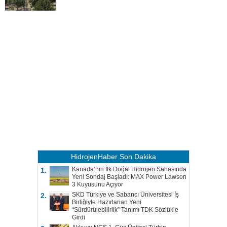
HidrojenHaber
Son Dakika
Kanada’nın İlk Doğal Hidrojen Sahasında
1.
Yeni Sondaj Başladı: MAX Power Lawson
3 Kuyusunu Açıyor
SKD Türkiye ve Sabancı Üniversitesi İş
2.
Birliğiyle Hazırlanan Yeni
“Sürdürülebilirlik” Tanımı TDK Sözlük’e
Girdi