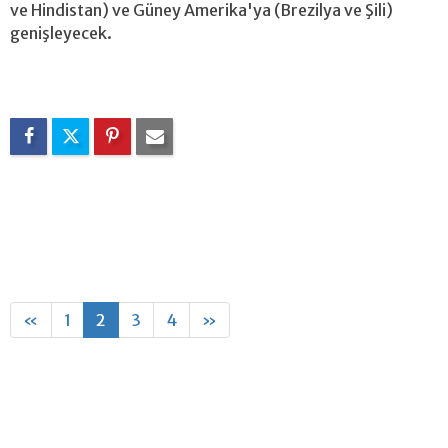
ve Hindistan) ve Güney Amerika'ya (Brezilya ve Şili)
genişleyecek.
«
1
2
3
4
»