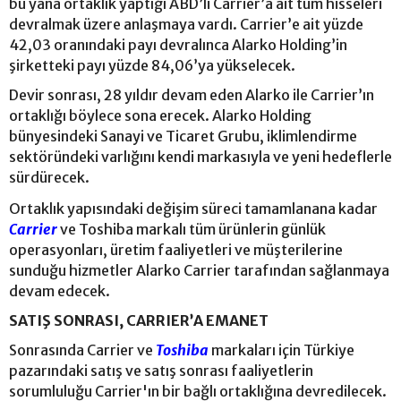
bu yana ortaklık yaptığı ABD’li Carrier’a ait tüm hisseleri
devralmak üzere anlaşmaya vardı. Carrier’e ait yüzde
42,03 oranındaki payı devralınca Alarko Holding’in
şirketteki payı yüzde 84,06’ya yükselecek.
Devir sonrası, 28 yıldır devam eden Alarko ile Carrier’ın
ortaklığı böylece sona erecek. Alarko Holding
bünyesindeki Sanayi ve Ticaret Grubu, iklimlendirme
sektöründeki varlığını kendi markasıyla ve yeni hedeflerle
sürdürecek.
Ortaklık yapısındaki değişim süreci tamamlanana kadar
Carrier
ve Toshiba markalı tüm ürünlerin günlük
operasyonları, üretim faaliyetleri ve müşterilerine
sunduğu hizmetler Alarko Carrier tarafından sağlanmaya
devam edecek.
SATIŞ SONRASI, CARRIER’A EMANET
Sonrasında Carrier ve
Toshiba
markaları için Türkiye
pazarındaki satış ve satış sonrası faaliyetlerin
sorumluluğu Carrier'ın bir bağlı ortaklığına devredilecek.