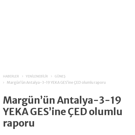
HABERLER
YENİLENEBİLİR
GÜNEŞ
Margün’ün Antalya-3-19 YEKA GES’ine ÇED olumlu raporu
Margün’ün Antalya-3-19
YEKA GES’ine ÇED olumlu
raporu