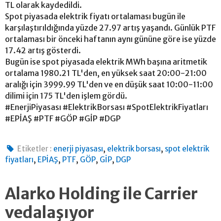
TL olarak kaydedildi.
Spot piyasada elektrik fiyatı ortalaması bugün ile
karşılaştırıldığında yüzde 27.97 artış yaşandı. Günlük PTF
ortalaması bir önceki haftanın aynı gününe göre ise yüzde
17.42 artış gösterdi.
Bugün ise spot piyasada elektrik MWh başına aritmetik
ortalama 1980.21 TL'den, en yüksek saat 20:00-21:00
aralığı için 3999.99 TL'den ve en düşük saat 10:00-11:00
dilimi için 175 TL'den işlem gördü.
#EnerjiPiyasası #ElektrikBorsası #SpotElektrikFiyatları
#EPİAŞ #PTF #GÖP #GİP #DGP
,
,
Etiketler :
enerji piyasası
elektrik borsası
spot elektrik
,
,
,
,
,
fiyatları
EPİAŞ
PTF
GÖP
GİP
DGP
Alarko Holding ile Carrier
vedalaşıyor