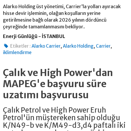
Alarko Holding üst yönetimi, Carrier’la yolları ayıracak
hisse devir işleminin, olağan koşulların yerine
getirilmesine bağlı olarak 2026 yılının dördüncü
çeyreğinde tamamlanmasını bekliyor.
Enerji Günlüğü - İSTANBUL
,
,
,
Etiketler :
Alarko Carrier
Alarko Holding
Carrier
iklimlendirme
Çalık ve High Power'dan
MAPEG'e başvuru süre
uzatımı başvurusu
Çalık Petrol ve High Power Eruh
Petrol'ün müştereken sahip olduğu
K/N49-b ve K/M49-d3,d4 paftalı iki