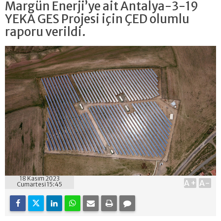
Margün Enerji’ye ait Antalya-3-19
YEKA GES Projesi için ÇED olumlu
raporu verildi.
18 Kasım 2023
A+
A-
Cumartesi 15:45