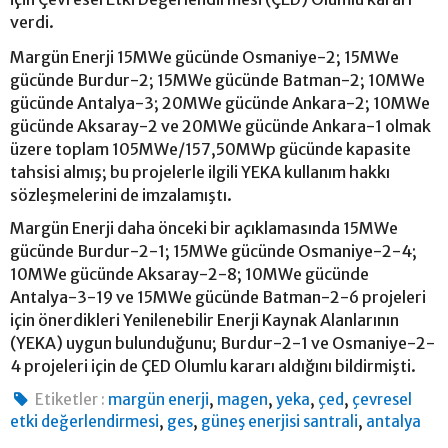
verdi.
Margün Enerji 15MWe gücünde Osmaniye-2; 15MWe
gücünde Burdur-2; 15MWe gücünde Batman-2; 10MWe
gücünde Antalya-3; 20MWe gücünde Ankara-2; 10MWe
gücünde Aksaray-2 ve 20MWe gücünde Ankara-1 olmak
üzere toplam 105MWe/157,50MWp gücünde kapasite
tahsisi almış; bu projelerle ilgili YEKA kullanım hakkı
sözleşmelerini de imzalamıştı.
Margün Enerji daha önceki bir açıklamasında 15MWe
gücünde Burdur-2-1; 15MWe gücünde Osmaniye-2-4;
10MWe gücünde Aksaray-2-8; 10MWe gücünde
Antalya-3-19 ve 15MWe gücünde Batman-2-6 projeleri
için önerdikleri Yenilenebilir Enerji Kaynak Alanlarının
(YEKA) uygun bulunduğunu; Burdur-2-1 ve Osmaniye-2-
4 projeleri için de ÇED Olumlu kararı aldığını bildirmişti.
,
,
,
,
Etiketler :
margün enerji
magen
yeka
çed
çevresel
,
,
,
etki değerlendirmesi
ges
güneş enerjisi santrali
antalya