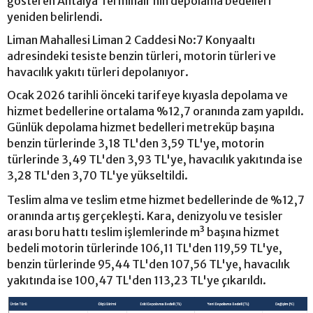
gösteren Antalya Terminali'nin depolama bedelleri
yeniden belirlendi.
Liman Mahallesi Liman 2 Caddesi No:7 Konyaaltı
adresindeki tesiste benzin türleri, motorin türleri ve
havacılık yakıtı türleri depolanıyor.
Ocak 2026 tarihli önceki tarifeye kıyasla depolama ve
hizmet bedellerine ortalama %12,7 oranında zam yapıldı.
Günlük depolama hizmet bedelleri metreküp başına
benzin türlerinde 3,18 TL'den 3,59 TL'ye, motorin
türlerinde 3,49 TL'den 3,93 TL'ye, havacılık yakıtında ise
3,28 TL'den 3,70 TL'ye yükseltildi.
Teslim alma ve teslim etme hizmet bedellerinde de %12,7
oranında artış gerçekleşti. Kara, denizyolu ve tesisler
arası boru hattı teslim işlemlerinde m³ başına hizmet
bedeli motorin türlerinde 106,11 TL'den 119,59 TL'ye,
benzin türlerinde 95,44 TL'den 107,56 TL'ye, havacılık
yakıtında ise 100,47 TL'den 113,23 TL'ye çıkarıldı.