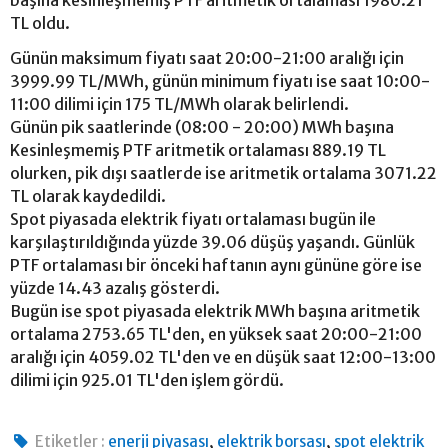
TL oldu.
Günün maksimum fiyatı saat 20:00-21:00 aralığı için
3999.99 TL/MWh, günün minimum fiyatı ise saat 10:00-
11:00 dilimi için 175 TL/MWh olarak belirlendi.
Günün pik saatlerinde (08:00 - 20:00) MWh başına
Kesinleşmemiş PTF aritmetik ortalaması 889.19 TL
olurken, pik dışı saatlerde ise aritmetik ortalama 3071.22
TL olarak kaydedildi.
Spot piyasada elektrik fiyatı ortalaması bugün ile
karşılaştırıldığında yüzde 39.06 düşüş yaşandı. Günlük
PTF ortalaması bir önceki haftanın aynı gününe göre ise
yüzde 14.43 azalış gösterdi.
Bugün ise spot piyasada elektrik MWh başına aritmetik
ortalama 2753.65 TL'den, en yüksek saat 20:00-21:00
aralığı için 4059.02 TL'den ve en düşük saat 12:00-13:00
dilimi için 925.01 TL'den işlem gördü.
,
,
Etiketler :
enerji piyasası
elektrik borsası
spot elektrik