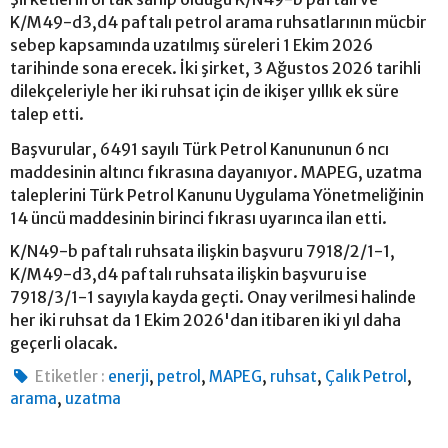
K/M49-d3,d4 paftalı petrol arama ruhsatlarının mücbir
sebep kapsamında uzatılmış süreleri 1 Ekim 2026
tarihinde sona erecek. İki şirket, 3 Ağustos 2026 tarihli
dilekçeleriyle her iki ruhsat için de ikişer yıllık ek süre
talep etti.
Başvurular, 6491 sayılı Türk Petrol Kanununun 6 ncı
maddesinin altıncı fıkrasına dayanıyor. MAPEG, uzatma
taleplerini Türk Petrol Kanunu Uygulama Yönetmeliğinin
14 üncü maddesinin birinci fıkrası uyarınca ilan etti.
K/N49-b paftalı ruhsata ilişkin başvuru 7918/2/1-1,
K/M49-d3,d4 paftalı ruhsata ilişkin başvuru ise
7918/3/1-1 sayıyla kayda geçti. Onay verilmesi halinde
her iki ruhsat da 1 Ekim 2026'dan itibaren iki yıl daha
geçerli olacak.
,
,
,
,
,
Etiketler :
enerji
petrol
MAPEG
ruhsat
Çalık Petrol
,
arama
uzatma