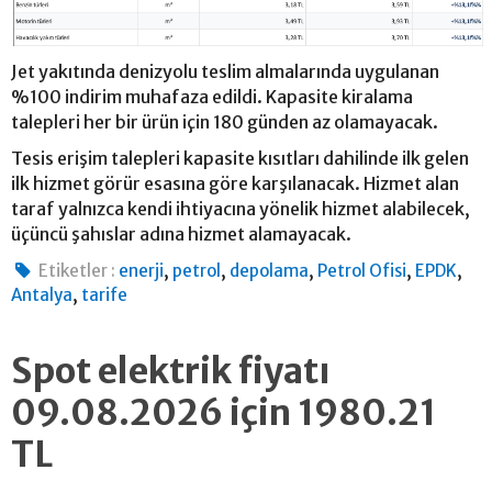
Jet yakıtında denizyolu teslim almalarında uygulanan
%100 indirim muhafaza edildi. Kapasite kiralama
talepleri her bir ürün için 180 günden az olamayacak.
Tesis erişim talepleri kapasite kısıtları dahilinde ilk gelen
ilk hizmet görür esasına göre karşılanacak. Hizmet alan
taraf yalnızca kendi ihtiyacına yönelik hizmet alabilecek,
üçüncü şahıslar adına hizmet alamayacak.
,
,
,
,
,
Etiketler :
enerji
petrol
depolama
Petrol Ofisi
EPDK
,
Antalya
tarife
Spot elektrik fiyatı
09.08.2026 için 1980.21
TL