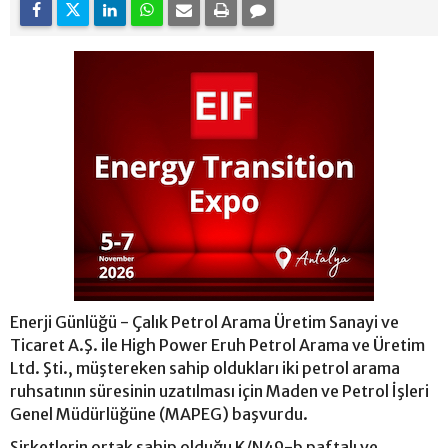
Enerji Günlüğü - Çalık Petrol Arama Üretim Sanayi ve
Ticaret A.Ş. ile High Power Eruh Petrol Arama ve Üretim
Ltd. Şti., müştereken sahip oldukları iki petrol arama
ruhsatının süresinin uzatılması için Maden ve Petrol İşleri
Genel Müdürlüğüne (MAPEG) başvurdu.
Şirketlerin ortak sahip olduğu K/N49-b paftalı ve