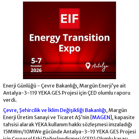
Enerji Günlüğü - Çevre Bakanlığı, Margün Enerji’ye ait
Antalya-3-119 YEKA GES Projesi için ÇED olumlu raporu
verdi.
Çevre, Şehircilik ve İklim Değişikliği Bakanlığı
, Margün
Enerji Üretim Sanayi ve Ticaret AŞ’nin [
MAGEN
], kapasite
tahsisi alarak YEKA kullanım hakkı sözleşmesi imzaladığı
15MWm/10MWe gücünde Antalya-3-19 YEKA GES Projesi
için Çevresel Etki Değerlendirmesi (ÇED) Olumlu kararı