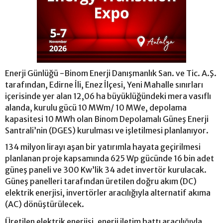
Enerji Günlüğü -Binom Enerji Danışmanlık San. ve Tic. A.Ş.
tarafından, Edirne İli, Enez İlçesi, Yeni Mahalle sınırları
içerisinde yer alan 12,06 ha büyüklüğündeki mera vasıflı
alanda, kurulu gücü 10 MWm/ 10 MWe, depolama
kapasitesi 10 MWh olan Binom Depolamalı Güneş Enerji
Santrali’nin (DGES) kurulması ve işletilmesi planlanıyor.
134 milyon lirayı aşan bir yatırımla hayata geçirilmesi
planlanan proje kapsamında 625 Wp gücünde 16 bin adet
güneş paneli ve 300 Kw’lik 34 adet invertör kurulacak.
Güneş panelleri tarafından üretilen doğru akım (DC)
elektrik enerjisi, invertörler aracılığıyla alternatif akıma
(AC) dönüştürülecek.
Üretilen elektrik enerjisi, enerji iletim hattı aracılığıyla