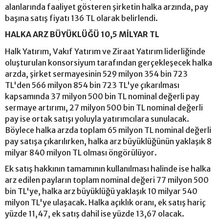
alanlarında faaliyet gösteren şirketin halka arzında, pay
başına satış fiyatı 136 TL olarak belirlendi.
HALKA ARZ BÜYÜKLÜĞÜ 10,5 MİLYAR TL
Halk Yatırım, Vakıf Yatırım ve Ziraat Yatırım liderliğinde
oluşturulan konsorsiyum tarafından gerçekleşecek halka
arzda, şirket sermayesinin 529 milyon 354 bin 723
TL'den 566 milyon 854 bin 723 TL'ye çıkarılması
kapsamında 37 milyon 500 bin TL nominal değerli pay
sermaye artırımı, 27 milyon 500 bin TL nominal değerli
pay ise ortak satışı yoluyla yatırımcılara sunulacak.
Böylece halka arzda toplam 65 milyon TL nominal değerli
pay satışa çıkarılırken, halka arz büyüklüğünün yaklaşık 8
milyar 840 milyon TL olması öngörülüyor.
Ek satış hakkının tamamının kullanılması halinde ise halka
arz edilen payların toplam nominal değeri 77 milyon 500
bin TL'ye, halka arz büyüklüğü yaklaşık 10 milyar 540
milyon TL'ye ulaşacak. Halka açıklık oranı, ek satış hariç
yüzde 11,47, ek satış dahil ise yüzde 13,67 olacak.