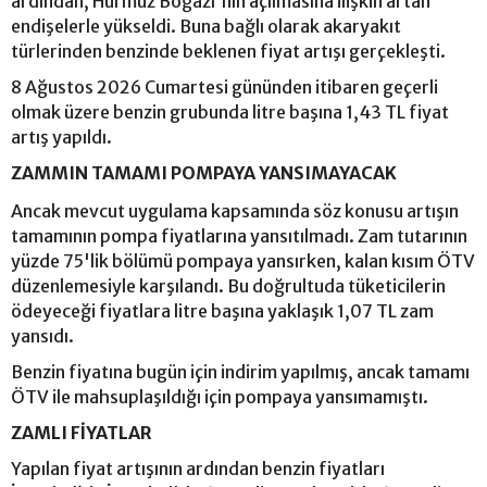
ardından, Hürmüz Boğazı'nın açılmasına ilişkin artan
endişelerle yükseldi. Buna bağlı olarak akaryakıt
türlerinden benzinde beklenen fiyat artışı gerçekleşti.
8 Ağustos 2026 Cumartesi gününden itibaren geçerli
olmak üzere benzin grubunda litre başına 1,43 TL fiyat
artış yapıldı.
ZAMMIN TAMAMI POMPAYA YANSIMAYACAK
Ancak mevcut uygulama kapsamında söz konusu artışın
tamamının pompa fiyatlarına yansıtılmadı. Zam tutarının
yüzde 75'lik bölümü pompaya yansırken, kalan kısım ÖTV
düzenlemesiyle karşılandı. Bu doğrultuda tüketicilerin
ödeyeceği fiyatlara litre başına yaklaşık 1,07 TL zam
yansıdı.
Benzin fiyatına bugün için indirim yapılmış, ancak tamamı
ÖTV ile mahsuplaşıldığı için pompaya yansımamıştı.
ZAMLI FİYATLAR
Yapılan fiyat artışının ardından benzin fiyatları