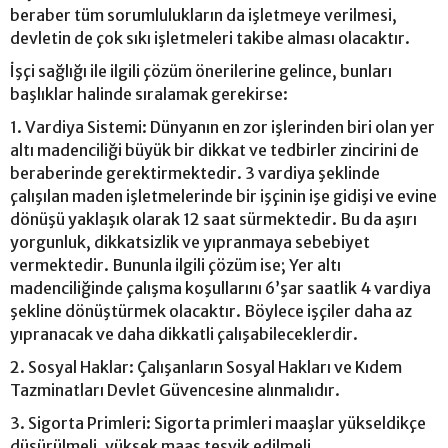
beraber tüm sorumlulukların da işletmeye verilmesi,
devletin de çok sıkı işletmeleri takibe alması olacaktır.
İşçi sağlığı ile ilgili çözüm önerilerine gelince, bunları
başlıklar halinde sıralamak gerekirse:
1. Vardiya Sistemi: Dünyanın en zor işlerinden biri olan yer
altı madenciliği büyük bir dikkat ve tedbirler zincirini de
beraberinde gerektirmektedir. 3 vardiya şeklinde
çalışılan maden işletmelerinde bir işçinin işe gidişi ve evine
dönüşü yaklaşık olarak 12 saat sürmektedir. Bu da aşırı
yorgunluk, dikkatsizlik ve yıpranmaya sebebiyet
vermektedir. Bununla ilgili çözüm ise; Yer altı
madenciliğinde çalışma koşullarını 6’şar saatlik 4 vardiya
şekline dönüştürmek olacaktır. Böylece işçiler daha az
yıpranacak ve daha dikkatli çalışabileceklerdir.
2. Sosyal Haklar: Çalışanların Sosyal Hakları ve Kıdem
Tazminatları Devlet Güvencesine alınmalıdır.
3. Sigorta Primleri: Sigorta primleri maaşlar yükseldikçe
düşürülmeli, yüksek maaş teşvik edilmeli