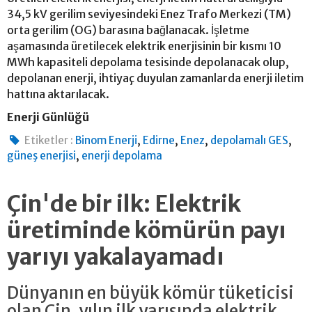
34,5 kV gerilim seviyesindeki Enez Trafo Merkezi (TM)
orta gerilim (OG) barasına bağlanacak. İşletme
aşamasında üretilecek elektrik enerjisinin bir kısmı 10
MWh kapasiteli depolama tesisinde depolanacak olup,
depolanan enerji, ihtiyaç duyulan zamanlarda enerji iletim
hattına aktarılacak.
Enerji Günlüğü
,
,
,
,
Etiketler :
Binom Enerji
Edirne
Enez
depolamalı GES
,
güneş enerjisi
enerji depolama
Çin'de bir ilk: Elektrik
üretiminde kömürün payı
yarıyı yakalayamadı
Dünyanın en büyük kömür tüketicisi
olan Çin, yılın ilk yarısında elektrik