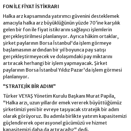
FON İLE FİYAT İSTİKRARI
Halka arz kapsamında yatırımcı güvenini desteklemek
amacıyla halka arz büyüklüğünün yüzde 70’ine karşılık
gelen bir fon ile fiyat istikrarını sağlayıcı işlemlerin
gerçekleştirilmesi planlanıyor. Ayrıca hâkim ortaklar,
şirket paylarının Borsa İstanbul'da işlem görmeye
başlamasının ardından bir yıl boyunca pay satışı
gerçekleştirmeyecek ve dolaşımdaki pay miktarını
artıracak herhangi bir işlem yapmayacak. Şirket
paylarının Borsa İstanbul Yıldız Pazar'da işlem görmesi
planlanıyor.
“STRATEJİK BİR ADIM”
Türker VEYAŞ Yönetim Kurulu Başkanı Murat Papila,
"Halka arzı, uzun yıllardır emek vererek büyüttüğümüz
şirketimizi yeni bir evreye taşıyacak stratejik bir adım
olarak görüyoruz. Bu adımla birlikte yatırım kapasitemizi
güçlendirerek operasyonel gücümüzü ve hizmet
kapasitemizi daha da artıracağız" dedi.