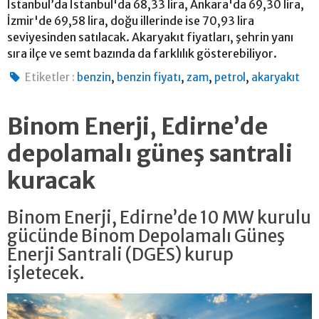
İstanbul’da İstanbul'da 68,33 lira, Ankara'da 69,30 lira,
İzmir'de 69,58 lira, doğu illerinde ise 70,93 lira
seviyesinden satılacak. Akaryakıt fiyatları, şehrin yanı
sıra ilçe ve semt bazında da farklılık gösterebiliyor.
,
,
,
,
Etiketler :
benzin
benzin fiyatı
zam
petrol
akaryakıt
Binom Enerji, Edirne’de
depolamalı güneş santrali
kuracak
Binom Enerji, Edirne’de 10 MW kurulu
gücünde Binom Depolamalı Güneş
Enerji Santrali (DGES) kurup
işletecek.