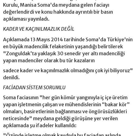
Kurulu, Manisa Soma'da meydana gelen faciayı
değerlendirdi ve konu hakkında ayrıntılı bir basın
açıklaması yayınladı.
KADER VE KAÇINILMAZLIK DEĞİL
Açıklamada 13 Mayıs 2014 tarihinde Soma'da Türkiye'nin
en büyük madencilik felaketinin yaşandığı belirtilerek
"Zonguldak’ta yaklaşık 30 senedir yer altı madenciliği
yapan madenciler olarak bu tür kazaların
sadece kader ve kaçınılmazlık olmadığını çok iyi biliyoruz"
denildi.
FACİADAN SİSTEM SORUMLU
Soma faciasının "her gün kömür yangınıyla iç içe üretim
yapan işletmenin çalışan ve mühendislerinin “bakar kör”
olmaları, basiretlerinin bağlanması ve öngörüsüzlükleri
neticesinde" meydana geldiği görüşüne yer verilen
açıklamada şu ifadeler kullanıldı:
"Özünde işletme olmak kaydıyla bu faciadan aslında