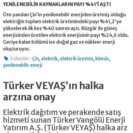
YENİLENEBİLİR KAYNAKLARIN PAYI %41’İ AŞTI
Öte yandan Çin’in yenilenebilir enerjiden üretmiş olduğu
elektriğin toplam elektrik üretimindeki payı %41,2'ye
yükselerek ilk kez %40 sınırını aştı. Rüzgâr ile güneş
enerjisinden üretilen elektrik enerjisinin payı %24,6 oldu.
Geriye kalan bölümü ise doğal gaz ve nükleer enerji
oluşturuyor.
,
,
,
,
Etiketler :
Çin
elektrik
elektrik üretimi
kömür
yenilenebilir enerji
Türker VEYAŞ’ın halka
arzına onay
Elektrik dağıtım ve perakende satış
hizmeti sunan Türker Vangölü Enerji
Yatırım A.Ş. (Türker VEYAŞ) halka arz