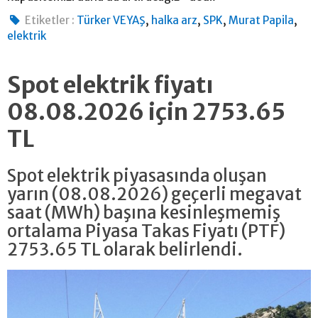
,
,
,
,
Etiketler :
Türker VEYAŞ
halka arz
SPK
Murat Papila
elektrik
Spot elektrik fiyatı
08.08.2026 için 2753.65
TL
Spot elektrik piyasasında oluşan
yarın (08.08.2026) geçerli megavat
saat (MWh) başına kesinleşmemiş
ortalama Piyasa Takas Fiyatı (PTF)
2753.65 TL olarak belirlendi.