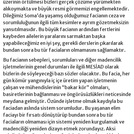
üzerinin örtülmesi bizleri gerçek çözüme yürümekten
alıkoymakta ve büyük resmi görmemizi engellemektedir.
Dileğimiz Soma’da yaşamış olduğumuz facianın ceza ve
sorumluluğunun ilgili tüm kesimlere ayrım gözetmeksizin
yansıtılmasıdır. Bu büyük facianın ardından fertlerini
kaybeden ailelerin yaralarını sarmaktan başka
yapabileceğimiz en iyi şey, gerekli derslerin çıkarılarak
bundan sonra bu tür faciaların olmamasını sağlamaktır.
Bu facianın sebepleri, sorumluları ve diğer madencilik
işletmelerinin genel durumları ile ilgili MESİAD olarak
bizlerin de söyleyeceği bazı sözler olacaktır. Bu facia, her
gün kömür yangınıyla iç içe üretim yapan işletmenin
çalışan ve mühendislerinin “bakar kör” olmaları,
basiretlerinin bağlanması ve öngörüsüzlükleri neticesinde
meydana gelmiştir. Özünde işletme olmak kaydıyla bu
faciadan aslında sistem sorumludur. Bu yaşanan elim
faciayı bir fırsatı dönüştürüp bundan sonra bu tür
faciaların olmaması için sistemi yeniden kurgulamak ve
madenciliği yeniden dizayn etmek zorundayız. Aksi