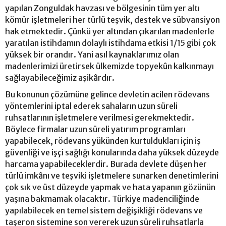
yapılan Zonguldak havzası ve bölgesinin tüm yer altı
kömür işletmeleri her türlü teşvik, destek ve sübvansiyon
hak etmektedir. Çünkü yer altından çıkarılan madenlerle
yaratılan istihdamın dolaylı istihdama etkisi 1/15 gibi çok
yüksek bir orandır. Yani asıl kaynaklarımız olan
madenlerimizi üretirsek ülkemizde topyekûn kalkınmayı
sağlayabileceğimiz aşikârdır.
Bu konunun çözümüne gelince devletin acilen rödevans
yöntemlerini iptal ederek sahaların uzun süreli
ruhsatlarının işletmelere verilmesi gerekmektedir.
Böylece firmalar uzun süreli yatırım programları
yapabilecek, rödevans yükünden kurtuldukları için iş
güvenliği ve işçi sağlığı konularında daha yüksek düzeyde
harcama yapabileceklerdir. Burada devlete düşen her
türlü imkânı ve teşviki işletmelere sunarken denetimlerini
çok sık ve üst düzeyde yapmak ve hata yapanın gözünün
yaşına bakmamak olacaktır. Türkiye madenciliğinde
yapılabilecek en temel sistem değişikliği rödevans ve
taşeron sistemine son vererek uzun süreli ruhsatlarla