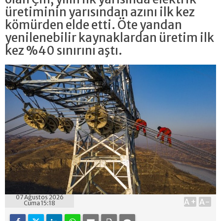
üretiminin yarısından azını ilk kez
kömürden elde etti. Öte yandan
yenilenebilir kaynaklardan üretim ilk
kez %40 sınırını aştı.
07 Ağustos 2026
A+
A-
Cuma 15:18