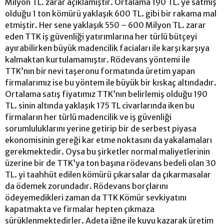
Milyon TL. zarar açıklamıştır. Ortalama 190 TL. ye satmış
olduğu 1 ton kömürü yaklaşık 600 TL. gibi bir rakama mal
etmiştir. Her sene yaklaşık 550 – 600 Milyon TL. zarar
eden TTK iş güvenliği yatırımlarına her türlü bütçeyi
ayırabilirken büyük madencilik faciaları ile karşı karşıya
kalmaktan kurtulamamıştır. Rödevans yöntemi ile
TTK’nın bir nevi taşeronu formatında üretim yapan
firmalarımız ise bu yöntem ile büyük bir kıskaç altındadır.
Ortalama satış fiyatımız TTK’nın belirlemiş olduğu 190
TL. sinin altında yaklaşık 175 TL civarlarında iken bu
firmaların her türlü madencilik ve iş güvenliği
sorumluluklarını yerine getirip bir de serbest piyasa
ekonomisinin gereği kar etme noktasını da yakalamaları
gerekmektedir. Oysa bu şirketler normal maliyetlerinin
üzerine bir de TTK’ya ton başına rödevans bedeli olan 30
TL. yi taahhüt edilen kömürü çıkarsalar da çıkarmasalar
da ödemek zorundadır. Rödevans borçlarını
ödeyemedikleri zaman da TTK Kömür sevkiyatını
kapatmakta ve firmalar hepten çıkmaza
sürüklenmektedirler. Adeta iğne ile kuyu kazarak üretim