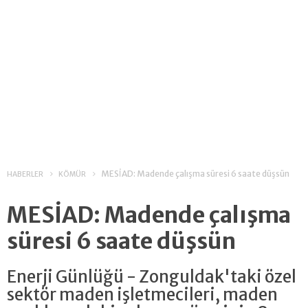
MESİAD: Madende çalışma süresi 6 saate düşsün
HABERLER
KÖMÜR
MESİAD: Madende çalışma
süresi 6 saate düşsün
Enerji Günlüğü - Zonguldak'taki özel
sektör maden işletmecileri, maden