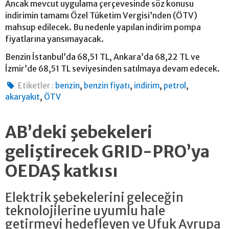
Ancak mevcut uygulama çerçevesinde söz konusu
indirimin tamamı Özel Tüketim Vergisi’nden (ÖTV)
mahsup edilecek. Bu nedenle yapılan indirim pompa
fiyatlarına yansımayacak.
Benzin İstanbul’da 68,51 TL, Ankara’da 68,22 TL ve
İzmir’de 68,51 TL seviyesinden satılmaya devam edecek.
,
,
,
,
Etiketler :
benzin
benzin fiyatı
indirim
petrol
,
akaryakıt
ÖTV
AB’deki şebekeleri
geliştirecek GRID-PRO’ya
OEDAŞ katkısı
Elektrik şebekelerini geleceğin
teknolojilerine uyumlu hale
getirmeyi hedefleyen ve Ufuk Avrupa