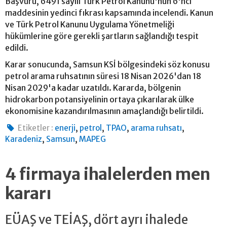
Başvuru, 6491 sayılı Türk Petrol Kanunu'nun 6'ncı
maddesinin yedinci fıkrası kapsamında incelendi. Kanun
ve Türk Petrol Kanunu Uygulama Yönetmeliği
hükümlerine göre gerekli şartların sağlandığı tespit
edildi.
Karar sonucunda, Samsun KSİ bölgesindeki söz konusu
petrol arama ruhsatının süresi 18 Nisan 2026'dan 18
Nisan 2029'a kadar uzatıldı. Kararda, bölgenin
hidrokarbon potansiyelinin ortaya çıkarılarak ülke
ekonomisine kazandırılmasının amaçlandığı belirtildi.
,
,
,
,
Etiketler :
enerji
petrol
TPAO
arama ruhsatı
,
,
Karadeniz
Samsun
MAPEG
4 firmaya ihalelerden men
kararı
EÜAŞ ve TEİAŞ, dört ayrı ihalede