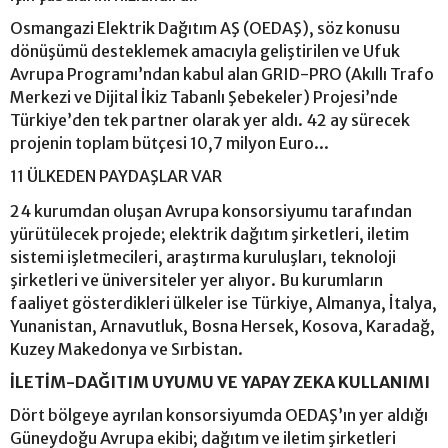
Osmangazi Elektrik Dağıtım AŞ (OEDAŞ), söz konusu
dönüşümü desteklemek amacıyla geliştirilen ve Ufuk
Avrupa Programı’ndan kabul alan GRID-PRO (Akıllı Trafo
Merkezi ve Dijital İkiz Tabanlı Şebekeler) Projesi’nde
Türkiye’den tek partner olarak yer aldı. 42 ay sürecek
projenin toplam bütçesi 10,7 milyon Euro...
11 ÜLKEDEN PAYDAŞLAR VAR
24 kurumdan oluşan Avrupa konsorsiyumu tarafından
yürütülecek projede; elektrik dağıtım şirketleri, iletim
sistemi işletmecileri, araştırma kuruluşları, teknoloji
şirketleri ve üniversiteler yer alıyor. Bu kurumların
faaliyet gösterdikleri ülkeler ise Türkiye, Almanya, İtalya,
Yunanistan, Arnavutluk, Bosna Hersek, Kosova, Karadağ,
Kuzey Makedonya ve Sırbistan.
İLETİM-DAĞITIM UYUMU VE YAPAY ZEKA KULLANIMI
Dört bölgeye ayrılan konsorsiyumda OEDAŞ’ın yer aldığı
Güneydoğu Avrupa ekibi; dağıtım ve iletim şirketleri