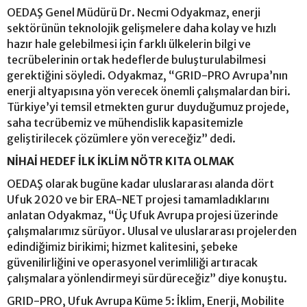
OEDAŞ Genel Müdürü Dr. Necmi Odyakmaz, enerji
sektörünün teknolojik gelişmelere daha kolay ve hızlı
hazır hale gelebilmesi için farklı ülkelerin bilgi ve
tecrübelerinin ortak hedeflerde buluşturulabilmesi
gerektiğini söyledi. Odyakmaz, “GRID-PRO Avrupa’nın
enerji altyapısına yön verecek önemli çalışmalardan biri.
Türkiye’yi temsil etmekten gurur duyduğumuz projede,
saha tecrübemiz ve mühendislik kapasitemizle
geliştirilecek çözümlere yön vereceğiz” dedi.
NİHAİ HEDEF İLK İKLİM NÖTR KITA OLMAK
OEDAŞ olarak bugüne kadar uluslararası alanda dört
Ufuk 2020 ve bir ERA-NET projesi tamamladıklarını
anlatan Odyakmaz, “Üç Ufuk Avrupa projesi üzerinde
çalışmalarımız sürüyor. Ulusal ve uluslararası projelerden
edindiğimiz birikimi; hizmet kalitesini, şebeke
güvenilirliğini ve operasyonel verimliliği artıracak
çalışmalara yönlendirmeyi sürdüreceğiz” diye konuştu.
GRID-PRO, Ufuk Avrupa Küme 5: İklim, Enerji, Mobilite