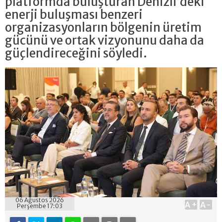
platformda buluşturan Denizli’deki
enerji buluşması benzeri
organizasyonların bölgenin üretim
gücünü ve ortak vizyonunu daha da
güçlendireceğini söyledi.
06 Ağustos 2026
A+
A-
Perşembe 17:03