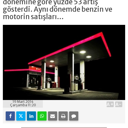
dönemine göre yüzde 53 artış
gösterdi. Aynı dönemde benzin ve
motorin satışları...
19 Mart 2014
A+
A-
Çarşamba 11:20