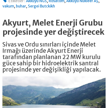
,
,
,
Etiketler :
Akkuyu NGS
Rosatom
Akkuyu Nükleer AŞ
,
,
vakum
buhar
Sergei Butckikh
Akyurt, Melet Enerji Grubu
projesinde yer değiştirecek
Sivas ve Ordu sınırları içinde Melet
Irmağı üzerinde Akyurt Enerji
tarafından planlanan 22 MW kurulu
güce sahip bir hidroelektrik santral
projesinde yer değişikliği yapılacak.