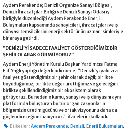
Aydem Perakende; Denizli Organize Sanayi Bölgesi,
Denizli İhracatçılar Birliği ve Denizli Sanayi Odası iş
birliğiyle düzenlediği Aydem Perakende Enerji
Buluşmaları kapsamında sanayicileri, ihracatçıları ve iş
dünyası temsilcilerini enerji sektörünün uzman isimleriyle
bir araya getirdi.
“DENİZLİ’Yİ SADECE FAALİYET GÖSTERDİĞİMİZ BİR
ŞEHİR OLARAK GÖRMÜYORUZ”
Aydem Enerji Yönetim Kurulu Başkan Yardımcısı Fatma
Elif Yağlı yaptığı değerlendirmede, "Denizli'yi yalnızca
faaliyet gösterdiğimiz bir şehir olarak değil; birlikte
büyüdüğümüz, birlikte değer ürettiğimiz ve geleceğini
birlikte şekillendirdiğimiz bir ekosistem olarak
görüyoruz. Bu nedenle kamu, sanayi ve iş dünyasını aynı
platformda buluşturan bu tür organizasyonların
bölgemizin üretim gücünü ve ortak vizyonunu daha da
güçlendireceğine inanıyoruz." ifadelerini kullandı.
,
,
,
Etiketler :
Aydem Perakende
Denizli
Enerji Buluşmaları