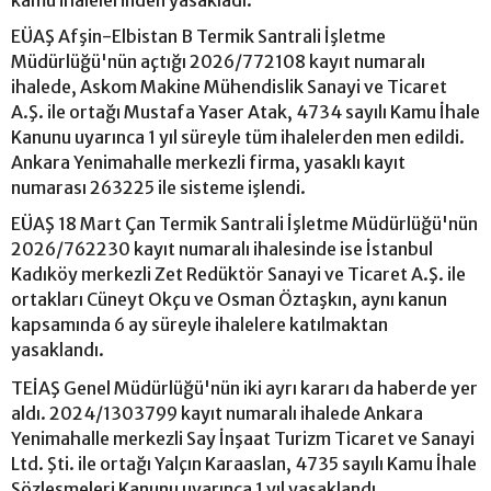
EÜAŞ Afşin-Elbistan B Termik Santrali İşletme
Müdürlüğü'nün açtığı 2026/772108 kayıt numaralı
ihalede, Askom Makine Mühendislik Sanayi ve Ticaret
A.Ş. ile ortağı Mustafa Yaser Atak, 4734 sayılı Kamu İhale
Kanunu uyarınca 1 yıl süreyle tüm ihalelerden men edildi.
Ankara Yenimahalle merkezli firma, yasaklı kayıt
numarası 263225 ile sisteme işlendi.
EÜAŞ 18 Mart Çan Termik Santrali İşletme Müdürlüğü'nün
2026/762230 kayıt numaralı ihalesinde ise İstanbul
Kadıköy merkezli Zet Redüktör Sanayi ve Ticaret A.Ş. ile
ortakları Cüneyt Okçu ve Osman Öztaşkın, aynı kanun
kapsamında 6 ay süreyle ihalelere katılmaktan
yasaklandı.
TEİAŞ Genel Müdürlüğü'nün iki ayrı kararı da haberde yer
aldı. 2024/1303799 kayıt numaralı ihalede Ankara
Yenimahalle merkezli Say İnşaat Turizm Ticaret ve Sanayi
Ltd. Şti. ile ortağı Yalçın Karaaslan, 4735 sayılı Kamu İhale
Sözleşmeleri Kanunu uyarınca 1 yıl yasaklandı.