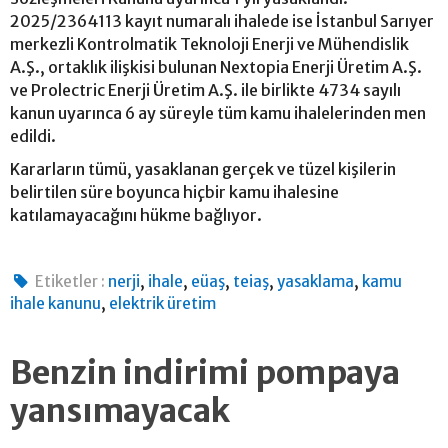
2025/2364113 kayıt numaralı ihalede ise İstanbul Sarıyer
merkezli Kontrolmatik Teknoloji Enerji ve Mühendislik
A.Ş., ortaklık ilişkisi bulunan Nextopia Enerji Üretim A.Ş.
ve Prolectric Enerji Üretim A.Ş. ile birlikte 4734 sayılı
kanun uyarınca 6 ay süreyle tüm kamu ihalelerinden men
edildi.
Kararların tümü, yasaklanan gerçek ve tüzel kişilerin
belirtilen süre boyunca hiçbir kamu ihalesine
katılamayacağını hükme bağlıyor.
,
,
,
,
,
Etiketler :
nerji
ihale
eüaş
teiaş
yasaklama
kamu
,
ihale kanunu
elektrik üretim
Benzin indirimi pompaya
yansımayacak